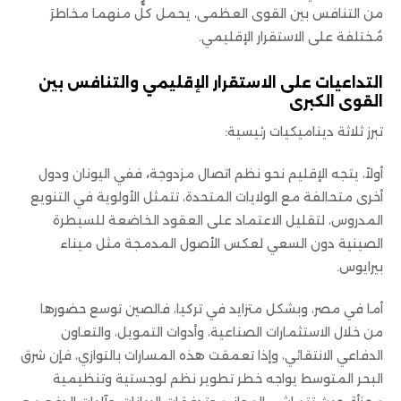
من التنافس بين القوى العظمى، يحمل كلٌّ منهما مخاطرَ
مُختلفة على الاستقرار الإقليمي.
التداعيات على الاستقرار الإقليمي والتنافس بين
القوى الكبرى
تبرز ثلاثة ديناميكيات رئيسية:
أولاً، يتجه الإقليم نحو نظم اتصال مزدوجة
،
ففي اليونان ودول
أخرى متحالفة مع الولايات المتحدة، تتمثل الأولوية في التنويع
المدروس، لتقليل الاعتماد على العقود الخاضعة للسيطرة
الصينية دون السعي لعكس الأصول المدمجة مثل ميناء
بيرايوس.
أما في مصر، وبشكل متزايد في تركيا، فالصين توسع حضورها
من خلال الاستثمارات الصناعية، وأدوات التمويل، والتعاون
الدفاعي الانتقائي، وإذا تعمقت هذه المسارات بالتوازي، فإن شرق
البحر المتوسط يواجه خطر تطوير نظم لوجستية وتنظيمية