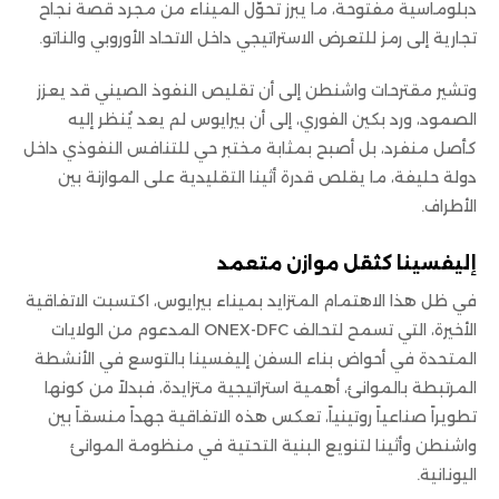
دبلوماسية مفتوحة، ما يبرز تحوّل الميناء من مجرد قصة نجاح
تجارية إلى رمز للتعرض الاستراتيجي داخل الاتحاد الأوروبي والناتو.
وتشير مقترحات واشنطن إلى أن تقليص النفوذ الصيني قد يعزز
الصمود، ورد بكين الفوري، إلى أن بيرايوس لم يعد يُنظر إليه
كأصل منفرد، بل أصبح بمثابة مختبر حي للتنافس النفوذي داخل
دولة حليفة، ما يقلص قدرة أثينا التقليدية على الموازنة بين
الأطراف.
إليفسينا كثقل موازن متعمد
في ظل هذا الاهتمام المتزايد بميناء بيرايوس، اكتسبت الاتفاقية
الأخيرة، التي تسمح لتحالف ONEX-DFC المدعوم من الولايات
المتحدة في أحواض بناء السفن إليفسينا بالتوسع في الأنشطة
المرتبطة بالموانئ، أهمية استراتيجية متزايدة، فبدلاً من كونها
تطويراً صناعياً روتينياً، تعكس هذه الاتفاقية جهداً منسقاً بين
واشنطن وأثينا لتنويع البنية التحتية في منظومة الموانئ
اليونانية.