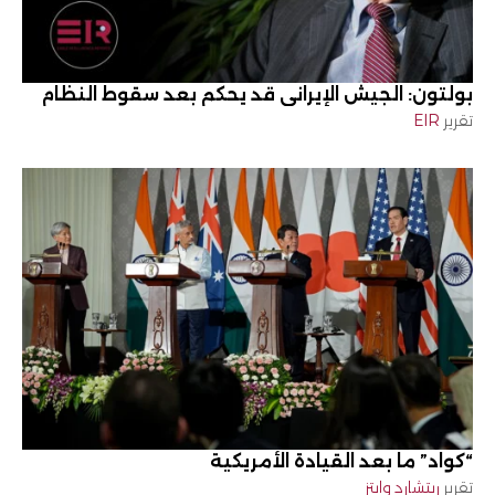
بولتون: الجيش الإيراني قد يحكم بعد سقوط النظام
تقرير
EIR
“كواد” ما بعد القيادة الأمريكية
تقرير
ريتشارد وايتز