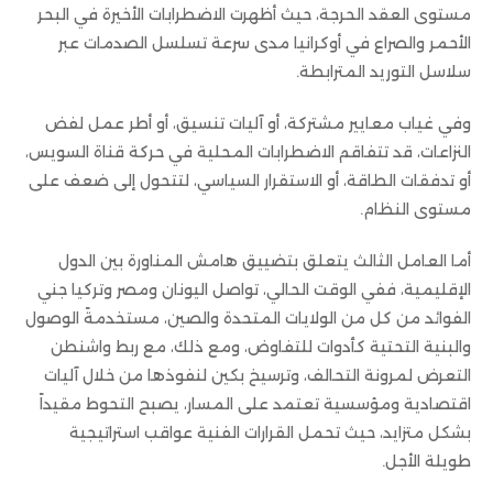
مستوى العقد الحرجة، حيث أظهرت الاضطرابات الأخيرة في البحر
الأحمر والصراع في أوكرانيا مدى سرعة تسلسل الصدمات عبر
سلاسل التوريد المترابطة.
وفي غياب معايير مشتركة، أو آليات تنسيق، أو أطر عمل لفض
النزاعات، قد تتفاقم الاضطرابات المحلية في حركة قناة السويس،
أو تدفقات الطاقة، أو الاستقرار السياسي، لتتحول إلى ضعف على
مستوى النظام.
أما العامل الثالث يتعلق بتضييق هامش المناورة بين الدول
الإقليمية، ففي الوقت الحالي، تواصل اليونان ومصر وتركيا جني
الفوائد من كل من الولايات المتحدة والصين، مستخدمةً الوصول
والبنية التحتية كأدوات للتفاوض، ومع ذلك، مع ربط واشنطن
التعرض لمرونة التحالف، وترسيخ بكين لنفوذها من خلال آليات
اقتصادية ومؤسسية تعتمد على المسار، يصبح التحوط مقيداً
بشكل متزايد، حيث تحمل القرارات الفنية عواقب استراتيجية
طويلة الأجل.