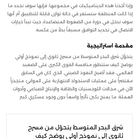
وإذا أخذنا هذه الديناميكيات في مجموعها، فإنها سوف تحدد ما
إذا كانت المنطقة ستستقر في حالة توازن قابلة للتطبيق أم أنها
سوف تدخل في دورة من الضغوط المتصاعدة، حيث تبدأ خيارات
الاتصال في تحديد التوافق مسبقاً بدلاً من عكسه.
مقدمة استراتيجية
يتحوّل شرق البحر المتوسط من مسرح ثانوي إلى نموذج أولي
يوضح كيف ستتطور منافسة القوى الكبرى على الصعيد
العالمي، فقد أصبح النفوذ الصيني، الذي كان في السابق
مقتصراً على عمليات الاستحواذ الانتهازية على الموانئ، متجذراً
الآن في مجالات اللوجستيات والطاقة والإنتاج الصناعي وأدوات
العملة، ما يمنح بكين تأثيراً واسعاً دون وجود عسكري كبير.
شرق البحر المتوسط يتحوّل من مسرح
ثانوي إلى نموذج أولي يوضح كيف