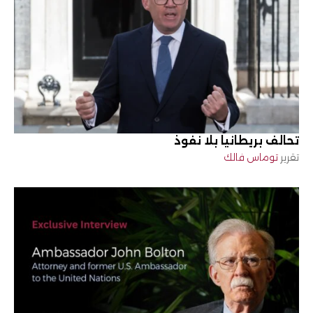
تحالف بريطانيا بلا نفوذ
تقرير
توماس فالك