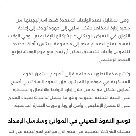
وفي المقابل، تعيد الولايات المتحدة ضبط استراتيجيتها، من
مجرد إدارة المخاطر بشكل سلبي إلى جهود تهدف إلى إعادة
التوازن في التعرض الهيكلي عبر شركائها الإقليميين، وفي الوقت
نفسه، يفتح انضمام مصر إلى مجموعة بريكس+ آفاقاً جديدة
للتمويل وآليات للتنسيق يمكن أن تغيّر، مع مرور الوقت، توزيع
النفوذ الإقليمي.
وتشير هذه التطورات مجتمعة إلى أنه رغم استمرار القوة
العسكرية في موقعها المركزي، فإن النفوذ الاستراتيجي أصبح
يُمارس بشكل متزايد من خلال إدارة الروابط والاتصال والسيطرة
على البنية التحتية الحيوية، وهو ما يحمل تداعيات بعيدة المدى
على الاستقرار الإقليمي، وأمن أوروبا، ومرونة التجارة العالمية.
توسع النفوذ الصيني في الموانئ وسلاسل الإمداد
تمتلك الشركات الصينية في مصر الآن مواقع استراتيجية في كلا