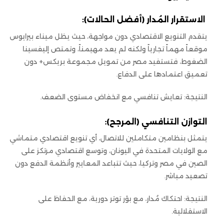
الاستقرار المُدار (أفضل الحالات):
يتقدم التنويع الاقتصادي دون مواجهة، حيث يظل ميناء بيرايوس
موقعاً مهماً تجارياً ولكنه لم يعد مهيمناً، وتمتص إليفسينا
الضغوط، فتستفيد مصر من تمويل مجموعة بريكس+ دون
تعميق اعتمادها على الدفاع.
النتيجة: تعايش تنافسي مع انخفاض مستوى الضعف.
التوازن التنافسي (المرجح):
يتمثل بنظامين متكاملين للاتصال، أي تنويع اقتصادي متماشي
مع الولايات المتحدة في اليونان، وتوسع اقتصادي مرتكز على
الصين في مصر وتركيا، حيث تتباعد المعايير وأنظمة الدفع دون
تصعيد مباشر.
النتيجة: احتكاك مُدار، مع بؤر توتر دورية، مع الحفاظ على
الاستقلالية.