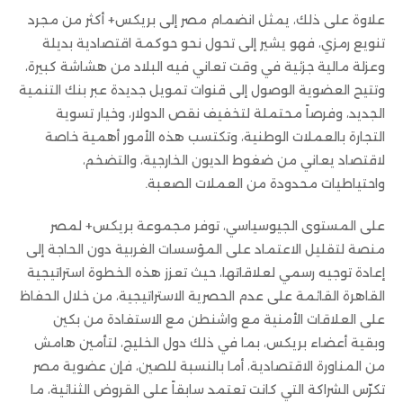
علاوة على ذلك، يمثل انضمام مصر إلى بريكس+ أكثر من مجرد
تنويع رمزي، فهو يشير إلى تحول نحو حوكمة اقتصادية بديلة
وعزلة مالية جزئية في وقت تعاني فيه البلاد من هشاشة كبيرة،
وتتيح العضوية الوصول إلى قنوات تمويل جديدة عبر بنك التنمية
الجديد، وفرصاً محتملة لتخفيف نقص الدولار، وخيار تسوية
التجارة بالعملات الوطنية، وتكتسب هذه الأمور أهمية خاصة
لاقتصاد يعاني من ضغوط الديون الخارجية، والتضخم،
واحتياطيات محدودة من العملات الصعبة.
على المستوى الجيوسياسي، توفر مجموعة بريكس+ لمصر
منصة لتقليل الاعتماد على المؤسسات الغربية دون الحاجة إلى
إعادة توجيه رسمي لعلاقاتها، حيث تعزز هذه الخطوة استراتيجية
القاهرة القائمة على عدم الحصرية الاستراتيجية، من خلال الحفاظ
على العلاقات الأمنية مع واشنطن مع الاستفادة من بكين
وبقية أعضاء بريكس، بما في ذلك دول الخليج، لتأمين هامش
من المناورة الاقتصادية، أما بالنسبة للصين، فإن عضوية مصر
تكرّس الشراكة التي كانت تعتمد سابقاً على القروض الثنائية، ما