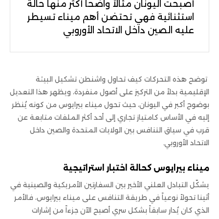
أصبحت اليونان مثالاً واضحاً أكثر منها حالة
استثنائية فهي تحتضن أهم ميناء تسيطر
عليه الصين داخل الاتحاد الأوروبي
توضح هذه التحركات كيف تحاول واشنطن تشكيل البيئة
الإقليمية بدلاً من التركيز على أصول منفردة، ويظهر هذا التعديل
بوضوح أكبر في اليونان، حيث تحول ميناء بيرايوس من كونه يُنظر
إليه في الأساس كامتياز تجاري إلى أحد أكثر الملفات متابعة عن
قرب في سياق التنافس بين الولايات المتحدة والصين داخل
الاتحاد الأوروبي.
ميناء بيرايوس كحالة اختبار استراتيجية
يشكّل التبادل العلني الأخير بين السفارتين الأمريكية والصينية في
أثينا تحولاً نوعياً في طريقة التنافس على ميناء بيرايوس، فالأمر
الذي كان يُدار سابقاً بشكل سري أصبح الآن جزءاً من إشارات