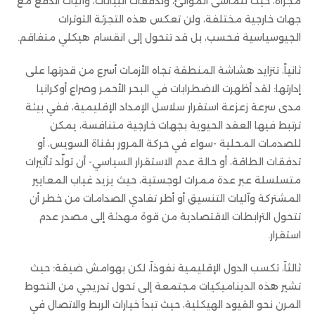
مجزأة، حيث تتماشى الموانئ، وتدفقات البيانات، وآليات الدفع مع
جهات خارجية مختلفة، ولن تعكس هذه التجزئة التوترات
الجيوسياسية فحسب، بل قد تتحول إلى انقسام هيكلي متفاقم.
ثانياً، تتزايد هشاشة المنطقة تجاه الأزمات أسرع من قدرتها على
إدارتها: لقد أظهرت الاضطرابات في البحر الأحمر وصراع أوكرانيا
مدى سرعة زعزعة استقرار سلاسل الإمداد الإقليمية، ففي بيئة
ترتبط فيها العقد الحيوية بجهات خارجية متنافسة، يمكن
للصدمات المحلية -سواء في حركة المرور بقناة السويس، أو
تدفقات الطاقة، أو حالة عدم الاستقرار السياسي- أن تولّد تأثيرات
متسلسلة عبر عدة ممرات لوجستية، حيث يزيد غياب المعايير
المشتركة وآليات التنسيق أو أطر تفادي الصدامات من خطر أن
تتحول الترابطات الاقتصادية من قوة مهدئة إلى مصدر عدم
استقرار.
ثالثاً، تكسب الدول الإقليمية نفوذاً، لكن بهوامش ضيقة: حيث
تشير هذه الديناميكيات مجتمعة إلى تحول تدريجي من التحوط
المرن نحو القيود الهيكلية، حيث تبدأ خيارات الربط والاتصال في