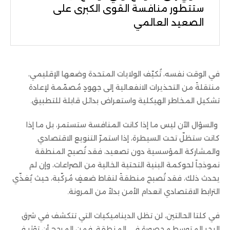
ستتطور منافسة القوى الكبرى على
الصعيد العالمي
في الوقت نفسه، تُكيّف الولايات المتحدة وضعها الإقليمي،
منتقلةً من التحذيرات الانفعالية إلى جهودٍ مُصمّمة لإعادة
تشكيل المخاطر الهيكلية واستعراض بدائل قابلة للتطبيق.
والسؤال الآن ليس ما إذا كانت المنافسة ستستمر، بل ما إذا
كانت ستظلّ تحت السيطرة، إذا استمرّ التنويع الاقتصادي
والمشاركة المؤسسية دون تصعيد، فقد تُصبح المنطقة
نموذجاً لحوكمة البنية التحتية الخالية من الصراعات، وإن لم
يحدث ذلك، فقد تُصبح منطقةً لنقاط ضعفٍ مُركّبة، حيث يُغذّي
الترابط الاقتصادي انعدام الأمن بدلاً من المرونة.
في كلتا الحالتين، لن تظل الديناميكيات التي تتكشف في شرق
البحر المتوسط محصورة في المنطقة، فمن المرجح أن تؤثر في