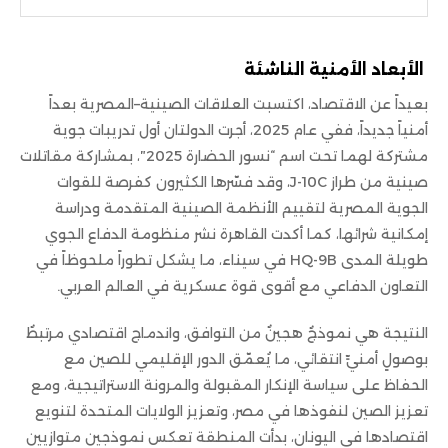
الأبعاد الأمنية الناشئة
بعيداً عن الاقتصاد، اكتسبت العلاقات الصينية–المصرية بعداً
أمنياً جديداً، ففي عام 2025، أجرت الدولتان أول تدريبات جوية
مشتركة لهما تحت اسم “نسور الحضارة 2025″، بمشاركة مقاتلات
صينية من طراز J-10C، وقد فسّرها الكثيرون كفرصة للقوات
الجوية المصرية لتقييم الأنظمة الصينية المتقدمة ودراسة
إمكانية شرائها، كما أكدت القاهرة نشر منظومة الدفاع الجوي
طويلة المدى HQ-9B في سيناء، ما يشكل تطوراً ملحوظاً في
التعاون الدفاعي مع أقوى قوة عسكرية في العالم العربي.
النتيجة هي نموذجٌ هجينٌ من التوافق، واندماج اقتصادي مرتبطٌ
بوصولٍ أمنيٍّ انتقائي، ما يُعمّق الدور الإقليمي للصين مع
الحفاظ على سياسة الإنكار المقبولة والمرونة الاستراتيجية، ومع
تعزيز الصين لنفوذها في مصر، وتعزيز الولايات المتحدة لتنويع
اقتصادها في اليونان، بدأت المنطقة تعكس نموذجين متوازيين