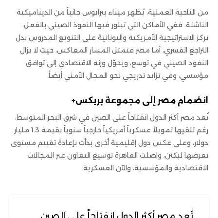
من الناحية العملية، يُظهر ميناء بيرايوس جانباً من الديناميكية
الناشئة، ففي الأماكن التي تبلور فيها النفوذ الصيني بالفعل،
تركز الاستراتيجية الأمريكية واليونانية على التنويع المدروس بدل
التراجع القسري، أما مصر فتمثل المسار المعاكس، حيث لا يزال
النفوذ الصيني في توسع، ويحوّل وزنه الاقتصادي إلى توافق
مؤسسي، وفي تزايد تدريجي نحو المجال الأمني أيضاً.
انضمام مصر إلى مجموعة بريكس+
تُعد مصر أكثر الدول انفتاحاً على الصين في شرق البحر المتوسط،
رغم تلقيها تمويلاً عسكرياً أمريكياً خارجياً سنوياً بقيمة 1.3 مليار
دولار، وعلى عكس دول إقليمية أخرى بدأت بإعادة تقييم مستوى
تعرضها لبكين، واصلت القاهرة توسيع التعاون عبر المجالات
الاقتصادية والمؤسسية، والآن العسكرية.
تُعد مصر أكثر الدول انفتاحاً على الصين