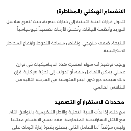
الانقسام الهيكلي (المخاطرة)
تتحول قرارات البنية التحتية إلى خيارات حصرية، حيث تتفرع سلاسل
التوريد وأنظمة البيانات، وتُطلق الأزمات تصعيداً جيوسياسياً.
النتيجة: ضعف منهجي، وتقلص مساحة التحوط، وارتفاع المخاطر
الاستراتيجية.
ويجب توضيح أنه سواء استقرت هذه الديناميكيات في توازن
عملي يمكن التعامل معه، أو تحولت إلى تجزئة هيكلية، فإن
ذلك سيحدد دور شرق البحر المتوسط في المرحلة التالية من
التنافس العالمي.
محددات الاستقرار أو التصعيد
مع ذلك، إذا بدأت البنية التحتية والأطر التنظيمية بالتوافق التام
مع الكتل الاستراتيجية المتعارضة، فقد يصبح الانقسام هيكلياً
وليس مؤقتاً، أما العامل الثاني يتعلق بقدرة إدارة الأزمات على