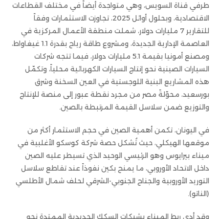
طرفي قناة السويس، وهي متواجدة أيضاً في مختلف القطاعات
الاقتصادية، وبحلول أوائل 2025، تجاوزت الاستثمارات وفقاً
للتقارير 7 مليارات دولار، شملت منطقة الأعمال المركزية في
العاصمة الإدارية الجديدة، ومشروع طاقة رياح بقدرة 1.1 غيغاواط،
ومصنع أمونيا بقيمة 5.1 مليارات دولار، فيما تتجه شركات
السيارات الصينية نحو إنتاج السيارات الكهربائية محلياً، وتكمّل
هذه المشاريع البنية اللوجستية في العين السخنة وشرق
بورسعيد، محوّلةً مصر من مجرد نقطة عبور إلى منصة للإنتاج
والتوزيع ضمن سلاسل القيمة المرتبطة بالصين.
في اليونان، تكمن أهمية الصين في حجم الاستثمار أكثر من
موقعها الهيكلي، حيث تُشكل حصة شركة كوسكو الأغلبية في
ميناء بيرايوس وهو الرئيسي الوحيد الذي تسيطر عليه الصين
داخل الاتحاد الأوروبي، ما يمنح بكين نفوذاً عند تقاطع سلاسل
التوريد الأوروبية والجناح الجنوبي-الشرقي لحلف شمال الأطلسي
(الناتو).
وقد أدى ربط الميناء بشبكات السكك الحديدية الممتدة نحو