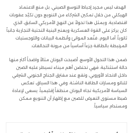
الهدف ليس مجرد إحباط التوسع الصيني، بل منع الاعتماد
الهيكلي من خلال تمكين الشركاء من التنويع دون تكبّد عقوبات
اقتصادية، ويمثل هذا تحولاً عن النهج الأمريكي السابق، الذي
كان يركز على القوة العسكرية ويعتبر البنية التحتية التجارية جانباً
ثانوياً، أما اليوم، فتُعد الموانئ وأنظمة البيانات واللوجستيات
المرتبطة بالطاقة جزءاً أساسياً من مرونة التحالفات.
ضمن هذا التحول الأوسع، أصبحت اليونان مثالاً واضحاً أكثر منها
حالة استثنائية، فهي تحتضن أهم ميناء تسيطر عليه الصين
داخل الاتحاد الأوروبي، وتقع عند مفترق الجناح الجنوبي الشرقي
للناتو ومسارات الطاقة الناشئة، وفي هذا السياق، تعكس
السياسة الأمريكية تجاه اليونان منطقاً إقليمياً، يسعى لإعادة
ضبط مستوى التعرض للصين مع إظهار أن التنويع ممكن
ومستدام سياسياً.