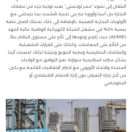
البلقان إلى نشوء “ممر لوجستي” يعيد توجيه جزء من تدفقات
التجارة بين آسيا وأوروبا عبر بنى تحتية صُمّمت بما يتماشى مع
الأولويات التجارية الصينية، بالإضافة إلى ذلك، تمتلك الصين حصة
بنسبة 24% في مشغل الشبكة الكهربائية الوطنية عالية الجهد
(ADMIE)، حيث يُترجم وجودها إلى تأثير على مستوى النظام بدلاً
من التأثير على المعاملات، وكذلك على القرارات التشغيلية
والنقاشات التنظيمية وسرعة التنويع ونتيجة لذلك، اعتمدت أثينا
بشكل متزايد استراتيجية متوازنة، تعزز التوافق مع الولايات
المتحدة والاتحاد الأوروبي مع احترام الاتفاقيات القائمة مع بكين،
من أجل إدارة التعرض دون إثارة الانتقام الاقتصادي أو
الدبلوماسي.