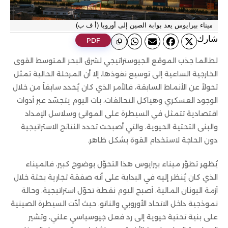
ميناء بيرايوس يعد بوابة الصين إلى أوروبا (أ ف ب)
ﺷﺎرك
PDF
لطالما جذب الموقع الجيوستراتيجي لشرق البحر المتوسط القوى
الخارجية الساعية إلى توسيع نفوذها، إلا أن المرحلة الحالية تمثل
تحولاً عن الأنماط السابقة، فالأمر الذي كان يُحدد سابقاً من خلال
الوجود العسكري وهياكل التحالفات، بات اليوم يتجسّد عبر أدوات
اقتصادية تتمثل في السيطرة على الموانئ وسلاسل الإمداد
والبنى التحتية الحيوية، والتي أصبحت تحدد النتائج الاستراتيجية
دون الحاجة لاستخدام القوة بشكل ظاهر.
يُظهر تطوّر ميناء بيرايوس هذا التحوّل بوضوح كبير، فالميناء
الذي كان يُنظر إليه في البداية على أنه صفقة تجارية بحتة خلال
أزمة اليونان المالية، أصبح اليوم نقطة تحوّل استراتيجية، وحالة
نموذجية داخل الاتحاد الأوروبي والناتو، حيث أدّت السيطرة الصينية
على بنية تحتية حيوية إلى رد فعل جيوسياسي علني، وتشير