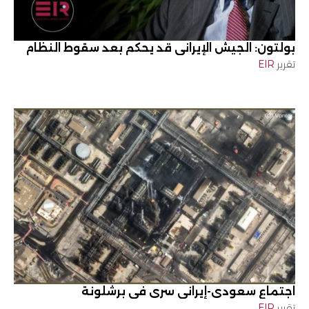
بولتون: الجيش الإيراني قد يحكم بعد سقوط النظام
تقرير
EIR
اجتماع سعودي-إيراني سري في برشلونة
تقرير
EIR