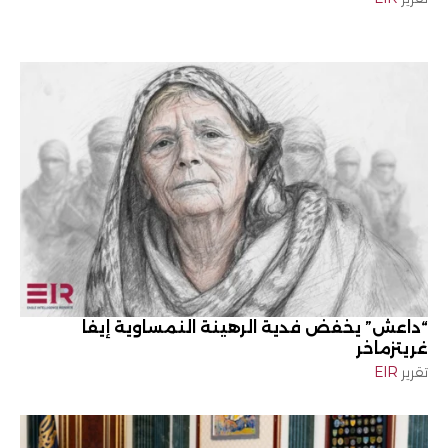
“داعش” يخفض فدية الرهينة النمساوية إيفا
غريتزماخر
تقرير
EIR