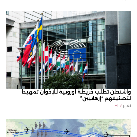
واشنطن تطلب خريطة أوروبية للإخوان تمهيداً
لتصنيفهم “إرهابيين”
تقرير
EIR