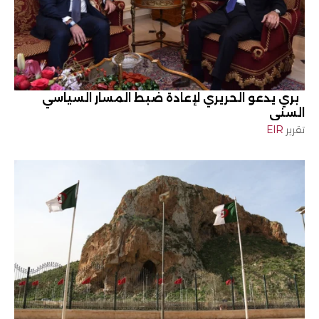
بري يدعو الحريري لإعادة ضبط المسار السياسي
السني
تقرير
EIR