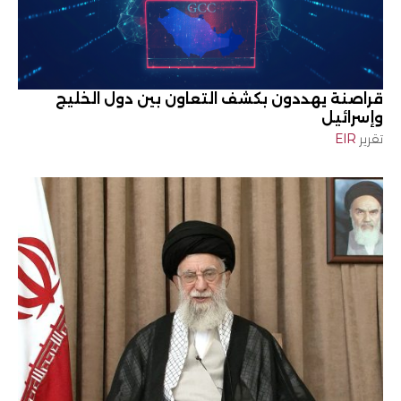
قراصنة يهددون بكشف التعاون بين دول الخليج
وإسرائيل
تقرير
EIR