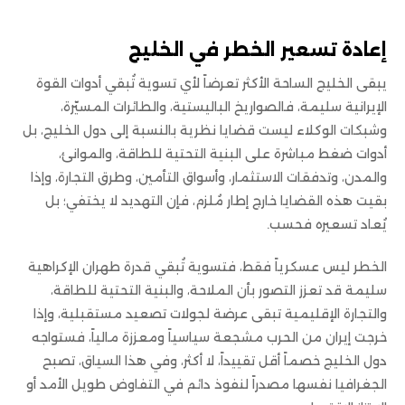
إعادة تسعير الخطر في الخليج
يبقى الخليج الساحة الأكثر تعرضاً لأي تسوية تُبقي أدوات القوة
الإيرانية سليمة، فالصواريخ الباليستية، والطائرات المسيّرة،
وشبكات الوكلاء ليست قضايا نظرية بالنسبة إلى دول الخليج، بل
أدوات ضغط مباشرة على البنية التحتية للطاقة، والموانئ،
والمدن، وتدفقات الاستثمار، وأسواق التأمين، وطرق التجارة، وإذا
بقيت هذه القضايا خارج إطار مُلزم، فإن التهديد لا يختفي؛ بل
يُعاد تسعيره فحسب.
الخطر ليس عسكرياً فقط، فتسوية تُبقي قدرة طهران الإكراهية
سليمة قد تعزز التصور بأن الملاحة، والبنية التحتية للطاقة،
والتجارة الإقليمية تبقى عرضة لجولات تصعيد مستقبلية، وإذا
خرجت إيران من الحرب مشجعة سياسياً ومعززة مالياً، فستواجه
دول الخليج خصماً أقل تقييداً، لا أكثر، وفي هذا السياق، تصبح
الجغرافيا نفسها مصدراً لنفوذ دائم في التفاوض طويل الأمد أو