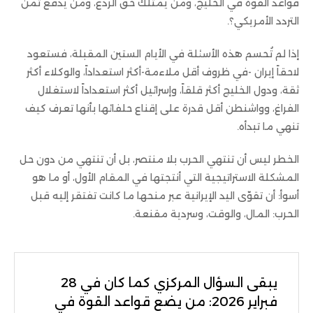
قواعد القوة في الخليج، ومن يمتلك حق الردع، ومن يدفع ثمن
التردد الأمريكي؟.
إذا لم تُحسم هذه الأسئلة في الأيام الستين المقبلة، فستعود
لاحقاً إيران -في ظروف أقل ملاءمة-أكثر استعداداً، والوكلاء أكثر
ثقة، ودول الخليج أكثر قلقاً، وإسرائيل أكثر استعداداً لاستغلال
الفراغ، وواشنطن أقل قدرة على إقناع حلفائها بأنها تعرف كيف
تنهي ما تبدأه.
الخطر ليس أن تنتهي الحرب بلا منتصر، بل أن تنتهي من دون حل
المشكلة الاستراتيجية التي أنتجتها في المقام الأول، أو ما هو
أسوأ: أن تقوّى اليد الإيرانية عبر منحها ما كانت تفتقر إليه قبل
الحرب: المال، والوقت، وسردية مقنعة.
يبقى السؤال المركزي كما كان في 28
فبراير 2026: من يضع قواعد القوة في