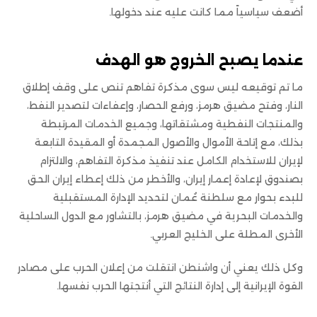
أضعف سياسياً مما كانت عليه عند دخولها.
عندما يصبح الخروج هو الهدف
ما تم توقيعه ليس سوى مذكرة تفاهم تنص على وقف إطلاق
النار، وفتح مضيق هرمز، ورفع الحصار، وإعفاءات لتصدير النفط،
والمنتجات النفطية ومشتقاتها، وجميع الخدمات المرتبطة
بذلك، مع إتاحة الأموال والأصول المجمدة أو المقيدة التابعة
لإيران للاستخدام الكامل عند تنفيذ مذكرة التفاهم، والالتزام
بصندوق لإعادة إعمار إيران، والأخطر من ذلك إعطاء إيران الحق
للبدء بحوار مع سلطنة عُمان لتحديد الإدارة المستقبلية
والخدمات البحرية في مضيق هرمز، بالتشاور مع الدول الساحلية
الأخرى المطلة على الخليج العربي.
وكل ذلك يعني أن واشنطن انتقلت من إعلان الحرب على مصادر
القوة الإيرانية إلى إدارة النتائج التي أنتجتها الحرب نفسها.