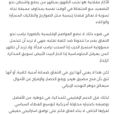
الأكثر عقلانية هو تجنب الظهور بمظهر من يدفع واشنطن نحو
التصعيد، مع الاحتفاظ في الوقت نفسه بمخاوف عميقة تجاه
تسوية لا تعالج قضايا رئيسية مثل الصواريخ والطائرات المسيّرة
والوكلاء.
في ضوء ذلك، لا تدفع العواصم الإقليمية بالضرورة ترامب نحو
الاتفاق بقدر ما تتحوط ضد كلفة تقلبه، فهي لا تريد أن تتحمل
مسؤولية استمرار الحرب إذا انسحب ترامب فجأة، ولا تريد أن تظهر
كمن يعرقل الدبلوماسية إذا اختار البيت الأبيض تسويق المذكرة
كإنجاز.
لكن هذا لا يعني أنها ترى في الاتفاق ضمانة أمنية كافية، أو أنها
تثق بأن فتح مضيق هرمز، ورفع الحصار، والإفراج عن الأموال،
سيعالج جوهر التهديد الإيراني.
لذلك، فإن الدعم الإقليمي للمذكرة، في جوهره، من الأفضل
توصيفه باعتباره محاولة أمريكية لتوسيع الغطاء السياسي
لقرارها الخاص، لا بناء اتفاق قائم على توافق استراتيجي حقيقي.