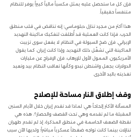
فإن كل ما ستحصل عليه يمثل مكسباً مالياً كبيراً يوفر للنظام
متنفساً حقيقياً.
هذا أكثر من مجرد تنازل دبلوماسي؛ إنه تناقض في قلب منطق
الحرب، فإذا كانت العملية قد أُطلقت لتفكيك ماكينة التهديد
الإيراني، فإن ضخ السيولة في النظام لا يفعل سوى تزييت
الماكينة التي تشغّل ذلك التهديد، وإذا كانت إيران، كما يقول
الأمريكيون، الممول الأول للإرهاب، فإن الإفراج عن مليارات
الدولارات يجعل واشنطن تبدو وكأنها تعاقب النظام بيد وتعيد
تغذيته باليد الأخرى.
وقف إطلاق النار مساحة للإصلاح
المسألة الأكثر إلحاحاً هي: لماذا قد تقدم إيران خلال الأيام الستين
المقبلة ما لم تقدمه وهي تحت القصف والحصار؟، هذه هي
نقطة الضعف الحاسمة في منطق المذكرة، إذ لم تقدم طهران
تنازلات بينما كانت تواجه ضغطاً عسكرياً مباشراً؛ ولديها الآن سبب