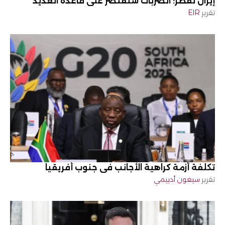
إيران لقطر: الضربات ستقتصر على قاعدة العديد
تقرير
EIR
تكلفة أزمة كراهية الأجانب في جنوب أفريقيا
تقرير
سيغون أدييمي