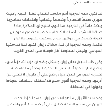
موقعه الاستراتيجي.
قد تكون هذه السردية أهم مكسب للنظام، فقبل الحرب، واجهت
طهران ضعفاً اقتصادياً، وضغطاً اجتماعياً، واحتجاجات جماهيرية،
وتآكلاً عاماً في الشرعية، أما اليوم، فتتيح لها المذكرة إعادة
صياغة المشهد بأكمله، لا كنظام محاصر يبحث عن مخرج، بل
كدولة صمدت في مواجهة قوى عسكرية متفوقة ولا تزال
قائمة، وهذه السردية لن تحل مشاكل إيران، لكنها تعزز تماسكها
السياسي، وتجعل المعارضة أقل شرعية على المدى القريب.
وفي ذات السياق تعلن إيران وبشكل واضح أن حزب الله جزءاً منها،
وتضع لبنان محوراً أساسياً في المذكرة، لتؤكد أن ما قامت به
لحماية الحزب في لبنان، دليل واضح على أن طهران لا تتخلى عن
أذرعها، وهذه السردية أقوى سلاح قد تستغله لاستعادة نفوذها
وقوتها في المنطقة.
وقد تمتد الآثار إلى ما هو أبعد من إيران نفسها، فإذا نجحت
طهران في تقديم النتيجة كدليل على أن صمودها أجبر واشنطن