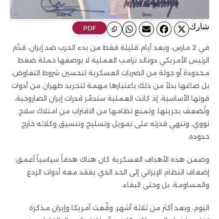
ﺷﺎرك
PDF
في 2 مارس، وبعد أيام قليلة فقط من بدء الحرب ضد إيران، قدّم
الرئيس الأمريكي دونالد ترامب العملية لا بوصفها حملة ضغط
محدودة أو جولة من الضربات العسكرية لتحسين شروط التفاوض،
بل صاغها بدلاً من ذلك باعتبارها مهمة لتجريد طهران من أدوات
قوتها الأساسية، إذ كانت العملية ستدمّر قدرات إيران الصاروخية،
وتُضعف بحريتها، وتمنع نظامها من الاقتراب من امتلاك سلاح
نووي، وتنهي قدرته على تمويل وتسليح وتنسيق وكلائه خارج
حدوده.
وضمن هذه الأهداف العسكرية كان هناك هدفاً سياسياً أعمق:
إضعاف النظام الإيراني إلى الحد الذي يفقد معه أدوات الردع
والمساومة، بل وحتى البقاء.
اليوم، وبعد أكثر من ثلاثة أشهر، وقّعت أمريكا وإيران مذكرة