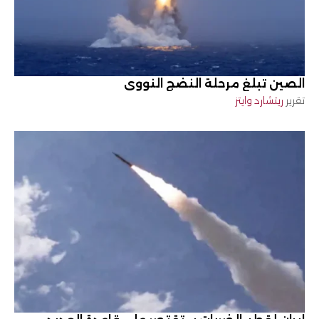
الصين تبلغ مرحلة النضج النووي
تقرير
ريتشارد وايتز