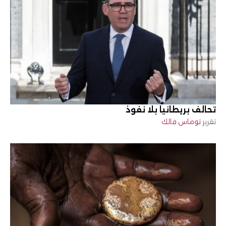
تحالف بريطانيا بلا نفوذ
تقرير
توماس فالك