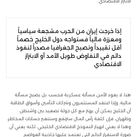
الابتزاز الاقتصادي.
إذا خرجت إيران من الحرب مشجعة سياسياً
ومعززة مالياً فستواجه دول الخليج خصماً
أقل تقييداً وتصبح الجغرافيا مصدراً لنفوذ
دائم في التفاوض طويل الأمد أو الابتزاز
الاقتصادي
هنا، لا يعود الأمن مسألة عسكرية فحسب، بل يصبح مسألة
مالية، وإذا اعتقد المستثمرون وشركات التأمين وأسواق الطاقة
أن الخليج يمكن أن يهتز مع كل جولة تصعيد بين واشنطن
وطهران، فإن كلفة رأس المال سترتفع وستتغير حسابات المخاطر،
وهذا لا يعني انهيار النموذج الاقتصادي الخليجي، لكنه يعني أن
صورة الاستقرار الدائم التي تعتمد عليها جاذبية العواصم