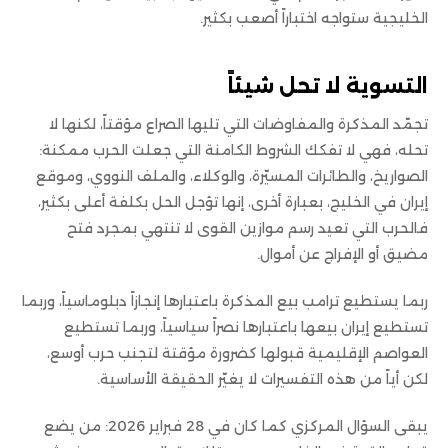
الخليجية ستواجه اختباراً أصعب بكثير.
التسوية لا تحل شيئاً
تجمّد المذكرة والمفاوضات التي تليها الصراع مؤقتاً، لكنها لا
تحله، فهي لا تفكك الشروط الكامنة التي جعلت الحرب ممكنة:
الصواريخ، والطائرات المسيّرة، والوكلاء، والملف النووي، وموقع
إيران في الخليج، بعبارة أخرى، إنها تؤجل الحل بكلفة أعلى بكثير،
فالحرب التي تعيد رسم موازين القوى لا تنتهي بمجرد فتح
مضيق أو الإفراج عن أموال.
ربما يستطيع ترامب بيع المذكرة باعتبارها إنجازاً دبلوماسياً، وربما
تستطيع إيران بيعها باعتبارها نصراً سياسياً، وربما تستطيع
العواصم الإقليمية قبولها كضرورة مؤقتة لتجنب حرب أوسع،
لكن أياً من هذه التفسيرات لا يغيّر الحقيقة الأساسية.
يبقى السؤال المركزي كما كان في 28 فبراير 2026: من يضع