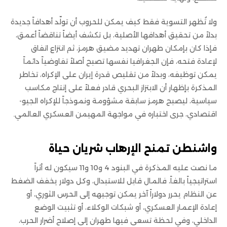
ولا تُظهر التسوية فقط كيف يمكن للحروب أن تولّد أهدافاً جديدة
بدلاً من تحقيق أهدافها الأصلية، بل تكشف أيضاً تناقضاً أعمق،
فإذا كان بإمكان طهران تهديد مضيق هرمز، ثم انتزاع اتفاق
لإعادة فتحه، فإن الجغرافيا نفسها تصبح أصلاً تفاوضياً دائماً
يمكن توظيفه، وبدلاً من تقليص قدرة إيران على الإكراه، تخاطر
المذكرة بإظهار أن الابتزاز البحري قادر فعلاً على إنتاج مكاسب
سياسية، ليصبح هرمز سابقة مشؤومة ونموذجاً للإكراه الجيو-
اقتصادي، جرى اختباره في مواجهة المهيمن العسكري العالمي.
واشنطن تمنح الإرهاب شريان حياة
ما نصت عليه المذكرة في البنود 4 و10 و11 سيكون له أثراً
استراتيجياً بالغاً، فالمال قابل للاستبدال، وكل دولار يخفف الضغط
عن النظام يحرر دولاراً آخر يمكن توجيهه إلى الحرس الثوري، أو
إعادة الإعمار العسكري، أو شبكات الوكلاء، أو تثبيت الوضع
الداخلي، وفي لحظة تسعى فيها طهران إلى إصلاح أضرار الحرب،