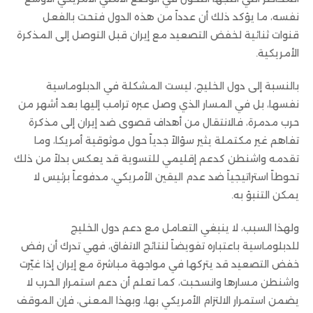
نفسه، ما يؤكد ذلك أن عدداً من هذه الدول فتحت بالفعل
قنوات ثنائية لخفض التصعيد مع إيران قبل التوصل إلى المذكرة
الأمريكية.
بالنسبة إلى دول الخليج، ليست المشكلة في الدبلوماسية
نفسها، بل في المسار الذي وصل عبره ترامب إليها بعد أشهر من
حرب مدمرة، فالانتقال من أهداف قصوى ضد إيران إلى مذكرة
تفاهم غير مكتملة يثير سؤالاً جدياً حول موثوقية أمريكا، وما
تقدمه واشنطن كدعم إقليمي للتسوية قد يعكس بدلاً من ذلك
تحوطاً استراتيجياً ضد عدم اليقين الأمريكي، مدفوعاً برئيس لا
يمكن التنبؤ به.
ولهذا السبب، لا ينبغي التعامل مع دعم دول الخليج
للدبلوماسية باعتباره تفويضاً لنتائج الاتفاق، فهي تدرك أن رفض
خفض التصعيد قد يتركها في مواجهة مباشرة مع إيران إذا غيّرت
واشنطن مسارها وانسحبت، كما تعلم أن دعم استمرار الحرب لا
يضمن استمرار الالتزام الأمريكي بها، وبهذا المعنى، فإن الموقف