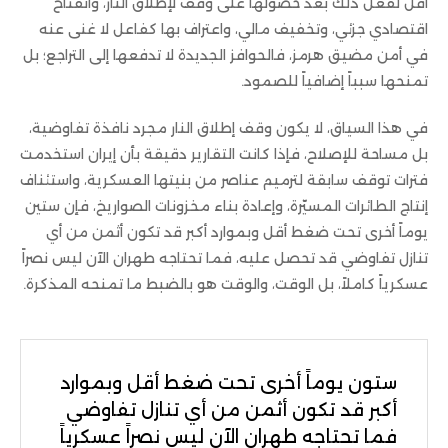
أقل لفعل ذلك بعد حصولها على وقف لإطلاق النار، وانفتاح
اقتصادي جزئي، وتخفيف مالي، واعتراف بها كفاعل لا غنى عنه
في أمن مضيق هرمز، فالحوافز الجديدة لا تدفعها إلى التراجع؛ بل
تمنحها سبباً إضافياً للصمود.
في هذا السياق، لا يكون وقف إطلاق النار مجرد نافذة تفاوضية،
بل مساحة للإصلاح، فإذا كانت التقارير دقيقة بأن إيران استخدمت
فترات توقف سابقة لترميم عناصر من بنيتها العسكرية، واستئناف
إنتاج الطائرات المسيّرة، وإعادة بناء مخزونات الصواريخ، فإن ستين
يوماً أخرى تحت ضغط أقل وبموارد أكبر قد تكون أثمن من أي
تنازل تفاوضي قد تحصل عليه، فما تحتاجه طهران الآن ليس نصراً
عسكرياً كاملاً، بل الوقت، والوقت هو بالضبط ما تمنحه المذكرة.
ستون يوماً أخرى تحت ضغط أقل وبموارد
أكبر قد تكون أثمن من أي تنازل تفاوضي
فما تحتاجه طهران الآن ليس نصراً عسكرياً