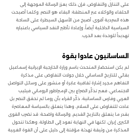
على التنازل والتفاوض، فإن ذلك يعزز الرسالة الموجهة إلى
الحلفاء والوكلاء عبر المنطقة: البقاء هو النصر، وكلما أصبحت
هذه السردية أقوى، أصبح من الأسهل السيطرة على الساحة
السياسية الداخلية أيضاً، وإعادة تأطير النقد السياسي باعتباره
تهديداً للوحدة بعد الحرب.
الساسانيون عادوا بقوة
لم يكن استحضار المتحدث باسم وزارة الخارجية الإيرانية إسماعيل
بقائي للتاريخ الساساني خلال جولات التفاوض على مذكرة
التفاهم مجرد إشارة ثقافية عابرة أو منشور على وسائل التواصل
الاجتماعي، فعبر تذكّر الصراع بين الإمبراطور الروماني فيليب
العربي وفارس الساسانية، ذكّر القراء بأن روما لم تحقق النصر بل
عادت للتفاوض على السلام، وهذا يتعلق بالسياسة المعاصرة
بقدر ما يتعلق بالتاريخ القديم، والرسالة واضحة: قد تضرب القوى
الكبرى إيران، لكنها في النهاية تعود إلى الطاولة، وهكذا تتحول
المذكرة من وثيقة تهدئة مؤقتة إلى دليل على أن القوة الغربية