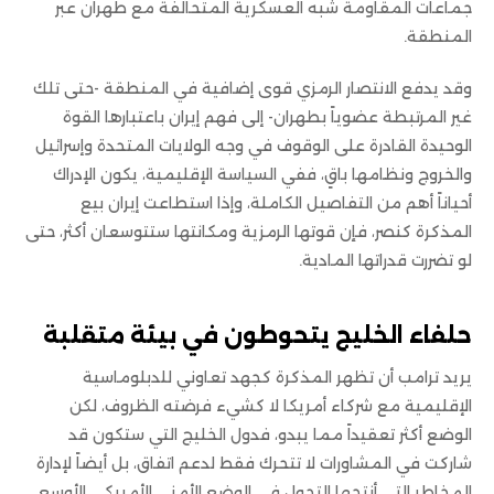
جماعات المقاومة شبه العسكرية المتحالفة مع طهران عبر
المنطقة.
وقد يدفع الانتصار الرمزي قوى إضافية في المنطقة -حتى تلك
غير المرتبطة عضوياً بطهران- إلى فهم إيران باعتبارها القوة
الوحيدة القادرة على الوقوف في وجه الولايات المتحدة وإسرائيل
والخروج ونظامها باقٍ، ففي السياسة الإقليمية، يكون الإدراك
أحياناً أهم من التفاصيل الكاملة، وإذا استطاعت إيران بيع
المذكرة كنصر، فإن قوتها الرمزية ومكانتها ستتوسعان أكثر، حتى
لو تضررت قدراتها المادية.
حلفاء الخليج يتحوطون في بيئة متقلبة
يريد ترامب أن تظهر المذكرة كجهد تعاوني للدبلوماسية
الإقليمية مع شركاء أمريكا لا كشيء فرضته الظروف، لكن
الوضع أكثر تعقيداً مما يبدو، فدول الخليج التي ستكون قد
شاركت في المشاورات لا تتحرك فقط لدعم اتفاق، بل أيضاً لإدارة
المخاطر التي أنتجها التحول في الوضع الأمني الأمريكي الأوسع