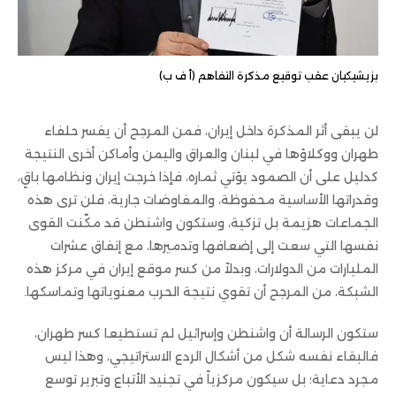
بزيشيكيان عقب توقيع مذكرة التفاهم (أ ف ب)
لن يبقى أثر المذكرة داخل إيران، فمن المرجح أن يفسر حلفاء
طهران ووكلاؤها في لبنان والعراق واليمن وأماكن أخرى النتيجة
كدليل على أن الصمود يؤتي ثماره، فإذا خرجت إيران ونظامها باقٍ،
وقدراتها الأساسية محفوظة، والمفاوضات جارية، فلن ترى هذه
الجماعات هزيمة بل تزكية، وستكون واشنطن قد مكّنت القوى
نفسها التي سعت إلى إضعافها وتدميرها، مع إنفاق عشرات
المليارات من الدولارات، وبدلاً من كسر موقع إيران في مركز هذه
الشبكة، من المرجح أن تقوي نتيجة الحرب معنوياتها وتماسكها.
ستكون الرسالة أن واشنطن وإسرائيل لم تستطيعا كسر طهران،
فالبقاء نفسه شكل من أشكال الردع الاستراتيجي، وهذا ليس
مجرد دعاية؛ بل سيكون مركزياً في تجنيد الأتباع وتبرير توسع