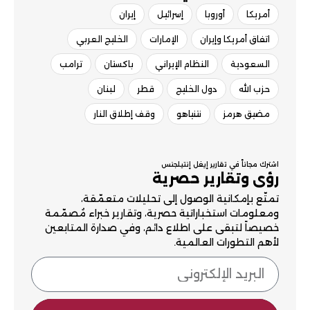
أمريكا
أوروبا
إسرائيل
إيران
اتفاق أمريكا وإيران
الإمارات
الخليج العربي
السعودية
النظام الإيراني
باكستان
ترامب
حزب الله
دول الخليج
قطر
لبنان
مضيق هرمز
نتنياهو
وقف إطلاق النار
اشترك مجاناً في تقارير إيغل إنتيلجنس
رؤى وتقارير حصرية
تمتّع بإمكانية الوصول إلى تحليلات متعمّقة،
ومعلومات استخباراتية حصرية، وتقارير خبراء مُصمّمة
خصيصاً لتبقى على اطلاع دائم، وفي صدارة المتابعين
لأهم التطورات العالمية.