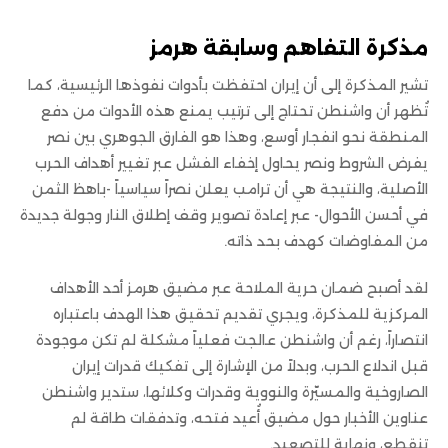
مذكرة التفاهم وسابقة هرمز
تشير المذكرة إلى أن إيران احتفظت بأدوات نفوذها الرئيسية، كما
تُظهر أن واشنطن تحتاج إلى ترتيب يمنع هذه الأدوات من دفع
المنطقة نحو انفجار أوسع، وهذا هو الفارق الجوهري بين نصر
يفرض الشروط ونصر يحاول إخفاء الفشل عبر تغيير أهداف الحرب
الأصلية، والنتيجة هي أن ترامب يعلن نصراً سياسياً -باهظ الثمن
في أحسن الأحوال- عبر إعادة تصوير وقف إطلاق النار وجولة جديدة
من المفاوضات كهدف بحد ذاته.
لقد أصبح ضمان حرية الملاحة عبر مضيق هرمز أحد الأهداف
المركزية للمذكرة، ويجري تقديم تحقيق هذا الهدف باعتباره
انتصاراً، رغم أن واشنطن عالجت فعلياً مشكلة لم تكن موجودة
قبل اندلاع الحرب، وبدلاً من الإشارة إلى تفكيك قدرات إيران
الصاروخية والمسيّرة والنووية وقدرات وكلائها، ستدير واشنطن
عناوين الأخبار حول مضيق أُعيد فتحه، وتدفقات طاقة لم
تنقطع، ونهاية للتصعيد.