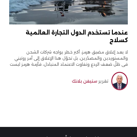
عندما تستخدم الدول التجارة العالمية
كسلاح
لا يعد إغلاق مضيق هرمز، أكبر خطر يواجه شركات الشحن
والمستوردين والمصدّرين، بل تحوّل هذا الإغلاق إلى أمر روتيني
في ظلّ ضعف الردع وتفاوت الاعتماد المتبادل، فأزمة هرمز ليست
سوى حلقة واحدة، رغم أهميتها البالغة، ضمن نمط أوسع من
الإكراه البحري، واستهداف البنية التحتية الحيوية، والضغوط
تقرير
ستيفن بلانك
الاقتصادية والتجارية.