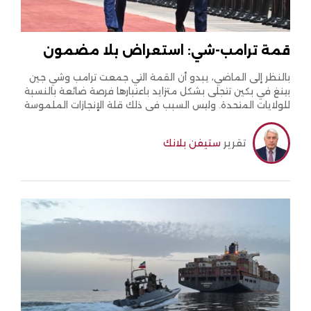
قمة ترامب-شي: استعراض بلا مضمون
بالنظر إلى الماضي، يبدو أن القمة التي جمعت ترامب وشي جين
بينغ في بكين تتجلى بشكل متزايد باعتبارها فرصة ضائعة بالنسبة
للولايات المتحدة. وليس السبب في ذلك قلة الإنجازات الملموسة
أو المخرجات العملية التي أسفرت عنها، إذ إن التاريخ الدولي يشير
إلى أن العديد من القمم السابقة التي لم تُنتج اتفاقات مادية
تقرير
ستيفن بلانك
كبيرة.