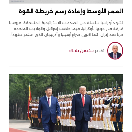
الممر الأوسط وإعادة رسم خريطة القوة
تشهد أوراسيا سلسلة من الصدمات الاستراتيجية المتلاحقة. فروسيا
غارقة في حربها بأوكرانيا، فيما خاضت إسرائيل والولايات المتحدة
حرباً ضد إيران. كما انتهى صراع أرمينيا وأذربيجان الذي استمر عقوداً،
في حين تلوح في الأفق مواجهة جديدة بين أفغانستان وباكستان.
تقرير
ستيفن بلانك