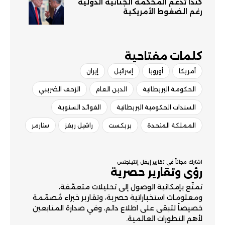
كندا تدعم المحكمة الجنائية الدولية
رغم الضغوط الأمريكية
كلمات مفتاحية​
أمريكا
أوروبا
إسرائيل
إيران
الحكومة البريطانية
الدين العام
الزحف الضريبي
السندات الحكومية البريطانية
الفوائد السنوية
المملكة المتحدة
بريكست
راشيل ريفز
ستارمر
اشترك مجاناً في تقارير إيغل إنتيلجنس
رؤى وتقارير حصرية
تمتّع بإمكانية الوصول إلى تحليلات متعمّقة،
ومعلومات استخباراتية حصرية، وتقارير خبراء مُصمّمة
خصيصاً لتبقى على اطلاع دائم، وفي صدارة المتابعين
لأهم التطورات العالمية.