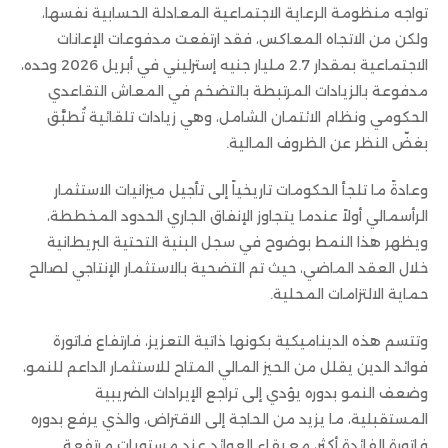
تواجه منظومة الرعاية الاجتماعية المعادلة الحسابية نفسها،
ولكن من الاتجاه المعاكس، فقد ارتفعت مدفوعات الإعانات
الاجتماعية بمقدار 2.7 مليار جنيه إسترليني في أبريل 2026 وحده،
مدفوعة بالزيادات المرتبطة بالتضخم في المعاش التقاعدي
الحكومي ونظام الائتمان الشامل، وهي زيادات تلقائية تُطبَّق
بغضّ النظر عن الظروف المالية.
وعادةً ما تلجأ الحكومات تاريخياً إلى تأجيل ميزانيات الاستثمار
الرأسمالي أولاً عندما يتجاوز الإنفاق الجاري الحدود المخططة،
ويظهر هذا النمط بوضوح في سجل البنية التحتية البريطانية
خلال العقد الماضي، حيث تم التضحية بالاستثمار الإنتاجي لصالح
حماية الالتزامات المحلية.
وتتسم هذه الديناميكية بكونها ذاتية التعزيز، فارتفاع فاتورة
فوائد الدين يقلل من الحيز المالي المتاح للاستثمار الداعم للنمو،
وضعف النمو بدوره يؤدي إلى تراجع الإيرادات الضريبية
المستقبلية، ما يزيد من الحاجة إلى الاقتراض، والذي يرفع بدوره
فاتورة الفائدة أكثر، مع بقاء العوائد عند مستويات مرتفعة.