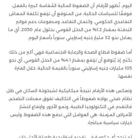
اليوم، تُظهر الأرقام أن الضغوط المالية المُقاسة كبيرة بالفعل،
فوفقًا للسياسات الحالية، من المتوقع أن ترتفع تكلفة المعاش
التقاعدي الحكومي، وائتمان التقاعد، ومدفوعات دعم فواتير
التدفئة بمقدار 1.2% من الدخل القومي بحلول عام 2050، أي ما
يعادل نحو 32 مليار جنيه إسترليني سنوياً بأسعار اليوم.
أما ضغوط قطاع الصحة والرعاية الاجتماعية فهي أكبر من ذلك
بكثير، إذ يُتوقع أن ترتفع بمقدار 4.1% من الدخل القومي، أي نحو
105 مليارات جنيه إسترليني سنوياً بالقيمة الحالية، خلال الفترة
نفسها.
وتعكس هذه الأرقام نتيجةً ميكانيكية لشيخوخة السكان في ظل
نظام صحي يواجه ضغوطاً في التكاليف تفوق معدلات التضخم،
فالتقدم في التكنولوجيا الطبية، ونمو الأجور، وارتفاع انتشار
الأمراض المزمنة، هي العوامل التي تدفع هذه الضغوط، وليس
خيارات سياسية مباشرة.
لم تنجح أي حكومة في تقديم استراتيجية طويلة الأجل ذات