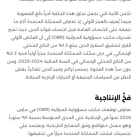
تكمن الآلية التي تجعل تجاوز هذه الحلقة أمراً بالغ الصعوبة
فيما يُعرف بالعجز الأولي؛ إذ تقترض المملكة المتحدة أكثر ما
تنفقه على الخدمات العامة قبل احتساب فوائد الدين، حيث تشير
تقديرات مكتب مسؤولية الميزانية (OBR) إلى أن الفائض الأولي
اللازم لتحقيق استقرار الدين يبلغ 1.3% من الناتج المحلي
الإجمالي، في حين سجّلت المملكة المتحدة عجزاً أولياً قدره 2.2%
من الناتج المحلي الإجمالي في السنة المالية 2024–2025، ومن
دون سدّ هذه الفجوة، يستمر تراكم رصيد الدين تلقائياً، بغض
النظر عن السياسات المتبعة أو الخيارات الإدارية المتاحة.
فخّ الإنتاجية
تفترض توقعات مكتب مسؤولية الميزانية (OBR) في مارس
2026 نمواً في الإنتاجية على المدى المتوسط بنسبة 1% سنوياً،
وهو معدل متواضع وفق المعايير التاريخية، ويعتمد على
تحسينات فشلت المملكة المتحدة مراراً في تحقيقها.