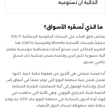
الحالية أن تستوعبه
ما الذي تُسعّره الأسواق؟
يعكس فارق العائد على السندات الحكومية البريطانية (GILT)
مقارنةً بالسندات الألمانية (Bunds) والفرنسية (OATs) هذا
التقييم المتراكم، حيث تتمتع ألمانيا بمصداقية مؤسسية بفضل
آلية دستورية لكبح الدين وقاعدة تصدير صناعية ذات اندماج
عالمي عميق.
أما فرنسا، فتعاني هي الأخرى من ضغوط مالية كبيرة، لكنها
تعمل ضمن بنية منطقة اليورو التي توفر عمقاً في أسواق رأس
المال وإمكانية الوصول إلى آلية المعاملات النقدية المباشرة
التابعة للبنك المركزي الأوروبي، وهي الآلية التي ساهمت في
إنهاء أزمة الديون السيادية في منطقة اليورو عام 2012 عبر توفير
مظلة شراء مشروطة لسندات الدول الأعضاء.