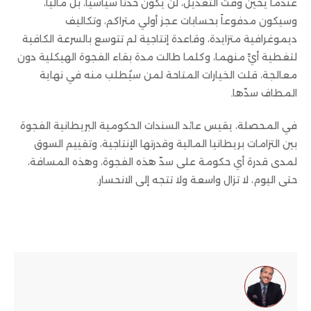
عندما يحين وقت التعديل، لن يكون حدثاً سياسياً، بل مالياً،
وسيكون مدفوعاً بحسابات عجز أولي متراكم، وتكاليف
ديموغرافية متزايدة، وقاعدة إنتاجية لم تتوسع بالسرعة الكافية
لتغطية أيٍّ منهما، وكلما طالت مدة بقاء الفجوة الهيكلية دون
معالجة، قلت الخيارات المتاحة لمن سيُطلب منه في نهاية
المطاف سدّها.
في المحصلة، يقيس عائد السندات الحكومية البريطانية الفجوة
بين التزامات بريطانيا المالية وقدرتها الإنتاجية، وتقييم السوق
لمدى قدرة أي حكومة على سدّ هذه الفجوة، وهذه المسافة،
حتى اليوم، لا تزال واسعة ولا تتجه إلى الانحسار.