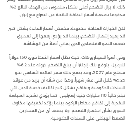
ذلك، لا يزال التضخم أعلى بشكل ملموس من الهدف البالغ 2%،
مدفوعاً بصدمة أسعار الطاقة الناتجة عن الصراع مع إيران.
لكن الخيارات المتاحة محدودة، فخفض أسعار الفائدة بشكل كبير
قد يعيد إشعال التضخم، بينما قد يؤدي رفعها إلى تعميق
ضعف النمو الاقتصادي الذي يعاني أصلاً من الهشاشة.
وفي أسوأ السيناريوهات، حيث تظل أسعار النفط فوق 130 دولاراً
للبرميل، يتوقع بنك إنجلترا أن يبلغ التضخم ذروته عند 6.2%
مطلع عام 2027، وقد يدفع ذلك سعر الفائدة الأساسي نحو
5.25% خلال اثني عشر شهراً، وهذا من شأنه أن يزيد من عوائد
السندات الحكومية ويفاقم بشكل كبير تكاليف خدمة الدين التي
تبلغ حالياً 110 مليارات جنيه إسترليني، كما يؤدي تشديد السياسة
النقدية إلى تفاقم مخاطر الركود، بينما يؤكد تخفيفها مخاوف
السوق بشأن استمرار التضخم، ولا يخفف أي من المسارين
الضغط الهيكلي على السندات الحكومية.