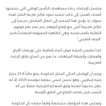
وتشمل الإجراءات زيادة مساهمات التأمين الوطني التي يتحملها
أصحاب العمل، إلى جانب تجميد حدود شرائح ضريبة الدخل لعدة
سنوات، إذ يؤدي هذا التجميد إلى انتقال العاملين تدريجياً إلى
شرائح ضريبية أعلى مع ارتفاع أجورهم، رغم عدم تغير قوتهم
الشرائية بالقدر نفسه، وهي الظاهرة المعروفة اقتصادياً باسم
“الزحف الضريبي”.
كما تتضمن الحزمة فرض أعباء إضافية على توزيعات الأرباح
والعقارات وأنشطة المراهنات، ما يعزز من اتساع نطاق الزيادة
الضريبية.
ورغم أن الهامش المالي المتاح للحكومة يبلغ حالياً 23.6 مليار
جنيه إسترليني، وهو تحسن اسمي مقارنة بنوفمبر 2025، إلا أنه
يظل محدوداً للغاية وفق المعايير التاريخية، فضلاً عن أنه
احتُسب قبل تصاعد الصراع في الشرق الأوسط.
وتعكس هذه المؤشرات مجتمعةً واقعاً مفاده بأن الحكومة