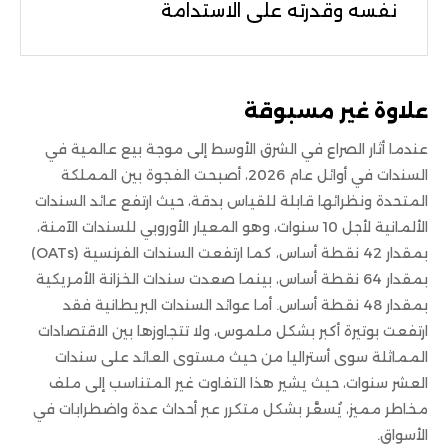
نفسه وقدرته على الاستدامة
علاوة غير مسبوقة
عندما أثار الصراع في الشرق الأوسط إلى موجة بيع عالمية في
السندات في أوائل عام 2026، أصبحت الفجوة بين المملكة
المتحدة ونظرائها قابلة للقياس بدقة، حيث ارتفع عائد السندات
الألمانية لأجل 10 سنوات، وهو المعيار الأوروبي للسندات الآمنة،
بمقدار 42 نقطة أساس، كما ارتفعت السندات الفرنسية (OATs)
بمقدار 64 نقطة أساس، بينما صعدت سندات الخزانة الأمريكية
بمقدار 48 نقطة أساس. أما عوائد السندات البريطانية فقد
ارتفعت بوتيرة أكبر بشكل ملموس، ولا تتجاوزها بين الاقتصادات
المماثلة سوى أستراليا من حيث مستوى العائد على سندات
العشر سنوات، حيث يشير هذا التفاوت غير المتناسب إلى ملف
مخاطر مميز، يُسعَّر بشكل متكرر عبر أحداث عدة واضطرابات في
الأسواق.