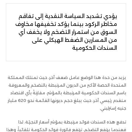
يؤدي تشديد السياسة النقدية إلى تفاقم
مخاطر الركود بينما يؤكد تخفيفها مخاوف
السوق من استمرار التضخم ولا يخفف أي
من المسارين الضغط الهيكلي على
السندات الحكومية
يزيد من حدة هذا الوضع عامل ضعف آخر، حيث تمتلك المملكة
المتحدة الحصة الأكبر من الديون المرتبطة بالتضخم والمعروفة
باسم السندات الحكومية المرتبطة بالمؤشر، مقارنةً بأي اقتصاد
متقدم رئيسي آخر، حيث يبلغ حجم ديونها القائمة نحو 620 مليار
جنيه إسترليني.
تدفع هذه السندات فوائد مرتبطة بمؤشر أسعار التجزئة، لذا
فعندما يرتفع التضخم، ترتفع فاتورة فوائد الحكومة تلقائياً، وهذا