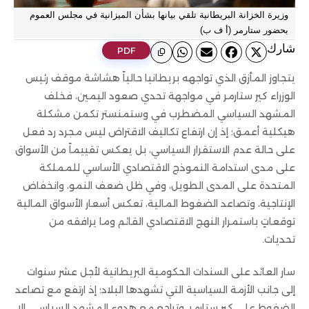
وزيرة الخزانة البريطانية تلقي بيانها بشأن الميزانية في مجلس العموم
بحضور ستارمر (أ ف ب)
ﺷﺎرك
PDF
يتجاوز المأزق الذي تواجهه بريطانيا حالياً هشاشة موقف رئيس
الوزراء كير ستارمر في مواجهة تحدي صعود اليمين، فخلف
المشهد السياسي المضطرب في وستمنستر تكمن مشكلة
هيكلية أعمق؛ إذ إن ارتفاع تكاليف الاقتراض ليس مجرد رد فعل
على حالة عدم الاستقرار السياسي، بل يعكس تقييماً من الأسواق
على مدى استدامة النموذج الاقتصادي الأساسي للمملكة
المتحدة على المدى الطويل، وفي ظل ضعف النمو، وانخفاض
الإنتاجية، وتصاعد الضغوط المالية، تعكس أسعار الأسواق المالية
توقعاتٍ باستمرار النهج الاقتصادي القائم وما يرافقه من
تحديات.
سار العائد على السندات الحكومية البريطانية لأجل عشر سنوات
إلى جانب الأزمة السياسية التي تشهدها البلاد؛ إذ ارتفع مع تصاعد
الضغوط على كير ستارمر، وتراجع مع هدوء المشهد السياسي، إلا