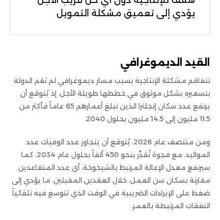
يؤدي إلى تعميق مشكلة التمويل
القيد الديموغرافي
تتفاقم مشكلة الإنتاجية بسبب مسار ديموغرافي لم تقم الدولة
بتسعيره بشكل موثوق في خططها طويلة الأجل، إذ يُتوقع أن
يرتفع عدد سكان إنجلترا الذين تبلغ أعمارهم 65 عاماً فأكثر من
11.5 مليون إلى 14.5 مليون بحلول 2040.
ومن منتصف عام 2026، يُتوقع أن يتجاوز عدد الوفيات عدد
المواليد، مع فجوة تُقدَّر بنحو 450 ألفاً بحلول عام 2034، كما
سيرتفع معدل الإعالة المرتبط بالشيخوخة، أي عدد المتقاعدين
مقارنة بسكان سن العمل، خلال العقدين المقبلين، ما يؤدي إلى
ضغط على الإيرادات الضريبية في الوقت الذي تتوسع فيه تلقائياً
النفقات المرتبطة بالعمر.