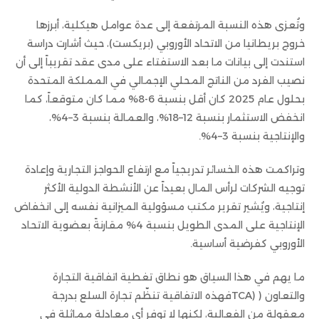
وتُعزى هذه النسبة المرتفعة إلى عدة عوامل هيكلية، أبرزها
خروج بريطانيا من الاتحاد الأوروبي (بريكست)، حيث أشارت دراسة
استندت إلى بيانات ما بعد الاستفتاء على مدى عقد تقريباً إلى أن
نصيب الفرد من الناتج المحلي الإجمالي في المملكة المتحدة
بحلول عام 2025 كان أقل بنسبة 6-8% مما كان متوقعاً، كما
انخفض الاستثمار بنسبة 12–18%، والعمالة بنسبة 3–4%،
والإنتاجية بنسبة 3–4%.
وتراكمت هذه الخسائر تدريجياً مع ارتفاع الحواجز التجارية وإعادة
توجيه الشركات لرأس المال بعيداً عن الأنشطة الدولية الأكثر
إنتاجية، ويُشير تقرير مكتب مسؤولية الميزانية نفسه إلى انخفاض
الإنتاجية على المدى الطويل بنسبة 4% مقارنةً بعضوية الاتحاد
الأوروبي كفرضية أساسية.
ما يهم في هذا السياق هو نطاق تغطية اتفاقية التجارة
والتعاون ( (TCAفهذه الاتفاقية تنظّم تجارة السلع بدرجة
معقولة من الفعالية، لكنها لا توفر أي معادلة مماثلة في