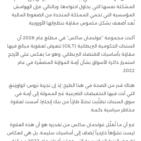
المشكلة نفسها التي يحاول احتواءها، وبالتالي، فإن الهوامش
المؤسسية التي تحمي المملكة المتحدة من الضغوط المالية
تُعد أضعف بشكل ملموس مقارنة بنظيراتها الأوروبية.
أكدت مجموعة “غولدمان ساكس” في مطلع عام 2026 أن
السندات الحكومية البريطانية (GILT) تتعرض لعقوبة مبالغ فيها
مقارنة بأساسيات الاقتصاد البريطاني، وهو ما يعكس على الأرجح
استمرار ذاكرة الأسواق بشأن أزمة الموازنة المصغّرة في عام
2022.
هناك قدر من الصحة في هذا الطرح؛ إذ إن تجربة تروس-كواورتنغ،
التي أدت فيها التخفيضات الضريبية غير الممولة إلى أزمة في
سوق السندات تطلّبت تدخلاً طارئاً من بنك إنجلترا، أسست لعلاوة
مخاطر سياسية دائمة.
غير أن ما تُقلّل غولدمان ساكس من تقديره هو أن هذه العلاوة
ليست تشوّهاً خارجياً يُضاف إلى أساسيات سليمة، بل هي انعكاس
لضعف البنية المؤسسية التي جعلت أحداث عام 2022 ممكنة