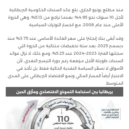
منذ مطلع يونيو الجاري، بلغ عائد السندات الحكومية البريطانية
لأجل 10 سنوات نحو 4.95%، بعدما تراجع من 5.13%، وهي الذروة
الأعلى منذ عام 2008، مع انحسار التوترات السياسية.
وقد أبقى بنك إنجلترا على سعر الفائدة الأساسي عند 3.75% منذ
ديسمبر 2025، بعد ستة تخفيضات متتالية من الذروة التي
سجلتها الفترة 2023–2024 عند 5.25%، ومع ذلك، لا تزال عوائد
السندات طويلة الأجل مرتفعة رغم دورة التيسير النقدي، لأن
الأسواق لا تسعّر السياسة النقدية الحالية فقط، بل تأخذ في
الاعتبار أيضاً المسار المالي ونمو الاقتصاد البريطاني على المدى
المتوسط.