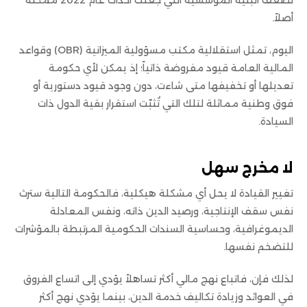
أصلاً.
اليوم، تمثل استقلالية مكتب مسؤولية الميزانية (OBR) وقواعد
المالية العامة قيود مفروضة ذاتياً؛ إذ يمكن لأي حكومة
تعديلها أو تخفيفها متى شاءت، دون وجود قيود دستورية أو
فوق وطنية مماثلة لتلك التي تُثبّت استقرار بقية الدول ذات
السيادة.
لا مخرج سهل
تغيير القيادة لا يحل أي مشكلة هيكلية، فالحكومة التالية سترث
نفس سقف الإنتاجية، ورصيد الدين ذاته، ونفس المعادلة
الديموغرافية، وحساسية السندات الحكومية المرتبطة بالمؤشرات
للتضخم نفسها.
لذلك فإن، فاتباع نهج مالي أكثر تساهلاً يؤدي إلى اتساع الفروق
في العوائد وزيادة تكاليف خدمة الدين، بينما يؤدي نهج أكثر