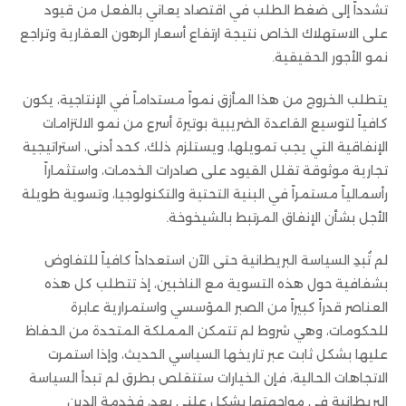
تشدداً إلى ضغط الطلب في اقتصاد يعاني بالفعل من قيود
على الاستهلاك الخاص نتيجة ارتفاع أسعار الرهون العقارية وتراجع
نمو الأجور الحقيقية.
يتطلب الخروج من هذا المأزق نمواً مستداماً في الإنتاجية، يكون
كافياً لتوسيع القاعدة الضريبية بوتيرة أسرع من نمو الالتزامات
الإنفاقية التي يجب تمويلها، ويستلزم ذلك، كحد أدنى، استراتيجية
تجارية موثوقة تقلل القيود على صادرات الخدمات، واستثماراً
رأسمالياً مستمراً في البنية التحتية والتكنولوجيا، وتسوية طويلة
الأجل بشأن الإنفاق المرتبط بالشيخوخة.
لم تُبدِ السياسة البريطانية حتى الآن استعداداً كافياً للتفاوض
بشفافية حول هذه التسوية مع الناخبين، إذ تتطلب كل هذه
العناصر قدراً كبيراً من الصبر المؤسسي واستمرارية عابرة
للحكومات، وهي شروط لم تتمكن المملكة المتحدة من الحفاظ
عليها بشكل ثابت عبر تاريخها السياسي الحديث، وإذا استمرت
الاتجاهات الحالية، فإن الخيارات ستتقلص بطرق لم تبدأ السياسة
البريطانية في مواجهتها بشكل علني بعد، فخدمة الدين