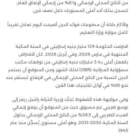
من الناتج المحلي الإجمالي و8.1% من إجمالي الإنفاق العام،
لتسجل بذلك أحد أعلى المستويات خلال نصف قرن.
والأكثر دلالة أن مدفوعات فوائد الدين أصبحت اليوم تعادل تقريباً
كامل موازنة وزارة التعليم.
اقترضت الحكومة 129 مليار جنيه إسترليني في السنة المالية
المنتهية في مارس 2026، وفي أبريل 2026، كان الاقتراض
بالفعل أعلى بـ3.4 مليارات جنيه إسترليني من توقعات مكتب
مسؤولية الميزانية (OBR) لذلك الشهر، ومن المتوقع أن يستمر
الدين كنسبة من الناتج المحلي الإجمالي في الارتفاع، ليستقر عند
نحو 95% في أوائل ثلاثينيات هذا القرن.
وفي مواجهة هذه الضغوط، لجأت وزيرة الخزانة راشيل ريفز إلى
توسع ضريبي غير مسبوق، حيث من المتوقع أن يرتفع إجمالي
العبء الضريبي إلى 38.5% من الناتج المحلي الإجمالي بحلول
السنة المالية 2030–2031، وهو أعلى مستوى يُسجَّل منذ عام
1945.