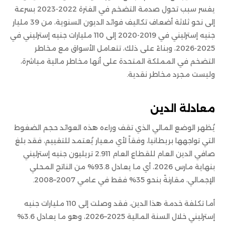
يفسر سبب تحول صدمة التضخم في الفترة 2022-2023 بسرعة
إلى نحو ثلاثة أضعاف تكاليف فوائد الديون السنوية، من 39 مليار
جنيه إسترليني في 2019-2020 إلى 110 مليارات جنيه إسترليني في
2025-2026، وبناءً على ذلك، تتعامل الأسواق مع مخاطر
التضخم في المملكة المتحدة على أنها مخاطر مالية مباشرة،
وليست مجرد مخاطر نقدية.
معادلة
الدين
يُظهر الوضع المالي الذي تقف وراءه هذه العوائد حجم الضغوط
التي تواجهها بريطانيا، وفقاً لأي معيار يُعتمد للتقييم، فقد بلغ
صافي الدين العام للقطاع العام 2.911 تريليون جنيه إسترليني
بنهاية مارس 2026، أي ما يعادل 93.8% من الناتج المحلي
الإجمالي، مقارنةً بنحو 35% فقط في عامي 2007–2008.
أما تكلفة خدمة هذا الدين، فقد وصلت إلى 110 مليارات جنيه
إسترليني خلال السنة المالية 2025–2026، وهو ما يعادل 3.6%