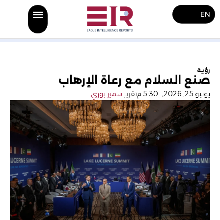
EN
رؤية
صنع السلام مع رعاة الإرهاب
يونيو 25, 2026
,
5:30 م
تقرير
سمير بوري