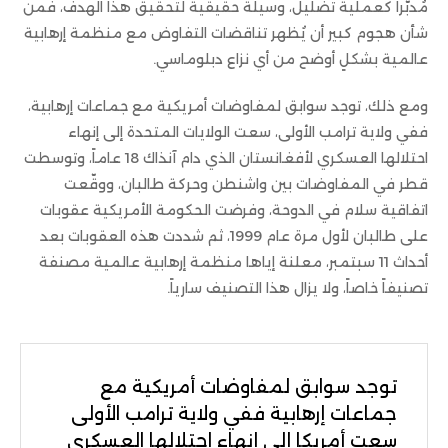
مُدبّراً كعملية تضليل، وسيلةً حقيقيةً لتحقيق هذا الهدف، فمن
شأن هجوم كبير أن يُظهر تناقضات التفاوض مع منظمة إرهابية
عالمية بشكلٍ أوضح من أي نزاع دبلوماسي.
ومع ذلك، توجد سوابق لمفاوضات أمريكية مع جماعات إرهابية،
ففي ولاية ترامب الأولى، سعت الولايات المتحدة إلى إنهاء
احتلالها العسكري لأفغانستان الذي دام آنذاك 18 عاماً، وتوسطت
قطر في المفاوضات بين واشنطن وحركة طالبان، ووقّعت
اتفاقية سلام في الدوحة، وفرضت الحكومة الأمريكية عقوبات
على طالبان لأول مرة عام 1999، ثم شددت هذه العقوبات بعد
أحداث 11 سبتمبر، معلنة إياها منظمة إرهابية عالمية مصنفة
تصنيفاً خاصاً، ولا يزال هذا التصنيف سارياً.
توجد سوابق لمفاوضات أمريكية مع
جماعات إرهابية ففي ولاية ترامب الأولى
سعت أمريكا إلى إنهاء احتلالها العسكري