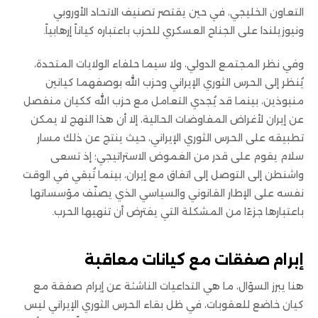
التعاون الخليجي، في حين يقتصر تصنيف الاتحاد الأوروبي
ونيوزيلندا على الجناح العسكري للحزب باعتباره كياناً إرهابياً.
وفي نظر المجتمع الدولي، ولا سيما حلفاء الولايات المتحدة،
يُنظر إلى الحرس الثوري الإيراني وحزب الله بوصفهما كيانين
منبوذين، بينما قد يُجدي التعامل مع حزب الله ككيان منفصل
عن إيران لأغراض المفاوضات الحالية، إلا أن هذا النهج لا يمكن
تطبيقه على الحرس الثوري الإيراني، حيث ينتج عن ذلك مسار
سلام يقوم على قدر من الغموض الاستراتيجي؛ إذ تسعى
واشنطن إلى التوصل إلى اتفاق مع إيران، بينما تُبقي في الوقت
نفسه على الإطار القانوني والسياسي الذي يصنّف مؤسساتها
باعتبارها جزءًا من المشكلة التي يفترض أن تنهيها الحرب.
إبرام صفقات مع كيانات معاقبة
هنا يبرز السؤال، ما هي التداعيات الناشئة عن إبرام صفقة مع
كيان خاضع للعقوبات، في ظل بقاء الحرس الثوري الإيراني ليس