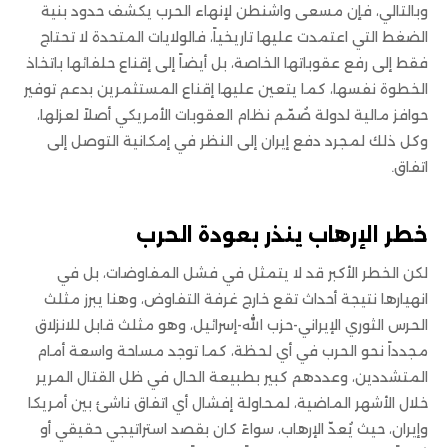
وبالتالي، فإن مسعى واشنطن لإنهاء الحرب يكشف حدود بنية
الضغط التي اعتمدت عليها تاريخياً، فالولايات المتحدة لا تحتاج
فقط إلى رفع عقوباتها الخاصة، بل أيضاً إلى إقناع حلفائها باتخاذ
الخطوة نفسها، كما يتعين عليها إقناع المستثمرين بدعم توفير
حوافز مالية لدولة صُمّم نظام العقوبات الأمريكي أصلاً لعزلها،
وكل ذلك لمجرد دفع إيران إلى النظر في إمكانية التوصل إلى
اتفاق.
خطر الإرهاب ينذر بعودة الحرب
لكن الخطر الأكبر قد لا يتمثل في فشل المفاوضات، بل في
انهيارها نتيجة أحداث تقع خارج غرفة التفاوض، وهنا يبرز مثلث
الحرس الثوري الإيراني-حزب الله-إسرائيل، وهو مثلث قابل للانزلاق
مجدداً نحو الحرب في أي لحظة، كما توجد مساحة واسعة أمام
المتشددين، وعددهم كبير بطبيعة الحال في ظل القتال المرير
خلال الأشهر الماضية، لمحاولة إفشال أي اتفاق ناشئ بين أمريكا
وإيران، حيث يُعدّ الإرهاب، سواءً كان بقصد استراتيجي حقيقي أو