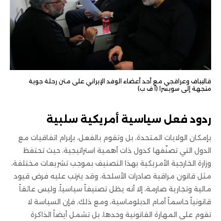
قاليباف وعراقجي مع أحد أعضاء الوفد الإيراني على متن رحلة جوية
متجهة إلى سويسرا (أ ف ب)
ردود فعل سياسية أمريكية سلبية
بإمكان الولايات المتحدة، بل وتقوم بالفعل، بإبرام اتفاقيات مع
الدول التي تصنّفها كدول ذات أهمية استراتيجية، حيث تحتفظ
وزارة الخارجية الأمريكية بهذا التصنيف بموجب تشريعات مختلفة،
مثل قانون مراقبة صادرات الأسلحة، وقد يترتب عليه فرض قيود
مالية وتجارية صارمة، إلا أنه يظل تصنيفاً سياسياً، وليس عائقاً
قانونياً حاسماً أمام الدبلوماسية، ومع ذلك، فإن السياسة لا
تقوم على المهارة القانونية وحدها، بل تشمل أيضاً الذاكرة