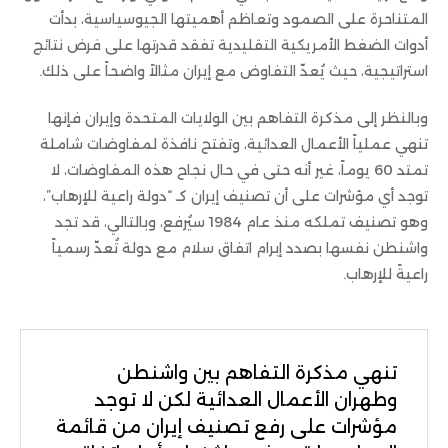
المتناحرة على الصمود وتعاظم أهميتها الجيوسياسية، بدأت
أدوات الضغط الأمريكية التقليدية تفقد قدرتها على فرض نتائج
استراتيجية، حيث يُعدّ التفاوض مع إيران مثالاً واضحاً على ذلك.
وبالنظر إلى مذكرة التفاهم بين الولايات المتحدة وإيران فإنها
تنهي عملياً الأعمال العدائية، وتفتح نافذة لمفاوضات شاملة
تمتد 60 يوماً، غير أنه حتى في حال نجاح هذه المفاوضات، لا
توجد أي مؤشرات على أن تصنيف إيران كـ “دولة راعية للإرهاب”،
وهو تصنيف تملكه منذ عام 1984 سيُرفع، وبالتالي، قد تجد
واشنطن نفسها بصدد إبرام اتفاق سلام مع دولة تُعدّ رسمياً
راعيةً للإرهاب.
تنهي مذكرة التفاهم بين واشنطن
وطهران الأعمال العدائية لكن لا توجد
مؤشرات على رفع تصنيف إيران من قائمة