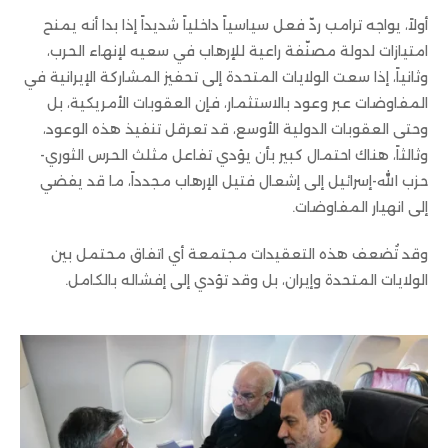
أولاً، يواجه ترامب ردّ فعل سياسياً داخلياً شديداً إذا بدا أنه يمنح
امتيازات لدولة مصنّفة راعية للإرهاب في سعيه لإنهاء الحرب،
وثانياً، إذا سعت الولايات المتحدة إلى تحفيز المشاركة الإيرانية في
المفاوضات عبر وعود بالاستثمار، فإن العقوبات الأمريكية، بل
وحتى العقوبات الدولية الأوسع، قد تعرقل تنفيذ هذه الوعود،
وثالثاً، هناك احتمال كبير بأن يؤدي تفاعل مثلث الحرس الثوري-
حزب الله-إسرائيل إلى إشعال فتيل الإرهاب مجدداً، ما قد يفضي
إلى انهيار المفاوضات.
وقد تُضعف هذه التعقيدات مجتمعة أي اتفاق محتمل بين
الولايات المتحدة وإيران، بل وقد تؤدي إلى إفشاله بالكامل.