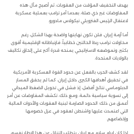
بهدف التخفيف المؤقت من العقوبات، ثم أصبح مآل هذه
المفاوضات غير ذي صلة، بعدما أمر ترامب بعملية عسكرية
لاعتقال الرئيس الفنزويلي نيكولاس مادورو.
أما أزمة إيران، فلن تكون نهايتها واضحة بهذا الشكل، رغم
محاولات ترامب ربط الحالتين خطابياً، فارتباطاته الإقليمية أقوى
بكثير، وتموضعه الاستراتيجي يمنحه قدرة أكبر على إلحاق تكاليف
بالولايات المتحدة.
لقد كشف الحرب بالفعل عن حدود القوة العسكرية الأمريكية
في تحقيق أهدافها الكبرى داخل إيران، كما لم يحقق المسار
الدبلوماسي نتائج أفضل، إذ فشل في تحويل الضغط الميداني
إلى تسوية سياسية دائمة، ومع ذلك، تكشف المفاوضات عن أمر
أعمق من ذلك: الحدود الصارمة لبنية العقوبات والأدوات المالية
التي اعتمدت عليها واشنطن لعقود في عزل خصومها
وإخضاعهم.
إذا كان إبرام سلام مع إيران يتطلب التنازل عن هذا الإطار نفسه،