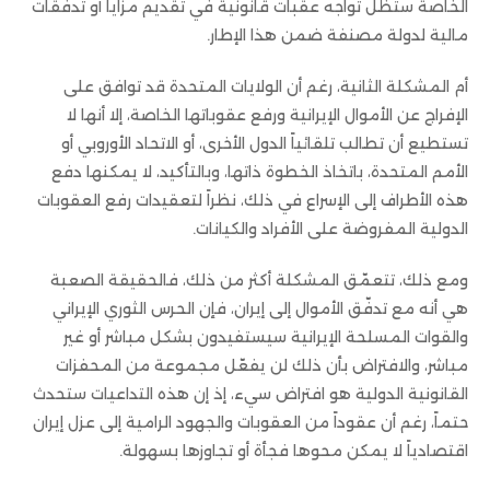
الخاصة ستظل تواجه عقبات قانونية في تقديم مزايا أو تدفقات
مالية لدولة مصنفة ضمن هذا الإطار.
أم المشكلة الثانية، رغم أن الولايات المتحدة قد توافق على
الإفراج عن الأموال الإيرانية ورفع عقوباتها الخاصة، إلا أنها لا
تستطيع أن تطالب تلقائياً الدول الأخرى، أو الاتحاد الأوروبي أو
الأمم المتحدة، باتخاذ الخطوة ذاتها، وبالتأكيد، لا يمكنها دفع
هذه الأطراف إلى الإسراع في ذلك، نظراً لتعقيدات رفع العقوبات
الدولية المفروضة على الأفراد والكيانات.
ومع ذلك، تتعمّق المشكلة أكثر من ذلك، فالحقيقة الصعبة
هي أنه مع تدفّق الأموال إلى إيران، فإن الحرس الثوري الإيراني
والقوات المسلحة الإيرانية سيستفيدون بشكل مباشر أو غير
مباشر، والافتراض بأن ذلك لن يفعّل مجموعة من المحفزات
القانونية الدولية هو افتراض سيء، إذ إن هذه التداعيات ستحدث
حتماً، رغم أن عقوداً من العقوبات والجهود الرامية إلى عزل إيران
اقتصادياً لا يمكن محوها فجأة أو تجاوزها بسهولة.