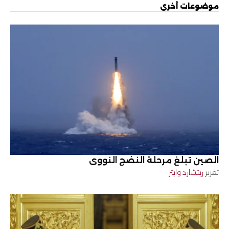
موضوعات أخرى
الصين تبلغ مرحلة النضج النووي
تقرير
ريتشارد وايتز