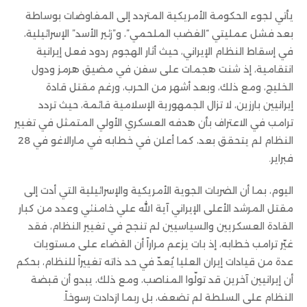
يأتي لجوء الحكومة الأمريكية المتردد إلى المفاوضات بوساطة
بعد فشل عمليتي “الغضب الملحمي”، و”زئير الأسد” الإسرائيلية،
في إسقاط النظام الإيراني، حيث أثار الهجوم ردود فعل إيرانية
انتقامية، إذ شنت هجمات على سفن في مضيق هرمز ودول
الخليج، ومع ذلك، وبعد أشهر من الحرب، ورغم مقتل قادة
إيرانيين بارزين، لا تزال الجمهورية الإسلامية قائمة، حيث تردد
ترامب في الاعتراف بأن هدفه العسكري الأولي المتمثل في تغيير
النظام لم يتحقق بعد، كما أعلن في خطابه في مارالاغو في 28
فبراير.
اليوم، بما أن الضربات الجوية الأمريكية والإسرائيلية التي أدت إلى
مقتل المرشد الأعلى الإيراني آية الله علي خامنئي وعدد من كبار
القادة العسكريين والسياسيين لم تنجح في تغيير النظام، فقد
غيّر ترامب خطابه، إذ بات يزعم مراراً أن القضاء على مستويات
عدة من قيادات إيران العليا يُعدّ في حد ذاته تغييراً للنظام، بحكم
أن إيرانيين آخرين قد تولّوا المناصب، ومع ذلك، يبدو أن قبضة
النظام على السلطة لم تضعف، بل ربما ازدادت رسوخاً.