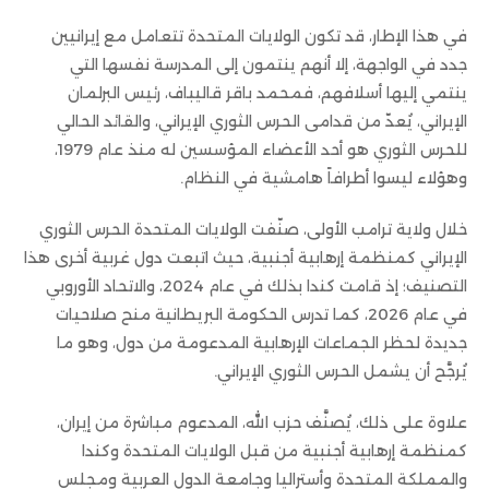
في هذا الإطار، قد تكون الولايات المتحدة تتعامل مع إيرانيين
جدد في الواجهة، إلا أنهم ينتمون إلى المدرسة نفسها التي
ينتمي إليها أسلافهم، فمحمد باقر قاليباف، رئيس البرلمان
الإيراني، يُعدّ من قدامى الحرس الثوري الإيراني، والقائد الحالي
للحرس الثوري هو أحد الأعضاء المؤسسين له منذ عام 1979،
وهؤلاء ليسوا أطرافاً هامشية في النظام.
خلال ولاية ترامب الأولى، صنّفت الولايات المتحدة الحرس الثوري
الإيراني كمنظمة إرهابية أجنبية، حيث اتبعت دول غربية أخرى هذا
التصنيف؛ إذ قامت كندا بذلك في عام 2024، والاتحاد الأوروبي
في عام 2026، كما تدرس الحكومة البريطانية منح صلاحيات
جديدة لحظر الجماعات الإرهابية المدعومة من دول، وهو ما
يُرجَّح أن يشمل الحرس الثوري الإيراني.
علاوة على ذلك، يُصنَّف حزب الله، المدعوم مباشرة من إيران،
كمنظمة إرهابية أجنبية من قبل الولايات المتحدة وكندا
والمملكة المتحدة وأستراليا وجامعة الدول العربية ومجلس