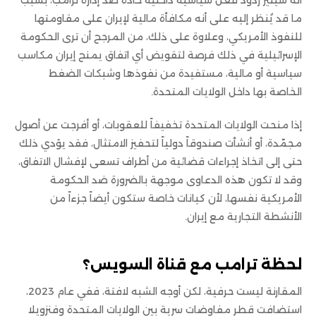
أنه سيثير ردود فعل سياسية داخلية حادة ضد إدارة ترامب، بسبب
ما قد يُنظر إليه على أنه مكافأة مالية لإيران على مقاومتها
للنفوذ الأمريكي، وعلاوة على ذلك، من المرجح أن ترى الحكومة
الإسرائيلية في ذلك فرصة لتقويض أي اتفاق يمنح إيران مكاسب
سياسية أو مالية، مستفيدة من نفوذها وشبكات الضغط
الخاصة بها داخل الولايات المتحدة.
إذا منحت الولايات المتحدة تخفيفاً للعقوبات، أو أفرجت عن أصول
مجمّدة، أو أنشأت صندوقاً دولياً لتحفيز الامتثال، فقد يؤدي ذلك
حتى إلى اتخاذ إجراءات قضائية من أطراف تسعى لإفشال الاتفاق،
وقد لا تكون هذه الدعاوى موجهة بالضرورة ضد الحكومة
الأمريكية نفسها، لأن كيانات خاصة ستكون أيضاً جزءاً من
الأنشطة التجارية مع إيران.
لحظة ترامب مع قناة السويس؟
المقارنة ليست حرفية، لكن أوجه الشبه لافتة، ففي عام 2023،
استضافت قطر مفاوضات سرية بين الولايات المتحدة وفنزويلا