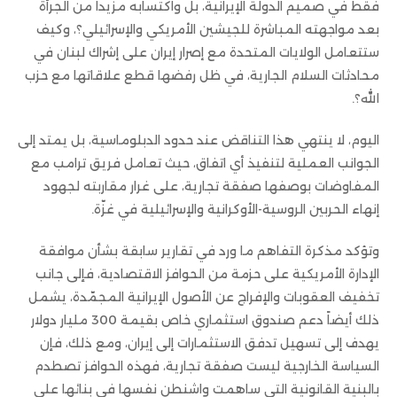
فقط في صميم الدولة الإيرانية، بل واكتسابه مزيداً من الجرأة
بعد مواجهته المباشرة للجيشين الأمريكي والإسرائيلي؟، وكيف
ستتعامل الولايات المتحدة مع إصرار إيران على إشراك لبنان في
محادثات السلام الجارية، في ظل رفضها قطع علاقاتها مع حزب
الله؟.
اليوم، لا ينتهي هذا التناقض عند حدود الدبلوماسية، بل يمتد إلى
الجوانب العملية لتنفيذ أي اتفاق، حيث تعامل فريق ترامب مع
المفاوضات بوصفها صفقة تجارية، على غرار مقاربته لجهود
إنهاء الحربين الروسية-الأوكرانية والإسرائيلية في غزّة.
وتؤكد مذكرة التفاهم ما ورد في تقارير سابقة بشأن موافقة
الإدارة الأمريكية على حزمة من الحوافز الاقتصادية، فإلى جانب
تخفيف العقوبات والإفراج عن الأصول الإيرانية المجمّدة، يشمل
ذلك أيضاً دعم صندوق استثماري خاص بقيمة 300 مليار دولار
يهدف إلى تسهيل تدفق الاستثمارات إلى إيران، ومع ذلك، فإن
السياسة الخارجية ليست صفقة تجارية، فهذه الحوافز تصطدم
بالبنية القانونية التي ساهمت واشنطن نفسها في بنائها على