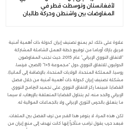
لأفغانستان وتوسطت قطر في
المفاوضات بين واشنطن وحركة طالبان
علاوة على ذلك، لم يمنع تصنيف إيران كدولة ذات أهمية أمنية
فريق باراك أوباما من توقيع خطة العمل الشاملة المشتركة
“الاتفاق النووي الإيراني” عام 2015، حيث تجنب المفاوضون
الدوليون للاتفاق النووي دول “مجموعة 5+1” (الصين، فرنسا،
روسيا، المملكة المتحدة، الولايات المتحدة، بالإضافة إلى ألمانيا)،
مشكلة تصنيف إيران كدولة ذات أهمية أمنية من خلال فصل
القضايا، فبينما ركز الاتفاق النووي على تجميد البرنامج النووي
الإيراني والحد منه، لم يتناول القضايا المتعلقة بالإرهاب، لا سيما
ما يتعلق بالحرس الثوري الإيراني ولا بالجماعات الموالية له.
لكن هذه المرة، لا يتوفر هذا القدر من ترف الفصل بين الملفات،
فبعد حرب يقول ترامب متأخراً إنها كانت تهدف إلى منع إيران من