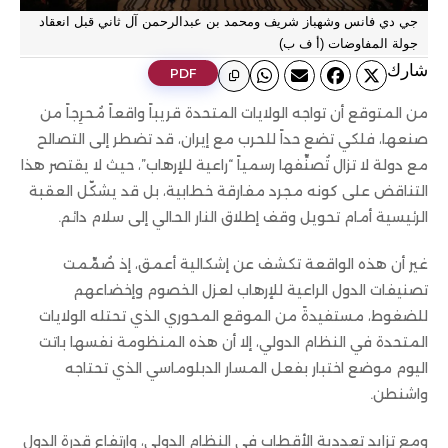
جي دي فانس وشهباز شريف ومحمد بن عبدالرحمن آل ثاني قبل انعقاد
جولة المفاوضات (أ ف ب)
ﺷﺎرك
PDF
من المتوقع أن تواجه الولايات المتحدة قريباً واقعاً مُحرِجاً من
صنعها، فلكي تضع حداً للحرب مع إيران، قد تضطر إلى التصالح
مع دولة لا تزال تُصنِّفها رسمياً “راعية للإرهاب”، حيث لا يقتصر هذا
التناقض على كونه مجرد مفارقة خطابية، بل قد يشكّل العقبة
الرئيسية أمام تحويل وقف إطلاق النار الحالي إلى سلام دائم.
غير أن هذه الواقعة تكشف عن إشكالية أعمق، إذ صُمِّمت
تصنيفات الدول الراعية للإرهاب لعزل الخصوم وإخضاعهم
للضغوط، مستفيدةً من الموقع المحوري الذي تحتله الولايات
المتحدة في النظام الدولي، إلا أن هذه المنظومة نفسها باتت
اليوم موضع اختبار بفعل المسار الدبلوماسي الذي تحتاجه
واشنطن.
ومع تزايد تعددية الأقطاب في النظام الدولي، وارتفاع قدرة الدول