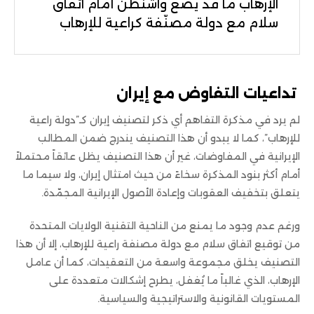
الإرهاب ما قد يضع واشنطن أمام اتفاق
سلام مع دولة مصنّفة كراعية للإرهاب
تداعيات التفاوض مع إيران
لم يرد في مذكرة التفاهم أي ذكر لتصنيف إيران كـ”دولة راعية
للإرهاب”، كما لا يبدو أن هذا التصنيف يندرج ضمن المطالب
الإيرانية في المفاوضات، غير أن هذا التصنيف يظل عائقاً محتملاً
أمام أكثر بنود المذكرة سخاءً من حيث امتثال إيران، ولا سيما ما
يتعلق بتخفيف العقوبات وإعادة الأصول الإيرانية المجمّدة.
ورغم عدم وجود ما يمنع من الناحية التقنية الولايات المتحدة
من توقيع اتفاق سلام مع دولة مصنفة راعية للإرهاب، إلا أن هذا
التصنيف يخلق مجموعة واسعة من التعقيدات، كما أن عامل
الإرهاب، الذي غالباً ما يُغفل، يطرح إشكالات متعددة على
المستويات القانونية والاستراتيجية والسياسية.