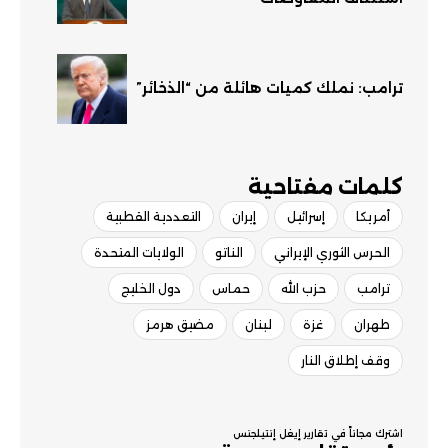
ترامب: نملك كميات هائلة من “الذخائر”
كلمات مفتاحية​
أمريكا
إسرائيل
إيران
التعددية القطبية
الحرس الثوري الإيراني
الناتو
الولايات المتحدة
ترامب
حزب الله
حماس
دول الخليج
طهران
غزة
لبنان
مضيق هرمز
وقف إطلاق النار
اشترك مجاناً في تقارير إيغل إنتيلجنس