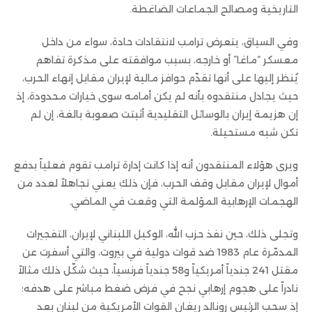
التاريخية ومصالح الجماعات الضاغطة.
وفي السياق، يتعرض ترامب لانتقادات حادة، سواء من داخل
معسكر “ماغا” أو خارجه، بسبب موافقته على مذكرة تفاهم
يُنظر إليها على أنها تقدّم حوافز مالية لإيران مقابل إنهاء الحرب،
حيث يجادل منتقدوه بأنه لم يكن أمامه سوى خيارات محدودة، إذ
إن هزيمة إيران بالوسائل التقليدية أثبتت صعوبة بالغة، إن لم
تكن شبه مستحيلة.
ويرى هؤلاء المنتقدون أنه إذا كانت إدارة ترامب تقوم فعلياً بدفع
أموال لإيران مقابل وقف الحرب، فإن ذلك يعني تجاهلاً لعدد من
الهجمات الإرهابية المؤلمة التي وقعت في الماضي.
وتجلى ذلك، حين نفذ حزب الله، الوكيل اللبناني لإيران، التفجيرات
المدمّرة عام 1983 ضد قوات دولية في بيروت، والتي أسفرت عن
مقتل 241 جندياً أمريكياً و58 جندياً فرنسياً، حيث شكّل ذلك مثالاً
نادراً على هجوم إرهابي نجح في فرض ضغط مباشر على هدفه؛
إذ سحب الرئيس رونالد ريغان القوات الأمريكية من لبنان بعد