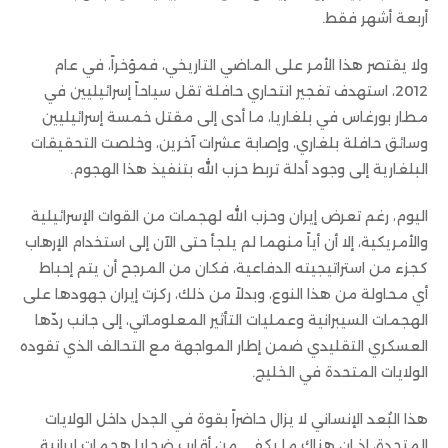
أربعة أشهر فقط.
ولا يقتصر هذا الأمر على الماضي التاريخي، فمؤخراً، في عام
2012، استهدف تفجير انتحاري حافلة تقل سياحاً إسرائيليين في
مطار بورغاس في بلغاريا، ما أدى إلى مقتل خمسة إسرائيليين
وسائق حافلة بلغاري، وإصابة عشرات آخرين، وخلصت التحقيقات
البلغارية إلى وجود أدلة تربط حزب الله بتنفيذ هذا الهجوم.
اليوم، رغم تعرض إيران وحزب الله لهجمات من القوات الإسرائيلية
والأمريكية، إلا أن أياً منهما لم يلجأ حتى الآن إلى استخدام الإرهاب
كجزء من استراتيجيته الدفاعية، فكان من المرجح أن يتم إحباط
أي محاولة من هذا النوع، وبدلاً من ذلك، ركزت إيران جهودها على
الهجمات السيبرانية وعمليات التأثير المعلوماتي، إلى جانب ردّها
العسكري التقليدي ضمن إطار المواجهة مع التحالف الذي تقوده
الولايات المتحدة في الخليج.
هذا البُعد الإنساني لا يزال حاضراً بقوة في الجدل داخل الولايات
المتحدة، إذ إن هناك ما يكفي من أقارب ضحايا هجمات إيرانية