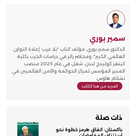
سمير بوري
الدكتور سمير بوري، مؤلف كتاب "بلا غرب: إعادة التوازن
العالمي الكبير"، ومحاضر زائر في دراسات الحرب بكلية
كينغز كوليدج لندن، شغل في عام 2025 منصب
المدير المؤسس لمركز الحوكمة والأمن العالميين في
تشاتام هاوس.
المزيد من هذا الكاتب
ذات صلة
باكستان: اتفاق هرمز خطوة نحو
استئناف المفاوضات