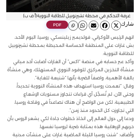
غرفة التحكم في محطة تشيرنوبيل للطاقة النووية(أ ف ب)
ﺷﺎرك
PDF
اتهم الرئيس الأوكراني، فولديمير زيلينسكي، روسيا، اليوم الأحد،
بش غارات على المنطقة الحساسة المحيطة بمحطة تشيرنوبيل
للطاقة النووية.
وأكد عبر حسابه في منصة “اكس” أن الغارات أصابت أحد مباني
منشأة التخزين المركزي للوقود النووي المستهلك، وهي منشأة
بالغة الأهمية، واصفاً الضربة بأنها “شنيعة للغاية”.
وقال: “تعمدت روسيا استهداف هذه المنشأة النووية تحديداً،
وحتى الآن، لم تُسجّل أي قراءات تتجاوز مستويات الإشعاع
الطبيعية، لكن من الواضح أن هناك تصاعداً في وقاحة روسيا،
التي تجاوزت كل الحدود منذ زمن”.
ودعا إلى دول العالم إلى اتخاذ خطوات جادة لكي يشعر الروس بأن
حربهم الإرهابية هذه بمثابة ضربة لروسيا نفسها.
وأضاف: “شنت روسيا الليلة الماضية غارات على منشآت مدنية