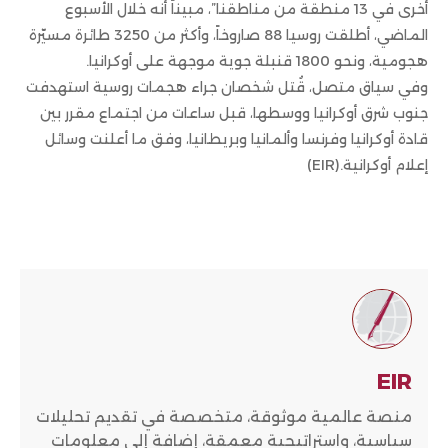
أخرى في 13 منطقة من مناطقنا”، مبيناً أنه خلال الأسبوع
الماضي، أطلقت روسيا 88 صاروخاً، وأكثر من 3250 طائرة مسيّرة
هجومية، ونحو 1800 قنبلة جوية موجهة على أوكرانيا.
وفي سياق متصل، قُتل شخصان جراء هجمات روسية استهدفت
جنوب شرق أوكرانيا ووسطها، قبل ساعات من اجتماع مقرر بين
قادة أوكرانيا وفرنسا وألمانيا وبريطانيا، وفق ما أعلنت وسائل
إعلام أوكرانية.(EIR)
EIR
منصة عالمية موثوقة، متخصصة في تقديم تحليلات
سياسية، واستراتيجية معمقة، إضافة إلى معلومات