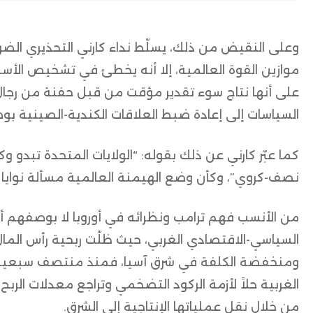
وعلى النقيض من ذلك، يسلّط نداء كارني التحذيري الضوء ع
موازين القوة العالمية، إلا أنه يخطئ في تشخيص الأسبا
على أنها نتاج سوء تقدير مؤقت من قبل حفنة من رجال ا
السياسات إلى إعادة ضبط العلاقات الكندية-الصينية بو
كما عبّر كارني عن ذلك بقوله: “الولايات المتحدة تبدو وك
نصف-كروي”، وكأن وضع الهيمنة العالمية مسألة نوايا فر
من الأنسب فهم ترامب ونظرائه في أوروبا لا بوصفهم أس
السياسي-الاقتصادي الغربي، حيث ظلّت ربحية رأس الم
ومنخفضة الكلفة في شرق آسيا، فمنذ منتصف سبعينيات ا
الغربية حلاً لأزمة الركود التضخمي وتراجع معدلات الربح
من خلال نقل عملياتها الإنتاجية إلى الشرق.