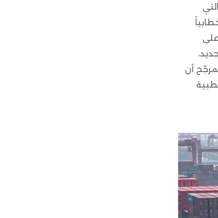
التي
ابياً
على
ديد،
رجّح أن
قطبية