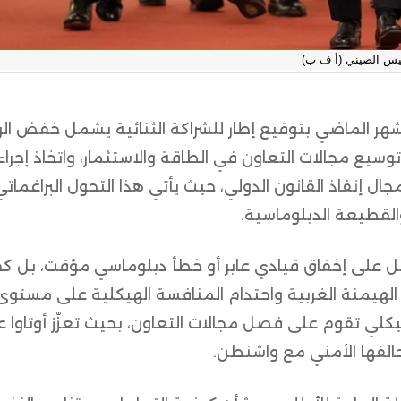
ئيس الصيني (أ ف ب)
ن الشهر الماضي بتوقيع إطار للشراكة الثنائية يشمل خفض ال
وتوسيع مجالات التعاون في الطاقة والاستثمار، واتخاذ إجراء
ال إنفاذ القانون الدولي، حيث يأتي هذا التحول البراغمات
القطيعة الدبلوماسية.
فعل على إخفاق قيادي عابر أو خطأ دبلوماسي مؤقت، بل ك
لهيمنة الغربية واحتدام المنافسة الهيكلية على مستوى
يكلي تقوم على فصل مجالات التعاون، بحيث تعزّز أوتاوا عل
حالفها الأمني مع واشنطن.