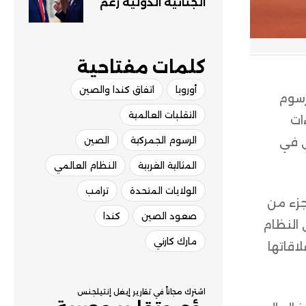
الجنائية الدولية رغم
الضغوط الأمريكية
كلمات مفتاحية​
أوروبا
اتفاق كندا والصين
رسوم
التقلبات العالمية
ات
الرسوم الجمركية
الصين
ي في
المثالية الغربية
النظام العالمي
الولايات المتحدة
ترامب
جزء من
صعود الصين
كندا
 النظام
مارك كارني
اقاتها
اشترك مجاناً في تقارير إيغل إنتيلجنس