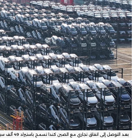
بعد التوصل إلى اتفاق تجاري مع الصين كندا تسمح باستيراد 49 ألف سيارة كهربائية صينية (أ ف ب)