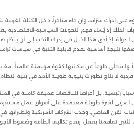
لى إدراك متزايد، وإن جاء متأخراً، داخل الكتلة الغربية لت
ب، لذلك إذ يُساء فهم التحولات السياسية-الاقتصادية بع
لدولة، إذ أدى هذا الخلل في إدراك النخب إلى أن ينظر ص
صفها نتيجة أساسية لعدم قابلية التنبؤ في سياسات ترامب
أنها تتخلّى طوعاً عن مكانتها كقوة مهيمنة عالمياً” مقابل
دية لا نتاج تطورات بنيوية طويلة الأمد في بنية النظام 
باباً رئيسية، بل أعراضاً لتناقضات عميقة كامنة في المش
ال الغربي لفترة طويلة معتمدة على أسواق عمل مستقرة
لقرن الماضي، وجدت الشركات الأمريكية ونظيراتها في أ
، اللتين تفاقمتا بفعل ارتفاع تكاليف الطاقة وضغوط الأجور 