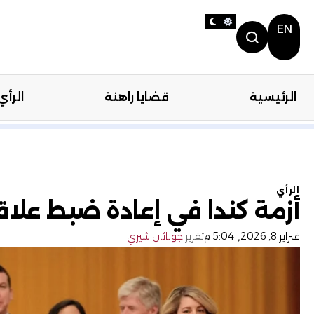
EN
الرئيسية
قضايا راهنة
الرأي
الرئيسية
قضايا را
الرأي
أزمة كندا في إعادة ضبط علاق
,
فبراير 8, 2026
5:04 م
تقرير
جوناثان شيري