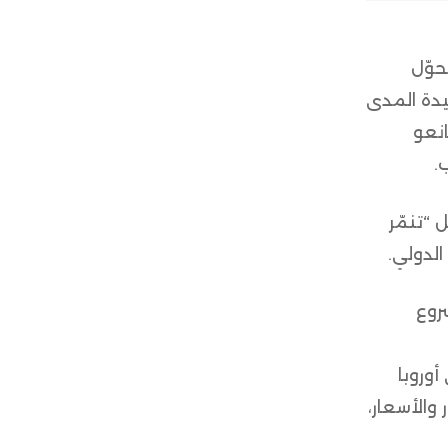
حوّل
يدة المدى
انعو
.
 “تنمّر
الدولي.
روع
وروبا
والأسعار،