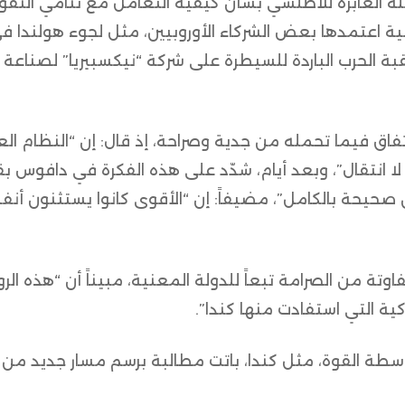
كتلة العابرة للأطلسي بشأن كيفية التعامل مع تنامي النفو
ة اعتمدها بعض الشركاء الأوروبيين، مثل لجوء هولندا ف
ة الحرب الباردة للسيطرة على شركة “نيكسبيريا” لصناعة 
فاق فيما تحمله من جدية وصراحة، إذ قال: إن “النظام ال
 انتقال”، وبعد أيام، شدّد على هذه الفكرة في دافوس بقول
كن صحيحة بالكامل”، مضيفاً: إن “الأقوى كانوا يستثنون أ
اوتة من الصرامة تبعاً للدولة المعنية، مبيناً أن “هذه الرو
ية التي استفادت منها كندا”.
توسطة القوة، مثل كندا، باتت مطالبة برسم مسار جديد من 