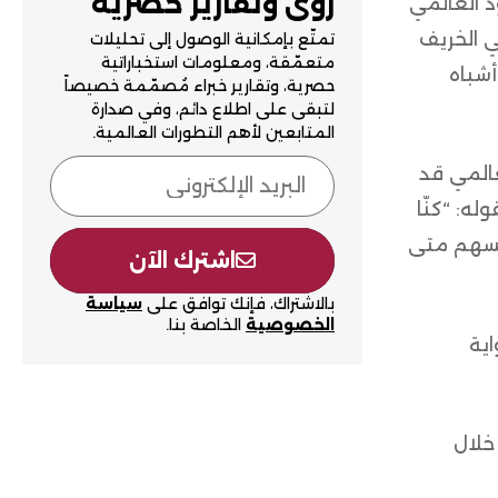
رؤى وتقارير حصرية
ذ العالمي
ي الخريف
تمتّع بإمكانية الوصول إلى تحليلات
متعمّقة، ومعلومات استخباراتية
أشباه
حصرية، وتقارير خبراء مُصمّمة خصيصاً
لتبقى على اطلاع دائم، وفي صدارة
المتابعين لأهم التطورات العالمية.
عالمي قد
ه: “كنّا
نفسهم متى
اشترك الآن
بالاشتراك، فإنك توافق على
سياسة
الخصوصية
الخاصة بنا.
اية
خلال