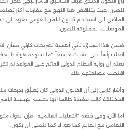
يبرز التحوّل الكندي غياب التنسيق الاستراتيجي داخل ال
للصين، حيث يتناقض هذا النهج مع مقاربات أكثر تصادمي
الماضي إلى استخدام قانون للأمن القومي يعود إلى حقب
الموصلات، المملوكة للصين.
ضمن هذا السياق، تأتي أهمية تصريحات كارني بشأن الات
انقلب رأساً على عقب”، مضيفاً: “ما نشهده هو قطيعة لا
نعلم أن رواية النظام الدولي القائم على القواعد لم ت
اقتضت مصلحتهم ذلك”.
وأشار كارني إلى أن القانون الدولي كان يُطبَّق بدرجات متف
المختلَقة كانت مفيدة طالما أنها دعمت الهيمنة الأميرك
أما الآن، وفي خضم “التقلبات العالمية”، فإن الدول م
التعامل مع العالم كما هو، لا كما نتمنى أن يكون.