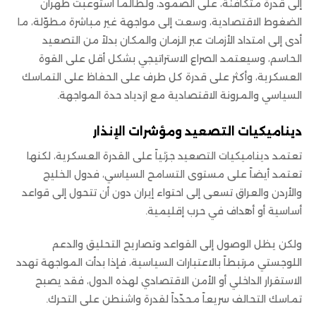
إلى قدرة متكافئة، على الصمود، ولطالما استوعبت طهران
الضغوط الاقتصادية، وسعت إلى مواجهة غير مباشرة مطوّلة، ما
أدى إلى امتداد الأزمات عبر الزمان والمكان بدلاً من التصعيد
الحاسم، وسيعتمد الصراع الاستراتيجي بشكل أقل على القوة
العسكرية، وأكثر على قدرة كل طرف على الحفاظ على التماسك
السياسي والمرونة الاقتصادية مع ازدياد حدة المواجهة.
ديناميكيات التصعيد ومؤشرات الإنذار
تعتمد ديناميكيات التصعيد جزئياً على القدرة العسكرية، لكنها
تعتمد أيضاً على مستوى التسامح السياسي، فدول الخليج
والأردن والعراق تسعى إلى احتواء إيران دون أن تتحول إلى قواعد
أساسية أو أهداف في حرب إقليمية.
ولكن يظل الوصول إلى القواعد وتصاريح التحليق والدعم
اللوجستي مرتبطاً بالاعتبارات السياسية، فإذا بدأت المواجهة تهدد
الاستقرار الداخلي أو الأمن الاقتصادي لهذه الدول، فقد يصبح
تماسك التحالف سريعاً محدّداً لقدرة واشنطن على التحرك.