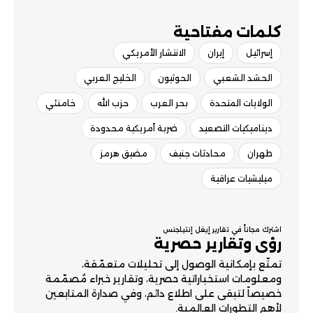
كلمات مفتاحية​
إسرائيل
إيران
الانتشار الأمريكي
الحشد الشعبي
الحوثيون
الخليج العربي
الولايات المتحدة
بحر العرب
حزب الله
خامنئي
ديناميكيات التصعيد
ضربة أمريكية محدودة
طهران
محادثات جنيف
مضيق هرمز
ميليشيات عراقية
اشترك مجاناً في تقارير إيغل إنتيلجنس
رؤى وتقارير حصرية
تمتّع بإمكانية الوصول إلى تحليلات متعمّقة،
ومعلومات استخباراتية حصرية، وتقارير خبراء مُصمّمة
خصيصاً لتبقى على اطلاع دائم، وفي صدارة المتابعين
لأهم التطورات العالمية.