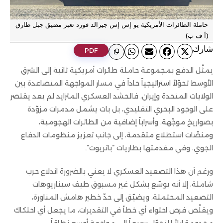
حاملة الطائرات الأمريكية يو إس إس جيرالد فورد تعبر مضيق جبل طارق
(أ ف ب)
ﺷﺎرك
PDF
يمثّل الدفع بمجموعة حاملة طائرات أمريكية ثانية إلى الشرق
الأوسط تحوّلاً استراتيجياً حاداً في مسار المواجهة المتصاعدة بين
الولايات المتحدة وإيران، فالحشد العسكري المتزايد لم يعد يقتصر
على الوجود البحري التقليدي، بل بات يشمل مدمرات مزوّدة
بصواريخ موجّهة، وأسراباً إضافية من الطائرات الهجومية،
ومنصّات استطلاع متقدمة، إلى جانب تعزيز منظومات الدفاع
الجوي، وفي مقدمتها بطاريات “باتريوت”.
ورغم أن هذا التصعيد العسكري لا يعني بالضرورة اندلاع حرب
شاملة، إلا أنه يوسّع بشكل غير مسبوق طيف سيناريوهات
التصعيد المحتملة، ويضيّق إلى حدّ خطير هامش المناورة،
ويقلّص فرص احتواء أي خطأ في التقديرات، ما يجعل أي احتكاك