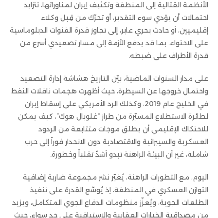
الأنظمة القتالية إلى المنطقة وتكثيف إيران لمناوراتها، تتزايد
احتمالات أن يؤدي سوء التقدير، أو تحرّك من قِبل وكلاء
إقليميين، أو حادث بحري عابر، إلى تجاوز قدرة القنوات الدبلوماسية
على الاحتواء، بما قد يدفع الأزمة إلى مسار تصعيدي أسرع من
قدرة الأطراف على ضبطه.
على مدار السنوات الماضية، بيّن التاريخ هشاشة إدارة التصعيد
واحتمال خروجها عن السيطرة، حيث أظهرت هجمات ناقلات النفط
في الخليج عام 2019، وكذلك الرد الأمريكي على إسقاط إيران
لطائرة الاستطلاع المسيّرة من طراز “غلوبال هوك”، كيف يمكن
للاحتكاك الإقليمي أن يطلق موجات متتابعة من الردود
العسكرية والسيبرانية والاقتصادية دون الانحدار فوراً إلى حرب
شاملة، غير أن البيئة الراهنة تبدو أشدّ تقلباً وخطورة.
اليوم، مع التطورات الراهنة، يُغيّر نشر مجموعة ضاربة إضافية
التوازن العسكري في المنطقة، إذ يُوسّع القدرة على تنفيذ
الطلعات الجوية، ويُعزّز منظومات الدفاع الجوي المتكامل، ويزيد
من مصداقية الخيارات العقابية والاستباقية على حد سواء، حيث