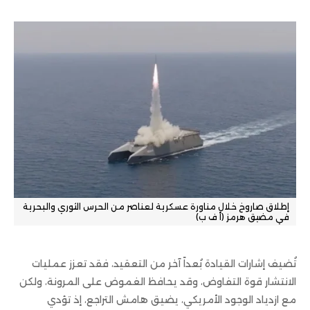
إطلاق صاروخ خلال مناورة عسكرية لعناصر من الحرس الثوري والبحرية
في مضيق هرمز (أ ف ب)
تُضيف إشارات القيادة بُعداً آخر من التعقيد، فقد تعزز عمليات
الانتشار قوة التفاوض، وقد يحافظ الغموض على المرونة، ولكن
مع ازدياد الوجود الأمريكي، يضيق هامش التراجع، إذ تؤدي