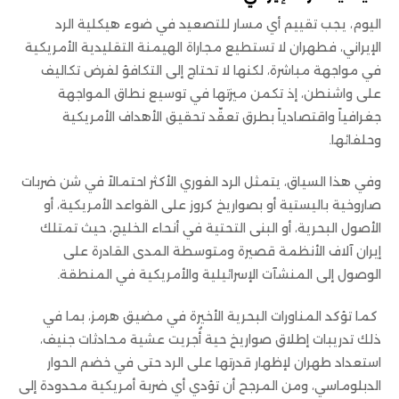
اليوم، يجب تقييم أي مسار للتصعيد في ضوء هيكلية الرد
الإيراني، فطهران لا تستطيع مجاراة الهيمنة التقليدية الأمريكية
في مواجهة مباشرة، لكنها لا تحتاج إلى التكافؤ لفرض تكاليف
على واشنطن، إذ تكمن ميزتها في توسيع نطاق المواجهة
جغرافياً واقتصادياً بطرق تعقّد تحقيق الأهداف الأمريكية
وحلفائها.
وفي هذا السياق، يتمثل الرد الفوري الأكثر احتمالاً في شن ضربات
صاروخية باليستية أو بصواريخ كروز على القواعد الأمريكية، أو
الأصول البحرية، أو البنى التحتية في أنحاء الخليج، حيث تمتلك
إيران آلاف الأنظمة قصيرة ومتوسطة المدى القادرة على
الوصول إلى المنشآت الإسرائيلية والأمريكية في المنطقة.
كما تؤكد المناورات البحرية الأخيرة في مضيق هرمز، بما في
ذلك تدريبات إطلاق صواريخ حية أُجريت عشية محادثات جنيف،
استعداد طهران لإظهار قدرتها على الرد حتى في خضم الحوار
الدبلوماسي، ومن المرجح أن تؤدي أي ضربة أمريكية محدودة إلى