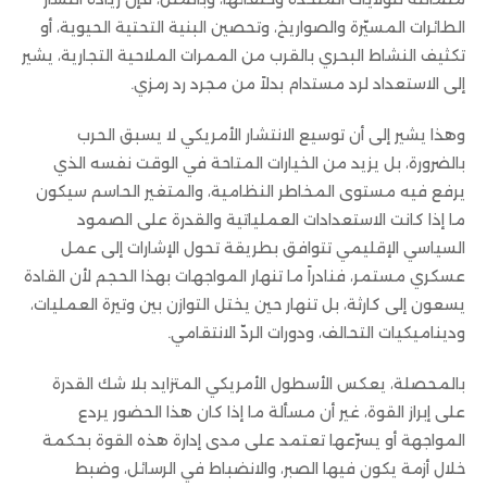
الطائرات المسيّرة والصواريخ، وتحصين البنية التحتية الحيوية، أو
تكثيف النشاط البحري بالقرب من الممرات الملاحية التجارية، يشير
إلى الاستعداد لرد مستدام بدلاً من مجرد رد رمزي.
وهذا يشير إلى أن توسيع الانتشار الأمريكي لا يسبق الحرب
بالضرورة، بل يزيد من الخيارات المتاحة في الوقت نفسه الذي
يرفع فيه مستوى المخاطر النظامية، والمتغير الحاسم سيكون
ما إذا كانت الاستعدادات العملياتية والقدرة على الصمود
السياسي الإقليمي تتوافق بطريقة تحول الإشارات إلى عمل
عسكري مستمر، فنادراً ما تنهار المواجهات بهذا الحجم لأن القادة
يسعون إلى كارثة، بل تنهار حين يختل التوازن بين وتيرة العمليات،
وديناميكيات التحالف، ودورات الردّ الانتقامي.
بالمحصلة، يعكس الأسطول الأمريكي المتزايد بلا شك القدرة
على إبراز القوة، غير أن مسألة ما إذا كان هذا الحضور يردع
المواجهة أو يسرّعها تعتمد على مدى إدارة هذه القوة بحكمة
خلال أزمة يكون فيها الصبر، والانضباط في الرسائل، وضبط