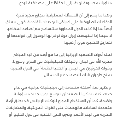
مناورات محسوبة تهدف إلى الحفاظ على مصداقية الردع.
وهذا ما يشير إلى أن المسألة العملياتية تتجاوز مجرد قدرة
الدفاعات الصاروخية على اعتراض التهديدات القادمة، فهي تتعلق
أيضاً بما إذا كانت الدول المجاورة ستتسامح مع تصاعد المخاطر،
لا سيما إذا استهدفت إيران دولاً توفر لها الوصول إلى قواعدها أو
تصاريح التحليق فوق أراضيها.
تمتد أدوات التصعيد الإيرانية إلى ما هو أبعد من الرد المباشر،
فحزب الله في لبنان، وشبكات الميليشيات في العراق وسوريا،
وقوات الحوثيين في اليمن، و”الخلايا النائمة” في الدول الغربية،
تمنح طهران آليات للتصعيد غير المتماثل.
ويظهر نقل أسلحة متقدمة إلى ميليشيات عراقية في عام
2025 كيف يمكن للتصعيد أن يتوسع دون تحديد مسؤولية
واضحة، كما أن الاستخدام الموزع للوكلاء الإيرانيين قد يخلق أزمة
متعددة الساحات، فالهجمات على القوات الأمريكية، والمضايقات
البحرية في البحر الأحمر، وضرب البنى التحتية في دول الخليج، أو