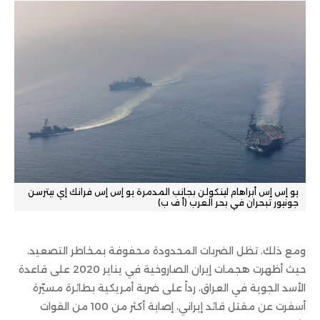
يو إس إس أبراهام لينكولن بجانب المدمرة يو إس إس فرانك إي بيترسن
جونيور تبحران في بحر العرب (أ ف ب)
ومع ذلك، تظل الضربات المحدودة محفوفة بمخاطر التصعيد،
حيث أظهرت هجمات إيران الصاروخية في يناير 2020 على قاعدة
الأسد الجوية في العراق، رداً على ضربة أمريكية بطائرة مسيّرة
أسفرت عن مقتل قائد إيراني، إصابة أكثر من 100 من القوات