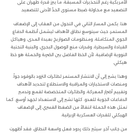
الأمريكية رغم التحذيرات المسبقة، ما يبرز قدرة طهران على
التصعيد مع محاولة ضبط مستوى الحدّ الأدنى للتصعيد.
هنا، يكمن المسار الثاني في التحول من العقاب إلى الإضعاف
المستمر، حيث سيتوسع نطاق الأهداف ليشمل أنظمة الدفاع
الجوي المتكاملة، ومنظومات الصواريخ بعيدة المدى، وهياكل
القيادة والسيطرة، وقدرات منع الوصول البحري، والبنية التحتية
النووية الإضافية، لأن الخط الفاصل بين الضربة والحملة هو خط
هيكلي.
وهذا يشير إلى أن الانتشار المستمر لطائرات التزود بالوقود جواً،
ومنصات الاستخبارات والمراقبة والاستطلاع لتحديد الأهداف
وتقييم أضرار المعركة، والطائرات المتخصصة لقمع وتدمير
الدفاعات الجوية للعدو، كلها تشير إلى الاستعداد لجهد أوسع، كما
تمثل هذه الحملة انتقالاً من الضغط القسري إلى الإضعاف
الهيكلي للقدرات العسكرية الإيرانية.
من جانب آخر، سيثير ذلك ردود فعل واسعة النطاق، فقد أظهرت