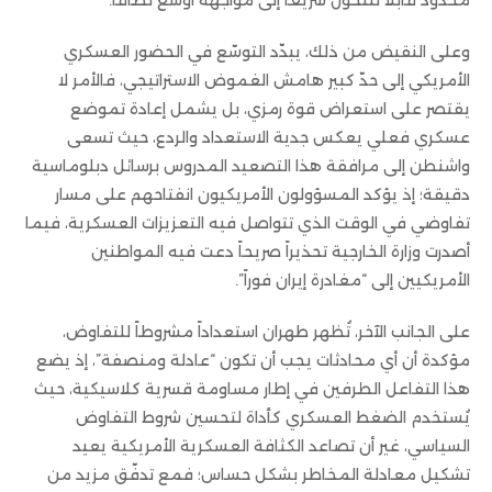
محدود قابلاً للتحوّل سريعاً إلى مواجهة أوسع نطاقاً.
وعلى النقيض من ذلك، يبدّد التوسّع في الحضور العسكري
الأمريكي إلى حدّ كبير هامش الغموض الاستراتيجي، فالأمر لا
يقتصر على استعراض قوة رمزي، بل يشمل إعادة تموضع
عسكري فعلي يعكس جدية الاستعداد والردع، حيث تسعى
واشنطن إلى مرافقة هذا التصعيد المدروس برسائل دبلوماسية
دقيقة؛ إذ يؤكد المسؤولون الأمريكيون انفتاحهم على مسار
تفاوضي في الوقت الذي تتواصل فيه التعزيزات العسكرية، فيما
أصدرت وزارة الخارجية تحذيراً صريحاً دعت فيه المواطنين
الأمريكيين إلى “مغادرة إيران فوراً”.
على الجانب الآخر، تُظهر طهران استعداداً مشروطاً للتفاوض،
مؤكدة أن أي محادثات يجب أن تكون “عادلة ومنصفة”، إذ يضع
هذا التفاعل الطرفين في إطار مساومة قسرية كلاسيكية، حيث
يُستخدم الضغط العسكري كأداة لتحسين شروط التفاوض
السياسي، غير أن تصاعد الكثافة العسكرية الأمريكية يعيد
تشكيل معادلة المخاطر بشكل حساس؛ فمع تدفّق مزيد من