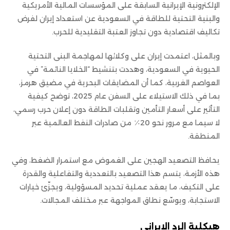
الإلكترونية الإيرانية السابقة على المؤسسات المالية الأمريكية
والبنية التحتية للطاقة في السعودية عن استعداد إيران لفرض
تكاليف اقتصادية دون تجاوز العتبة التقليدية للحرب.
وبالمثل، اعتمدت إيران على وكلائها لمهاجمة البنى التحتية
الحيوية في السعودية، وهددت بتنشيط “الخلايا النائمة” في
العواصم الغربية، كما أن المضايقات البحرية في مضيق هرمز،
بما في ذلك الاستيلاء على السفن عام 2025، توضح كيفية
التأثير على أسعار التأمين وتقلبات الطاقة دون إعلان حرب رسمي،
لا سيما مع مرور نحو 20٪ من صادرات النفط العالمية عبر
المنطقة.
يحافظ التصعيد الهجين على الغموض مع استمرار الضغط، وفي
هذه الأزمة، يتسم هذا التصعيد بالتعددية والتفاعلية والقدرة
على التكيف، ما يعقد عملية تحديد المسؤولية، ويجزّئ خيارات
الاستجابة، ويوسّع نطاق المواجهة عبر مختلف المجالات.
هيكلية الرد الإيراني