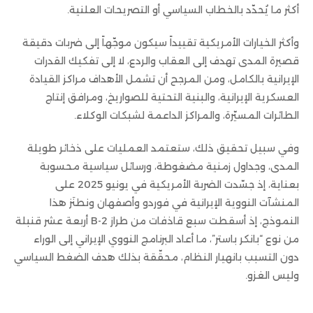
أكثر ما يُحدّد بالخطاب السياسي أو التصريحات العلنية.
وأكثر الخيارات الأمريكية تقييداً سيكون موجّهاً إلى ضربات دقيقة
قصيرة المدى تهدف إلى العقاب والردع، لا إلى تفكيك القدرات
الإيرانية بالكامل، ومن المرجح أن تشمل الأهداف مراكز القيادة
العسكرية الإيرانية، والبنية التحتية للصواريخ، ومرافق إنتاج
الطائرات المسيّرة، والمراكز الداعمة لشبكات الوكلاء.
وفي سبيل تحقيق ذلك، ستعتمد العمليات على ذخائر طويلة
المدى، وجداول زمنية مضغوطة، ورسائل سياسية محسوبة
بعناية، إذ جسّدت الضربة الأمريكية في يونيو 2025 على
المنشآت النووية الإيرانية في فوردو وأصفهان ونطنَز هذا
النموذج، إذ أسقطت سبع قاذفات من طراز B-2 أربعة عشر قنبلة
من نوع “بانكر باستر”، ما أعاد البرنامج النووي الإيراني إلى الوراء
دون التسبب بانهيار النظام، محقّقة بذلك هدف الضغط السياسي
وليس الغزو.