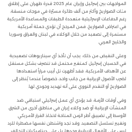
المواجهات بين إسرائيل وإيران عام 2025 قدرة طهران على إطلاق
مئات الصواريخ وأكثر من ألف طائرة مسيّرة في موجات منسقة،
رغم الدفاعات الإسرائيلية متعددة الطبقات والمساعدة الأمريكية
في اعتراض الصواريخ، فمن المرجح أن تؤدي حملة أمريكية
مستمرة إلى تصعيد من خلال الوكلاء في لبنان والعراق وسوريا
والخليج العربي.
وعلى النقيض من ذلك، يجب أن تأخذ أي سيناريوهات تصعيدية
في الحسبان إسرائيل كمتغير محتمل قد تتصرف بشكل مستقل
عن الأهداف الأمريكية، فقد أظهرت تل أبيب مراراً استعدادها
لضرب الأصول الإيرانية من جانب واحد، خصوصاً عندما يُنظر إلى
الصواريخ أو التقدم النووي على أنه تهديد وجودي لها.
وفي أوقات الأزمة، قد يؤدي أي عمل إسرائيلي استباقي ضد
المنشآت الإيرانية أو ضد وكلاء إيران في مناطق أخرى من الشرق
الأوسط إلى تضييق أطر الزمن المتاحة لاتخاذ القرار الأمريكي
وتغيير تسلسل التصعيد، وقد تجد واشنطن نفسها مضطرة للرد
ليس على الأفعال الإيرانية وحدها، بل على ديناميكيات التحالف