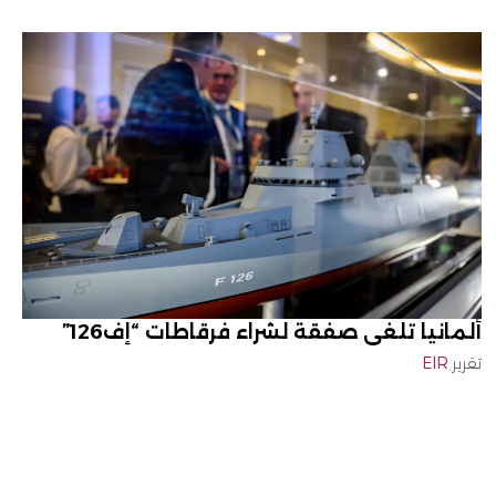
ألمانيا تلغي صفقة لشراء فرقاطات “إف126”
تقرير
EIR