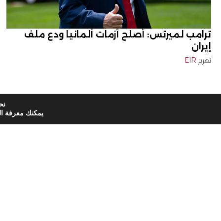
ترامب لميرتس: أصلح أزمات ألمانيا ودع ملف
إيران
تقرير
EIR
نح
يمكنك معرفة ال
اشترك الآن