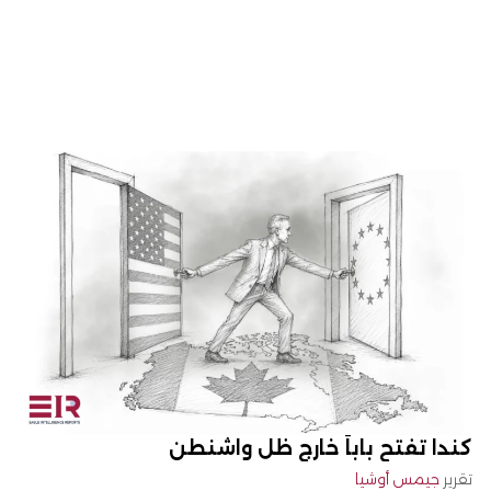
كندا تفتح باباً خارج ظلّ واشنطن
تقرير
جيمس أوشيا