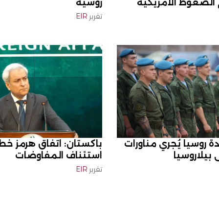
 الضغوط الأمريكية
روسية
تقرير
EIR
ة روسيا يُجري مناورات
باكستان: اتفاق هرمز خط
بيلاروسيا
استئناف المفاوضات
تقرير
EIR