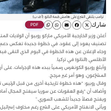
ترامب يلتقي الشرع على هامش قمة الناتو. (أ ف ب)
ﺷﺎرك
PDF
أعلن وزير الخارجية الأمريكي ماركو روبيو أن الولايات الم
تصنيف يعود إلى عقود، في خطوة جديدة تعكس دعم واشن
وجاء الإعلان عن هذه الخطوة في اليوم الذي التقى في
الأطلسي (الناتو) في تركيا.
المشرّعون، وهو أمر غير مرجح.
وقال روبيو: “هذه خطوة تاريخية أخرى من قبل الرئيس
وأضاف أن “رفع العقوبات عن سوريا سيفتح المجال أمام الت
ويفتح فصلاً جديداً للشعب السوري.”
ويأتي الانفتاح الأمريكي على الشرع رغم مخاوف إسرائيل 