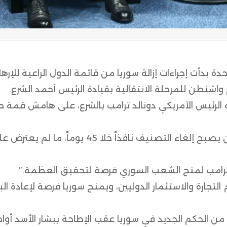
تحدة بدأت إجراءات إزالة سوريا من قائمة الدول الراعية للإره
طن للمرحلة الانتقالية بقيادة الرئيس أحمد الشرع.
ه الرئيس الأمريكي دونالد ترامب بالشرع، على هامش قمة
وأبلغ روبيو الكونغرس رسمياً ببدء هذه الإجراءات، على أن يصبح إلغاء التصنيف نافذاً خلا 45 يوماً، ما ل
 ترامب لمنح الشعب السوري فرصة لتحقيق العظمة.”
جارة والاستثمار الدوليين، ويمنح سوريا فرصة لإعادة البن
من الحكم الجديد في سوريا عقب الإطاحة ببشار الأسد أواخ