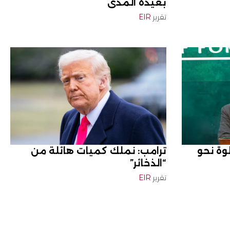
بعيدة المدى
تقرير
EIR
وة نحو
ترامب: نملك كميات هائلة من
“الذخائر”
تقرير
EIR