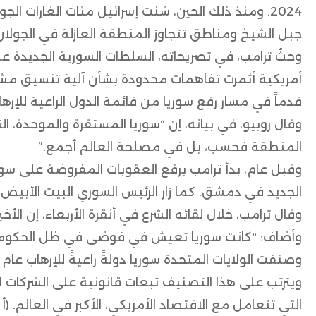
2024. ومنذ ذلك الحين، شنت إسرائيل مئات الغارات ال
جبل الشيخ ومناطق تتجاوز المنطقة العازلة في الجولان
وحثّ ترامب، في تصريحاته، السلطات السورية الجديدة ع
أمريكية أثمرت تفاهمات محدودة بشأن آلية تنسيق مشت
قدماً في مسار رفع سوريا من قائمة الدول الراعية للإرها
وقال روبيو، في بيانه، إن “سوريا المستقرة والموحدة
المنطقة فحسب، بل في مصلحة العالم أجمع.”
وقبل عام، بدأ ترامب برفع العقوبات المفروضة على سوري
الجديد في دمشق. كما زار الرئيس السوري البيت الأبيض في ن
وقال ترامب، خلال لقائه الشرع في أنقرة الأربعاء، إن ال
وأضاف: “كانت سوريا تعيش في فوضى في ظل الحكومة 
وصنفت الولايات المتحدة سوريا دولةً راعيةً للإرهاب عام 1979، في عهد الرئيس الراحل حافظ الأسد.
ويترتب على هذا التصنيف تبعات قانونية على الشركات الر
التي تتعامل مع الاقتصاد الأمريكي، الأكبر في العالم. (أ