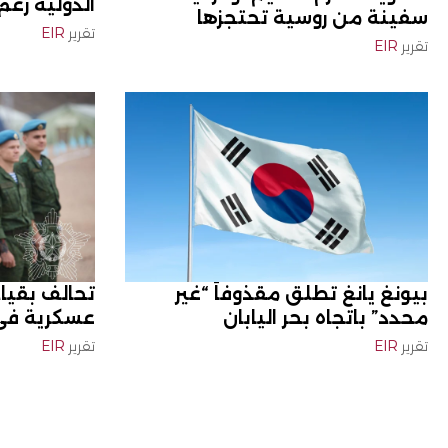
الدولية رغم
سفينة من روسية تحتجزها
تقرير
EIR
تقرير
EIR
بيونغ يانغ تطلق مقذوفاً “غير
تحالف بقياد
محدد” باتجاه بحر اليابان
عسكرية في 
تقرير
EIR
تقرير
EIR