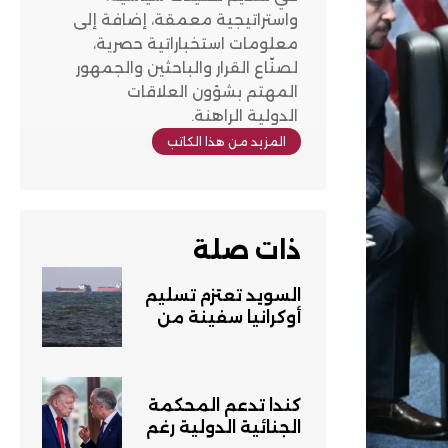
واستراتيجية معمقة، إضافة إلى
معلومات استخباراتية حصرية،
لصنّاع القرار والباحثين والجمهور
المهتم بشؤون العلاقات
الدولية الراهنة.
المزيد من هذا الكاتب
ذات صلة
السويد تعتزم تسليم
أوكرانيا سفينة من
روسية تحتجزها
كندا تدعم المحكمة
الجنائية الدولية رغم