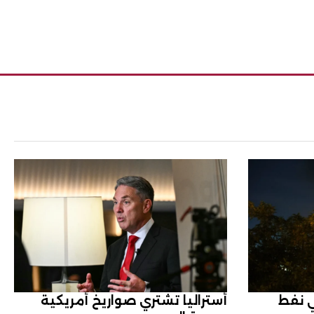
 نفط
أستراليا تشتري صواريخ أمريكية