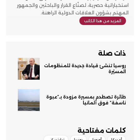
استخباراتية حصرية، لصنّاع القرار والباحثين والجمهور
المهتم بشؤون العلاقات الدولية الراهنة.
المزيد من هذا الكاتب
ذات صلة
روسيا تنشئ قيادة جديدة للمنظومات
المسيّرة
طائرة تصطدم بمسيرة مزودة بـ”عبوة
ناسفة” فوق ألمانيا
كلمات مفتاحية​
أمريكا
أوروبا
روسيا
زيلينسكي