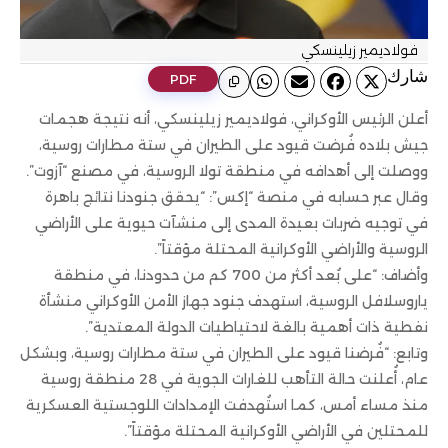
فولاديمير زيلينسكي
ﺷﺎرك
PDF
أعلن الرئيس الأوكراني، فولاديمير زيلينسكي، أنه نتيجة هجمات
جيش بلاده فُرضت قيود على الطيران في ستة مطارات روسية،
ووصلت إلى أهدافه في منطقة تولا الروسية، في مصنع “آزوت”.
وقال عبر حسابه في منصة “إكس”: “يحقق جنودنا نتائج باهرة
في توجيه ضربات بعيدة المدى إلى منشآت حيوية على الأراضي
الروسية والأراضي الأوكرانية المحتلة مؤقتاً”.
وأضاف: “على بُعد أكثر من 700 كم من حدودنا، في منطقة
ياروسلافل الروسية، استهدف جنود جهاز الأمن الأوكراني منشأة
نفطية ذات أهمية بالغة لاحتياطيات الدولة المعتدية”.
وتابع: “فُرضنا قيود على الطيران في ستة مطارات روسية، وبشكل
عام، أُعلنت حالة التأهب للغارات الجوية في 28 منطقة روسية
منذ مساء أمس، كما استُهدفت الإمدادات اللوجستية العسكرية
للمحتلين في الأراضي الأوكرانية المحتلة مؤقتاً”.