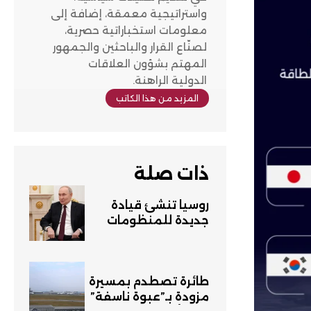
واستراتيجية معمقة، إضافة إلى
معلومات استخباراتية حصرية،
لصنّاع القرار والباحثين والجمهور
المهتم بشؤون العلاقات
الدولية الراهنة.
المزيد من هذا الكاتب
ذات صلة
روسيا تنشئ قيادة
جديدة للمنظومات
المسيّرة
طائرة تصطدم بمسيرة
مزودة بـ”عبوة ناسفة”