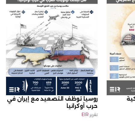
كية
روسيا توظّف التصعيد مع إيران في
حرب أوكرانيا
تقرير
EIR