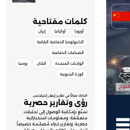
فوق ألمانيا
كلمات مفتاحية​
أوروبا
أوكرانيا
إيران
التكنولوجيا الدفاعية اليابانية
الصناعات الدفاعية
الولايات المتحدة
اليابان
روسيا
كوريا الجنوبية
اشترك مجاناً في تقارير إيغل إنتيلجنس
رؤى وتقارير حصرية
تمتّع بإمكانية الوصول إلى تحليلات
متعمّقة، ومعلومات استخباراتية
حصرية، وتقارير خبراء مُصمّمة خصيصاً