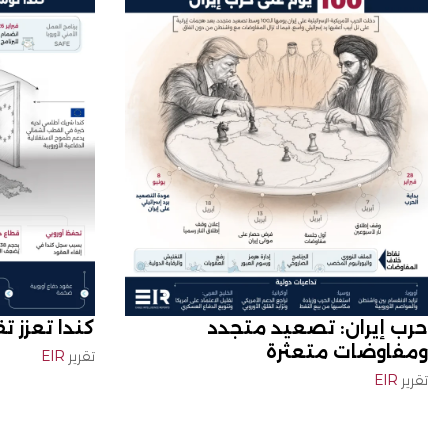
حرب إيران: تصعيد متجدد
كندا تعزز تق
ومفاوضات متعثرة
تقرير
EIR
تقرير
EIR