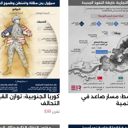
سط: مسار صاعد في
كوريا الجنوبية: توازن الق
لمية
التحالف
تقرير
EIR