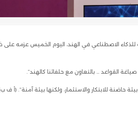
ة للذكاء الاصطناعي في الهند، اليوم الخميس عزمه على 
غة القواعد … بالتعاون مع حلفائنا كالهند”.
ة حاضنة للابتكار والاستثمار، ولكنها بيئة آمنة”. (أ ف ب)