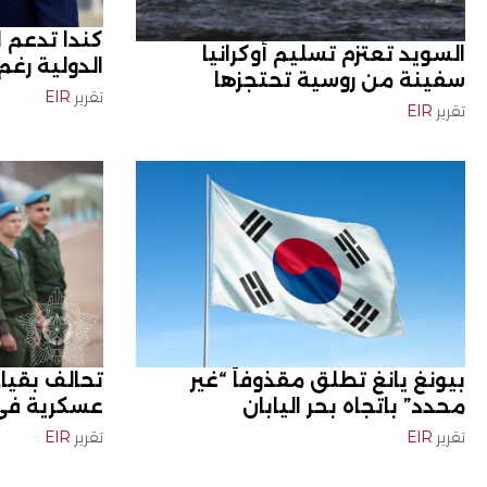
كندا تدعم 
السويد تعتزم تسليم أوكرانيا
الدولية رغم
سفينة من روسية تحتجزها
تقرير
EIR
تقرير
EIR
بيونغ يانغ تطلق مقذوفاً “غير
تحالف بقياد
محدد” باتجاه بحر اليابان
عسكرية في 
تقرير
EIR
تقرير
EIR