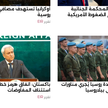
المحكمة الجنائية
أوكرانيا تستهدف مصافي
 الضغوط الأمريكية
روسية
تقرير
EIR
ة روسيا يُجري مناورات
باكستان: اتفاق هرمز خط
بيلاروسيا
استئناف المفاوضات
تقرير
EIR