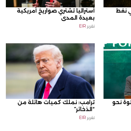
 نفط
أستراليا تشتري صواريخ أمريكية
بعيدة المدى
تقرير
EIR
وة نحو
ترامب: نملك كميات هائلة من
“الذخائر”
تقرير
EIR