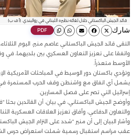
قائد الجيش الباكستاني خلال لقائه نظيره اللبناني في روالبندي. (أ ف ب)
ﺷﺎرك
PDF
التقى قائد الجيش الباكستاني عاصم منير، اليوم الثلاثاء،
واتفقا على تعزيز التعاون العسكري بين بلديهما، في وقت
الأوسط متعذراً.
وتؤدي باكستان دور الوسيط في المباحثات الأمريكية الإي
يشمل أي اتفاق مع واشنطن وقف الحرب المستمرة في لب
إسرائيل التي تصر على فصل المسارين.
وأوضح الجيش الباكستاني، في بيان، أن القائدين بحثا “ق
والتعاون الدفاعي، وآفاق تعزيز العلاقات العسكرية الثنائ
وأشار البيان إلى أن منير “شدد على التزام الجيش الباكس
عقب مراسم استقبال رسمية شملت استعراض حرس الشر