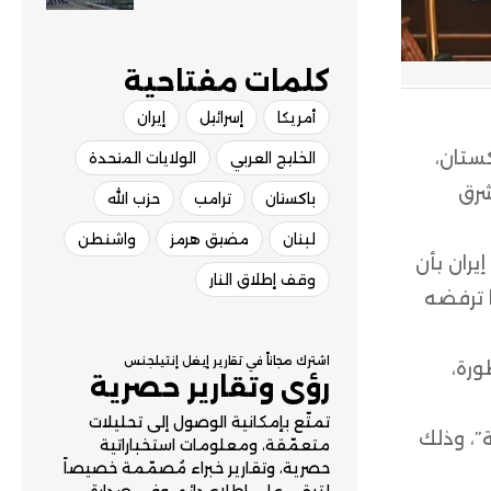
فوق ألمانيا
كلمات مفتاحية​
أمريكا
إسرائيل
إيران
كستان،
الخليج العربي
الولايات المتحدة
شرق
باكستان
ترامب
حزب الله
لبنان
مضيق هرمز
واشنطن
يران بأن
وقف إطلاق النار
 ترفضه
اشترك مجاناً في تقارير إيغل إنتيلجنس
ورة،
رؤى وتقارير حصرية
تمتّع بإمكانية الوصول إلى تحليلات
ة”، وذلك
متعمّقة، ومعلومات استخباراتية
حصرية، وتقارير خبراء مُصمّمة خصيصاً