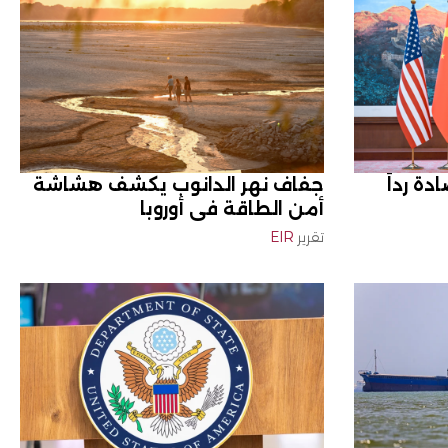
ة رداً
جفاف نهر الدانوب يكشف هشاشة
أمن الطاقة في أوروبا
تقرير
EIR