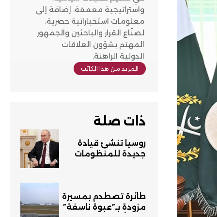
واستراتيجية معمقة، إضافة إلى
معلومات استخباراتية حصرية،
لصنّاع القرار والباحثين والجمهور
المهتم بشؤون العلاقات
الدولية الراهنة.
المزيد من هذا الكاتب
ذات صلة
روسيا تنشئ قيادة
جديدة للمنظومات
المسيّرة
طائرة تصطدم بمسيرة
مزودة بـ”عبوة ناسفة”