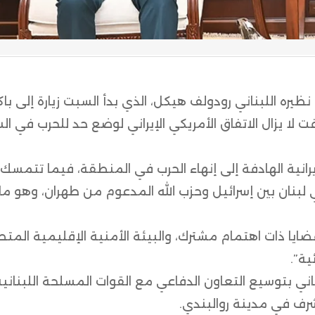
 نظيره اللبناني رودولف هيكل، الذي بدأ السبت زيارة إلى با
 لا يزال الاتفاق الأمريكي الإيراني لوضع حد للحرب في ال
رانية الهادفة إلى إنهاء الحرب في المنطقة، فيما تتمسك إ
نان بين إسرائيل وحزب الله المدعوم من طهران، وهو ما
ضايا ذات اهتمام مشترك، والبيئة الأمنية الإقليمية المتط
ية”.
تاني بتوسيع التعاون الدفاعي مع القوات المسلحة اللبناني
ف في مدينة روالبندي.