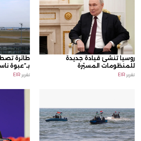
روسيا تنشئ قيادة جديدة
طائرة تصط
للمنظومات المسيّرة
بـ”عبوة ناس
تقرير
EIR
تقرير
EIR