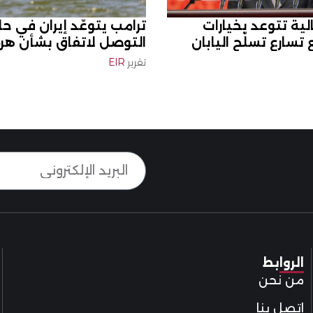
لية تتوعد بخيارات
ترامب يتوعّد إيران في ح
سارع تسلّح اليابان
التوصل لاتفاق بشأن هرم
تقرير
EIR
الروابط
من نحن
اتصل بنا