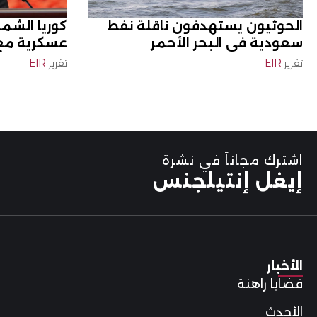
الحوثيون يستهدفون ناقلة نفط
كوريا الشما
سعودية في البحر الأحمر
عسكرية مع ت
تقرير
EIR
تقرير
EIR
اشترك مجاناً في نشرة
إيغل إنتيلجنس
الأخبار
قضايا راهنة
الأحدث