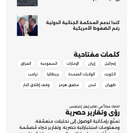
كندا تدعم المحكمة الجنائية الدولية
رغم الضغوط الأمريكية
كلمات مفتاحية​
إسرائيل
إيران
الإمارات
السعودية
العراق
الكويت
الولايات المتحدة
بريطانيا
ترامب
طهران
لندن
مضيق هرمز
وقف إطلاق النار
اشترك مجاناً في تقارير إيغل إنتيلجنس
رؤى وتقارير حصرية
تمتّع بإمكانية الوصول إلى تحليلات متعمّقة،
ومعلومات استخباراتية حصرية، وتقارير خبراء مُصمّمة