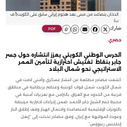
الدخان يتصاعد من مبنى بعد هجوم إيراني سابق على الكويت(أ ف
ب)
ﺷﺎرك
PDF
حصري
الحرس الوطني الكويتي يعزز انتشاره حول جسر
جابر بنقاط تفتيش احترازية لتأمين الممر
الاستراتيجي نحو شمال البلاد
كشفت مصادر مطلعة عن انتشار عسكري وأمني لافت في
شمال الكويت، شمل قوات كويتية وعناصر بريطانية في مناطق
قريبة من الحدود مع العراق، بالتزامن مع تعزيزات أمنية في
محيط جسر الشيخ جابر الأحمد، ضمن إجراءات احترازية مرتبطة
بالتوترات الإقليمية المتصاعدة واحتمال انهيار وقف إطلاق النار
وعودة المواجهة مع إيران، وفق مصادر تحدثت إلى “إيغل
إنتلجنس ريبورتس”.