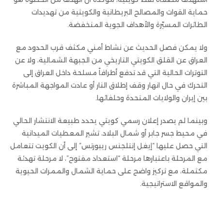
حماية القوات والمصالح البريطانية والكويتية من تهديدات
الطائرات المسيّرة والأهداف الجوية المنخفضة.
ولا يمكن فصل الحديث عن نشاط أمني مكثف قرب الحدود مع
العراق عن القلق الكويتي التاريخي من الجبهة الشمالية، ولا عن
التوترات الحالية التي قد تدفع أطرافاً مسلحة داخل العراق إلى
التحرك في حال انهار وقف إطلاق النار أو عادت المواجهة المباشرة
بين إيران والولايات المتحدة وحلفائها.
وبينما لم يصدر إعلان رسمي كويتي يحدد طبيعة الانتشار الحالي
في محيط جسر جابر أو شمال البلاد، تشير المعطيات الميدانية
التي حصل عليها “إيغل إنتلجنس ريبورتس” إلى أن الكويت تتعامل
مع المرحلة باعتبارها مرحلة “استعداد مفتوح”، لا مرحلة تهدئة
مكتملة، مع تركيز واضح على حماية الشمال والممرات الحيوية
والمواقع الاستراتيجية.