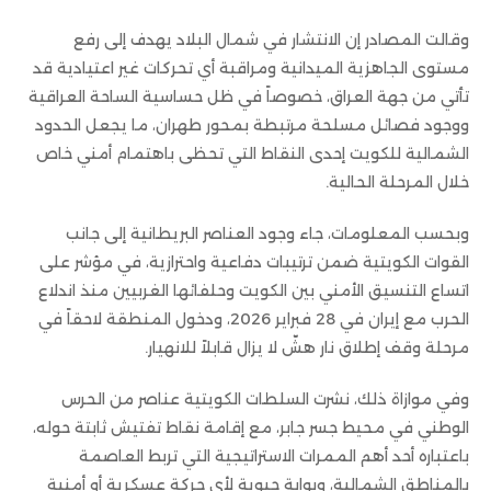
وقالت المصادر إن الانتشار في شمال البلاد يهدف إلى رفع
مستوى الجاهزية الميدانية ومراقبة أي تحركات غير اعتيادية قد
تأتي من جهة العراق، خصوصاً في ظل حساسية الساحة العراقية
ووجود فصائل مسلحة مرتبطة بمحور طهران، ما يجعل الحدود
الشمالية للكويت إحدى النقاط التي تحظى باهتمام أمني خاص
خلال المرحلة الحالية.
وبحسب المعلومات، جاء وجود العناصر البريطانية إلى جانب
القوات الكويتية ضمن ترتيبات دفاعية واحترازية، في مؤشر على
اتساع التنسيق الأمني بين الكويت وحلفائها الغربيين منذ اندلاع
الحرب مع إيران في 28 فبراير 2026، ودخول المنطقة لاحقاً في
مرحلة وقف إطلاق نار هشّ لا يزال قابلاً للانهيار.
وفي موازاة ذلك، نشرت السلطات الكويتية عناصر من الحرس
الوطني في محيط جسر جابر، مع إقامة نقاط تفتيش ثابتة حوله،
باعتباره أحد أهم الممرات الاستراتيجية التي تربط العاصمة
بالمناطق الشمالية، وبوابة حيوية لأي حركة عسكرية أو أمنية