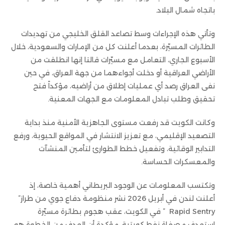
باتجاه شمال البلاد.
وتأتي هذه الإجراءات وسط تصاعد القلق الخليجي من تهديدات
الطائرات المسيّرة، بعدما أعلنت كل من الإمارات والسعودية، خلال
الأسبوع الجاري، التعامل مع مسيّرات قالتا إنها انطلقت من
الأراضي العراقية أو دخلت أجواءهما من جهة العراق، في حين
نفى العراق رصد أي عمليات إطلاق من أراضيه، مؤكداً فتح
تحقيق وطلب تبادل المعلومات مع الجهات المعنية.
وكانت الكويت قد رفعت مستوى الجاهزية الأمنية منذ بداية
التصعيد الإقليمي، مع تعزيز الانتشار في المواقع الحيوية، ورفع
التدابير الوقائية، وتفعيل خطط الطوارئ لتأمين المنشآت
والمعسكرات الحساسة.
وتكتسب المعلومات عن الوجود البريطاني أهمية خاصة، إذ
أعلنت لندن في أبريل 2026 نشر منظومة دفاع جوي من طراز”
Rapid Sentry ” في الكويت، عقب هجوم بطائرة مسيّرة
استهدف مصفاة نفط كويتية، مؤكدة أن الهدف من الخطوة هو