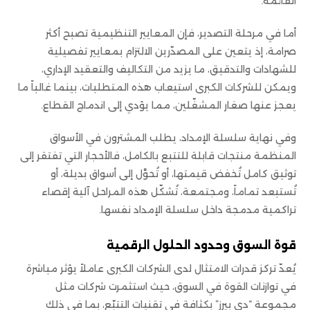
القائمة.
أما في مرحلة التصدير، فإن المعايير التنظيمية تصبح أكثر
صرامة، إذ يتعين على المصدّرين الالتزام بمعايير تفصيلية
للشهادات والتدقيق، ما يزيد من التكاليف والتعقيد الإداري،
ويمكن للشركات الكبرى استيعاب هذه المتطلبات، بينما غالباً ما
يعجز عنها صغار المشغّلين، مما يؤدي إلى اندماج القطاع.
وفي نهاية سلسلة الإمداد، يطلب المشترون في الأسواق
المنظمة منتجات قابلة للتتبع بالكامل، فالأحجار التي تفتقر إلى
توثيق كامل تُخفض قيمتها، أو تُحوَّل إلى أسواق بديلة، أو
تُستبعد تماماً، ومجتمعة، تُشكّل هذه المراحل آلية إقصاء
تراكمية مدمجة داخل سلسلة الإمداد نفسها.
قوة السوق وحدود الحلول الرقمية
يُعدّ تركز قدرات الامتثال لدى الشركات الكبرى عاملاً يؤثر مباشرة
في توازنات القوة في السوق، حيث استثمرت شركات مثل
مجموعة “دي بيرز” بكثافة في تقنيات التتبّع، بما في ذلك