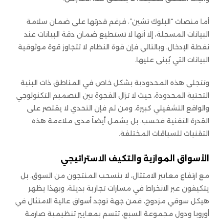
أما منصات “البلوك تشين”، فرغم قدرتها على ضمان سلامة
البيانات المسجلة، إلا أنها لا تستطيع ضمان دقة البيانات عند
نقطة الإدخال، وبالتالي فإن قوة النظام لا تتجاوز قوة موثوقية
البيانات التي يُبنى عليها.
وتتجلى هذه المحدودية بشكل خاص في المناطق ذات البنية
التحتية المحدودة، حيث لا تزال الفجوة بين التصميم التكنولوجي
والواقع التشغيلي كبيرة، ومن ثم فإن التحدي لا يقتصر على
القدرة التقنية فحسب، بل يشمل أيضاً مدى ملاءمة هذه
التقنيات للسياقات المختلفة.
الأسواق الموازية والتكيف الاستراتيجي
مع ارتفاع معايير الامتثال، لا ينسحب المنتجون من السوق، بل
يتكيفون عبر الانخراط في مسارات تجارية بديلة، وبهذا يظهر
هيكل سوقي مزدوج، فمن جهة توجد أسواق عالية الامتثال في
أوروبا ودول مجموعة السبع، تتسم بمعايير تنظيمية صارمة