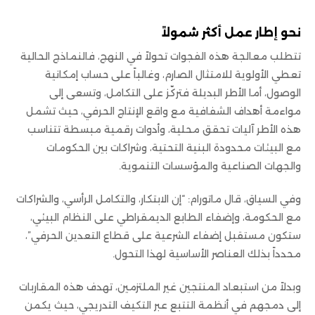
نحو إطار عمل أكثر شمولاً
تتطلب معالجة هذه الفجوات تحولاً في النهج، فالنماذج الحالية
تعطي الأولوية للامتثال الصارم، وغالباً على حساب إمكانية
الوصول، أما الأطر البديلة فتركّز على التكامل، وتسعى إلى
مواءمة أهداف الشفافية مع واقع الإنتاج الحرفي، حيث تشمل
هذه الأطر آليات تحقق محلية، وأدوات رقمية مبسطة تتناسب
مع البيئات محدودة البنية التحتية، وشراكات بين الحكومات
والجهات الصناعية والمؤسسات التنموية.
وفي السياق، قال ماتورام: “إن الابتكار، والتكامل الرأسي، والشراكات
مع الحكومة، وإضفاء الطابع الديمقراطي على النظام البيئي،
ستكون مستقبل إضفاء الشرعية على قطاع التعدين الحرفي”،
محدداً بذلك العناصر الأساسية لهذا التحول.
وبدلاً من استبعاد المنتجين غير الملتزمين، تهدف هذه المقاربات
إلى دمجهم في أنظمة التتبع عبر التكيف التدريجي، حيث يكمن