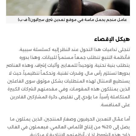
عامل منجم يحمل ماسة في موقع تعدين شرق سيراليون(أ ف ب)
هيكل الإقصاء
تتجلى تداعيات هذا التحول عند النظر إليه كسلسلة سببية،
فأنظمة التتبع تتطلب جمعاً مستمراً للبيانات، وهذا بدوره
يتطلب بنية تحتية، وتوحيداً للمعايير، وآليات إشراف، وهذه العناصر
بدورها تستلزم رأس مال، وقدرات تقنية، وتحكماً تنظيمياً، حيث لا
يستطيع الامتثال لهذه المتطلبات بشكل موثوق سوى الفاعلين
الذين يمتلكون هذه المقومات، وفي مقدمتهم الشركات الكبيرة
المتكاملة رأسياً، ما يؤدي إلى تقليص دائرة المشاركين القادرين
على المنافسة.
أما عمّال التعدين الحرفيون وصغار المنتجين، الذين يمثلون ما
يصل إلى 20% من إنتاج الألماس العالمي، فيعملون في الغالب
خارج هذه الشروط، إذ إن أنظمتهم الإنتاجية لا مركزية،