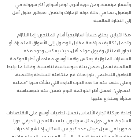
وأسعار مرتفعة، ومن جهة أخرى، توفر أسواق أكثر سهولة في
الوصول، بما في ذلك دولة الإمارات والصين، بعوائق دخول أقل
إلى التجارة العالمية.
هذا التباين يخلق حساباً استراتيجياً أمام المنتجين: إما الالتزام
وتحمل تكاليف مرتفعة مقابل الوصول إلى الأسواق المتميزة، أو
تجاوز الامتثال وقبول عوائد أقل، حيث يعكس وجود هذه
المسارات المتوازية يعكس واقعا أوسع، مفاده أن أطر الحوكمة
العالمية تعمل ضمن بيئة جيوسياسية تنافسية، وغالباً ما يرتبط
التوافق التنظيمي بتوزيعات غير متكافئة للسلطة والتنمية،
وعلى خلاف بيئة ما بعد الحرب الباردة التي نشأت فيها “عملية
كيمبرلي”، تعمل أطر الحوكمة اليوم ضمن بيئة جيوسياسية
مجزأة ومتنازع عليها.
إعادة هيكلة تجارة الألماس تحمل تداعيات أوسع على الاقتصادات
المنتِجة، ففي دول مثل سيراليون، يلعب التعدين الحرفي دوراً
محورياً في سبل عيش عدد كبير من السكان، إذ تشير تقديرات
برنامج الأمم المتحدة الإنمائي إلى أن العديد من المجتمعات في