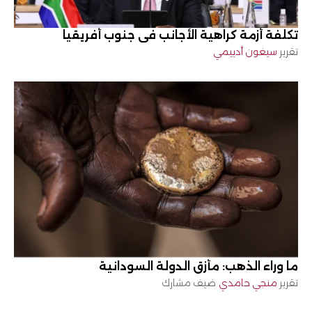
تكلفة أزمة كراهية الأجانب في جنوب أفريقيا
تقرير
سيغون أدييمي
ما وراء الذهب: مأزق الدولة السودانية
تقرير
منجي حامدي
ضيف مشارك