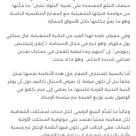
منصات التتبّع المعتمدة على تقنية “البلوك تشين”، ما مكّنها
من مواءمة قدراتها التشغيلية مع المعايير التنظيمية الناشئة،
وهو ما يعزّز مكانتها داخل الأسواق المميّزة.
وفي معرض شرحه لهذا القيد من الناحية التشغيلية، قال ستانلي
بول ماتورام، وهو خبير في مجال الاستدامة، لـ”إيغل إنتيلجنس
ريبورتس”: إن “لديهم ربما فرصة للعمل في عمليات تعدين
صناعي شديدة التحكم… وهو ما لا يحدث.”
أما بالنسبة للمنتجين الصغار، فإن هذه الأنظمة نفسها تمثل
عائقاً بدل أن تكون فرصة، إذ يفرض الامتثال تكاليف دون أن يوفر
البنية التحتية اللازمة لتلبيتها، ما يفضي إلى عدم تكافؤ في
الوصول يعيد توزيع القيمة عبر سلسلة الإمداد.
وغالباً ما يُقدَّم التتبع الرقمي كحل محايد لمشكلات الشفافية،
لكن فعاليته عملياً تعتمد على موثوقية المدخلات الأولية
للبيانات، ففي الحالات التي تكون فيها أنظمة الإنتاج غير رسمية
وآليات التحقق ضعيفة، لا يتحقق هذا الافتراض.