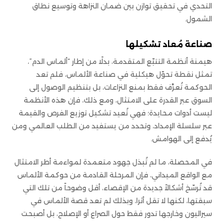
التحدي في تحقيق توازن بين ضمان النزاهة وتوسيع نطاق
الشمول.
صناعة مُعاد تشكيلها
هيمنة أنظمة التتبّع المتقدمة، بدلًا من إطار “ألماس الدم”،
تمثل نقطة تحوّل هيكلية في صناعة الألماس، فلم تعد
الحوكمة تُعرَّف فقط بمنع النزاعات، بل بتنظيم الوصول إلى
السوق عبر القدرة على الامتثال، ومع ذلك، فإن هذه الأنظمة
ليست أدوات محايدة؛ فهي تُعيد تشكيل توزيع الفرص والقيمة
عبر سلسلة الإمداد، وتحدد من يستفيد من الطلب العالمي ومن
يُدفع إلى الهوامش.
في المحصلة، ما لم تُبذل جهود متعمدة لمواءمة أطر الامتثال
مع الواقع الميداني، فإن المرحلة القادمة من حوكمة الألماس
قد تُرسّخ أشكالاً جديدة من الإقصاء، أقل وضوحاً من تلك التي
سبقتها، لكنها لا تقل أثرا، وبذلك لم تعد قصة الألماس في
سيراليون وخارجها تدور فقط حول الصراع أو الإصلاح، بل أصبحت