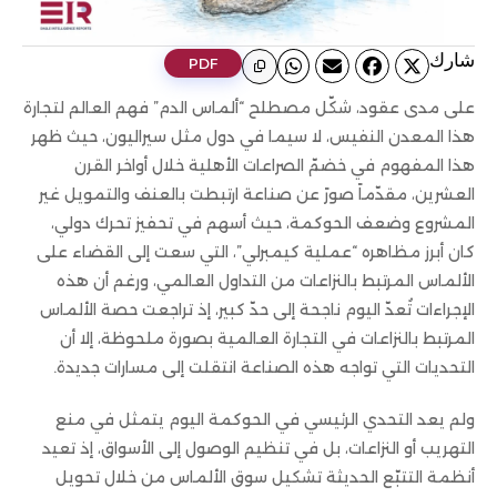
ﺷﺎرك
PDF
على مدى عقود، شكّل مصطلح “ألماس الدم” فهم العالم لتجارة
هذا المعدن النفيس، لا سيما في دول مثل سيراليون، حيث ظهر
هذا المفهوم في خضمّ الصراعات الأهلية خلال أواخر القرن
العشرين، مقدّماً صورً عن صناعة ارتبطت بالعنف والتمويل غير
المشروع وضعف الحوكمة، حيث أسهم في تحفيز تحرك دولي،
كان أبرز مظاهره “عملية كيمبرلي”، التي سعت إلى القضاء على
الألماس المرتبط بالنزاعات من التداول العالمي، ورغم أن هذه
الإجراءات تُعدّ اليوم ناجحة إلى حدّ كبير، إذ تراجعت حصة الألماس
المرتبط بالنزاعات في التجارة العالمية بصورة ملحوظة، إلا أن
التحديات التي تواجه هذه الصناعة انتقلت إلى مسارات جديدة.
ولم يعد التحدي الرئيسي في الحوكمة اليوم يتمثل في منع
التهريب أو النزاعات، بل في تنظيم الوصول إلى الأسواق، إذ تعيد
أنظمة التتبّع الحديثة تشكيل سوق الألماس من خلال تحويل