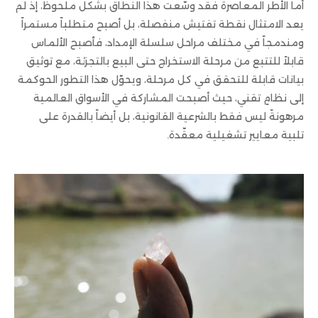
أما الأطر المعاصرة فقد وسّعت هذا النطاق بشكل ملحوظ، إذ لم
يعد الامتثال نقطة تفتيش منفصلة، بل أصبح متطلباً مستمراً
ومندمجاً في مختلف مراحل سلسلة الإمداد، فأصبح الألماس
قابلاً للتتبع من مرحلة الاستخراج حتى البيع بالتجزئة، مع توثيق
بيانات قابلة للتحقق في كل مرحلة، ويحوّل هذا التطور الحوكمة
إلى نظامٍ تقني، حيث أصبحت المشاركة في الأسواق العالمية
مرهونةً ليس فقط بالشرعية القانونية، بل أيضاً بالقدرة على
تلبية معايير تشغيلية معقّدة.