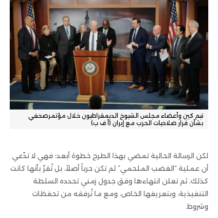
تيم كين وأعضاء مجلس الشيوخ الديمقراطيون خلال مؤتمرصحفي
بشأن قرار صلاحيات الحرب مع إيران (أ ف ب)
لكن الرسالة الحالية تمضي بهذا الطرح خطوة أبعد؛ فهي لا تدّعي
أن عملية “الغضب الملحمي” لم تكن حرباً أصلاً، بل تُقرّ بأنها كانت
كذلك، ثم تعلن انتهاءها وفق جدول زمني تحدده السلطة
التنفيذية، وبتعريفها الخاص، ومع ما تُرفقه من تحفظات
وشروط.