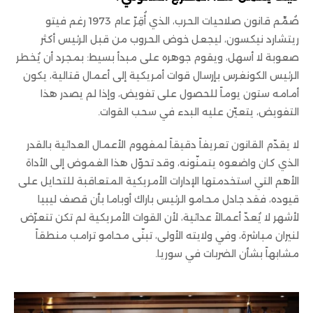
صُمِّم قانون صلاحيات الحرب، الذي أُقِرّ عام 1973 رغم فيتو
ريتشارد نيكسون، ليجعل خوض الحروب من قبل الرئيس أكثر
صعوبة لا أسهل، ويقوم جوهره على مبدأ بسيط: بمجرد أن يُخطر
الرئيس الكونغرس بإرسال قوات أمريكية إلى أعمال قتالية، يكون
أمامه ستون يوماً للحصول على تفويض، وإذا لم يصدر هذا
التفويض، يتعيّن عليه البدء في سحب القوات.
لا يقدّم القانون تعريفاً دقيقاً لمفهوم الأعمال العدائية بالقدر
الذي كان واضعوه يتمنّونه، وقد تحوّل هذا الغموض إلى الأداة
الأهم التي استخدمتها الإدارات الأمريكية المتعاقبة للتحايل على
قيوده، فقد جادل محامو الرئيس باراك أوباما بأن قصف ليبيا
لأشهر لا يُعدّ أعمالاً عدائية، لأن القوات الأمريكية لم تكن تتعرّض
لنيران مباشرة، وفي ولايته الأولى، تبنّى محامو ترامب منطقاً
مشابهاً بشأن الضربات في سوريا.