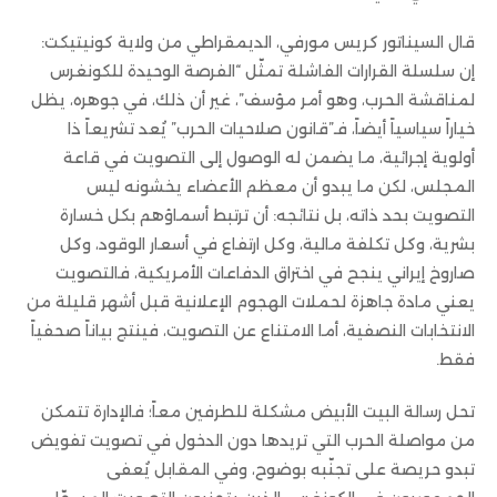
قال السيناتور كريس مورفي، الديمقراطي من ولاية كونيتيكت:
إن سلسلة القرارات الفاشلة تمثّل “الفرصة الوحيدة للكونغرس
لمناقشة الحرب، وهو أمر مؤسف”، غير أن ذلك، في جوهره، يظل
خياراً سياسياً أيضاً، فـ”قانون صلاحيات الحرب” يُعد تشريعاً ذا
أولوية إجرائية، ما يضمن له الوصول إلى التصويت في قاعة
المجلس، لكن ما يبدو أن معظم الأعضاء يخشونه ليس
التصويت بحد ذاته، بل نتائجه: أن ترتبط أسماؤهم بكل خسارة
بشرية، وكل تكلفة مالية، وكل ارتفاع في أسعار الوقود، وكل
صاروخ إيراني ينجح في اختراق الدفاعات الأمريكية، فالتصويت
يعني مادة جاهزة لحملات الهجوم الإعلانية قبل أشهر قليلة من
الانتخابات النصفية، أما الامتناع عن التصويت، فينتج بياناً صحفياً
فقط.
تحل رسالة البيت الأبيض مشكلة للطرفين معاً؛ فالإدارة تتمكن
من مواصلة الحرب التي تريدها دون الدخول في تصويت تفويض
تبدو حريصة على تجنّبه بوضوح، وفي المقابل يُعفى