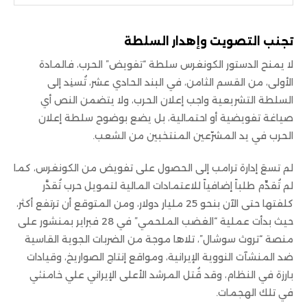
تجنب التصويت وإهدار السلطة
لا يمنح الدستور الكونغرس سلطة “تفويض” الحرب، فالمادة
الأولى، من القسم الثامن، في البند الحادي عشر، تُسنِد إلى
السلطة التشريعية واجب إعلان الحرب، ولا يتضمن النص أي
صياغة تفويضية أو احتمالية، بل يضع بوضوح سلطة إعلان
الحرب في يد المشرّعين المنتخبين من الشعب.
لم تسعَ إدارة ترامب إلى الحصول على تفويض من الكونغرس، كما
لم تُقدِّم طلباً إضافياً للاعتمادات المالية لتمويل حرب تُقدَّر
كلفتها حتى الآن بنحو 25 مليار دولار، ومن المتوقع أن ترتفع أكثر،
حيث بدأت عملية “الغضب الملحمي” في 28 فبراير بمنشور على
منصة “تروث سوشال”، تلاها موجة من الضربات الجوية القاسية
ضد المنشآت النووية الإيرانية، ومواقع إنتاج الصواريخ، وقيادات
بارزة في النظام، وقد قُتل المرشد الأعلى الإيراني علي خامنئي
في تلك الهجمات.