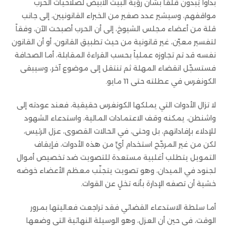
بدأوا يُبدون قلقاً بشأن رؤية البيت الأبيض لصلاحيات الحرب
مواقفهم، وسيشير عدد صغير من الخبراء القانونيين، إلى جانب
قلة من أعضاء مجلس الشيوخ، إلى أن الحرب أصبحت الآن، وفقاً
لتفسير معيّن، غير قانونية من حيث تطبيق القانون، أو أن القانون
نفسه قد تم تجاوزه عملياً بحسب القراءة المقابلة، أما الصحافة
فستسجّل انقضاء المهلة ثم تنتقل إلى موضوع آخر، وسيبقى
الكونغرس في عطلته حتى 11 مايو.
لا تزال الأدوات التي يملكها الكونغرس حقيقية، فعند عودته إلى
واشنطن، يمكنه وقف الاعتمادات المالية، واستدعاء الشهود
للإدلاء بإفاداتهم، بل وحتى، في الحالات القصوى، عزل الرئيس،
لكن من غير المرجّح استخدام أيٍّ من هذه الأدوات، فإيقاف
التمويل يتطلب أغلبية مستعدة للتصويت ضد تخصيص أموال
لجنود في الميدان، وهو تصويت يتجنّب معظم الأعضاء خوضه
خشية أن تصفه الإدارة بأنه تخلٍ عن القوات.
أما سلطة الاستدعاء القضائي فقد تراجعت فعاليتها بمرور
الوقت، في حين أن العزل، وهو الوسيلة النهائية التي وضعها