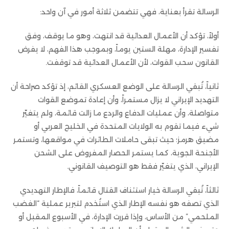
الرسالة تقرأ بعناية، فهي تتضمن ثلاثة أمور في آن واحد:
أولاً، تؤكد أن الأعمال العدائية قد انتهت، وهو ما يوقف، وفق
تفسير الإدارة، مهلة الستين يوماً، وبموجب هذا الفهم، لا يفرض
القانون سحب القوات، لأن الأعمال العدائية قد توقفت.
ثانياً، تُبقي الرسالة على الوضع العسكري القائم، إذ تؤكد صراحة أن
التهديد الإيراني لا يزال مستمراً، وأن إعادة تموضع القوات
متواصلة، وأن عمليات الدفاع والردع ما زالت قائمة، ولم يتغيّر
شيء فيما تقوم به الولايات المتحدة في الخليج العربي أو
مضيق هرمز؛ حيث تبقى حاملات الطائرات في مواقعها، وتستمر
الأجنحة الجوية، كما يستمر الحصار المفروض على الشحن
الإيراني، الذي يتغيّر فقط هو التوصيف القانوني.
ثالثاً، تُبقي الرسالة خيار استئناف القتال قائماً، فالإطار التهديدي
الذي تصفه هو نفسه الإطار الذي استُخدم لتبرير عملية “الغضب
الملحمي” من الأساس، وإذا قررت الإدارة، في الأسبوع المقبل أو