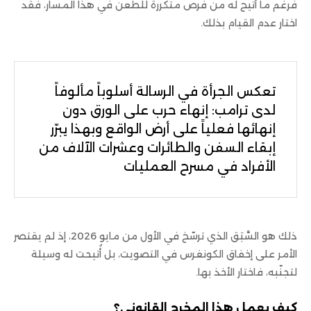
فرغم ما أُتيح له من فرص متكررة للطعن في هذا المسار، فقد
اختار عدم القيام بذلك.
تعكس الجرأة في الرسالة أسلوباً مألوفاً
لدى ترامب: إنهاء حرب على الورق دون
إنهائها فعلياً على أرض الواقع وبهذا يبرّر
إبقاء السفن والطائرات وعشرات الآلاف من
الأفراد في مسرح العمليات
ذلك هو السَّبَق الذي ترسّخ في الأول من مايو 2026، إذ لم يقتصر
الأمر على إخفاق الكونغرس في التصويت، بل أُتيحت له وسيلة
لتجنّبه، فاختار الأخذ بها.
كيف يعمل هذا المخرج القانوني
؟