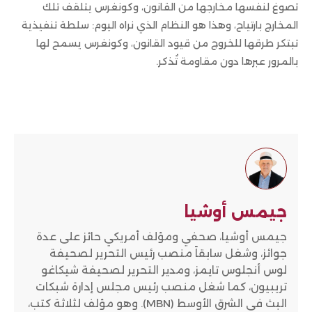
تصوغ لنفسها مخارجها من القانون، وكونغرس يتلقف تلك
المخارج بارتياح، وهذا هو النظام الذي نراه اليوم: سلطة تنفيذية
تبتكر طرقها للخروج من قيود القانون، وكونغرس يسمح لها
بالمرور عبرها دون مقاومة تُذكر.
جيمس أوشيا
جيمس أوشيا، صحفي ومؤلف أمريكي حائز على عدة
جوائز، وشغل سابقاً منصب رئيس التحرير لصحيفة
لوس أنجلوس تايمز، ومدير التحرير لصحيفة شيكاغو
تريبيون، كما شغل منصب رئيس مجلس إدارة شبكات
البث في الشرق الأوسط (MBN). وهو مؤلف لثلاثة كتب،