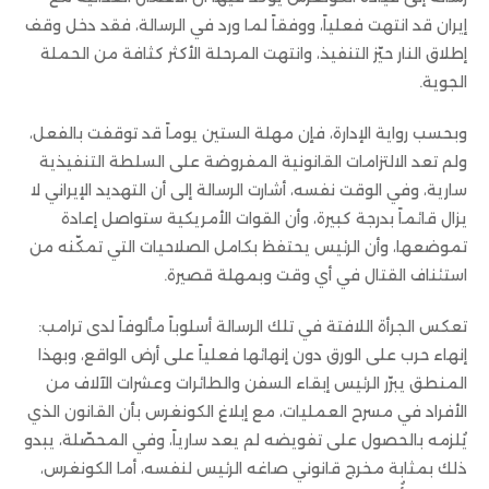
إيران قد انتهت فعلياً، ووفقاً لما ورد في الرسالة، فقد دخل وقف
إطلاق النار حيّز التنفيذ، وانتهت المرحلة الأكثر كثافة من الحملة
الجوية.
وبحسب رواية الإدارة، فإن مهلة الستين يوماً قد توقفت بالفعل،
ولم تعد الالتزامات القانونية المفروضة على السلطة التنفيذية
سارية، وفي الوقت نفسه، أشارت الرسالة إلى أن التهديد الإيراني لا
يزال قائماً بدرجة كبيرة، وأن القوات الأمريكية ستواصل إعادة
تموضعها، وأن الرئيس يحتفظ بكامل الصلاحيات التي تمكّنه من
استئناف القتال في أي وقت وبمهلة قصيرة.
تعكس الجرأة اللافتة في تلك الرسالة أسلوباً مألوفاً لدى ترامب:
إنهاء حرب على الورق دون إنهائها فعلياً على أرض الواقع، وبهذا
المنطق يبرّر الرئيس إبقاء السفن والطائرات وعشرات الآلاف من
الأفراد في مسرح العمليات، مع إبلاغ الكونغرس بأن القانون الذي
يُلزمه بالحصول على تفويضه لم يعد سارياً، وفي المحصّلة، يبدو
ذلك بمثابة مخرج قانوني صاغه الرئيس لنفسه، أما الكونغرس،