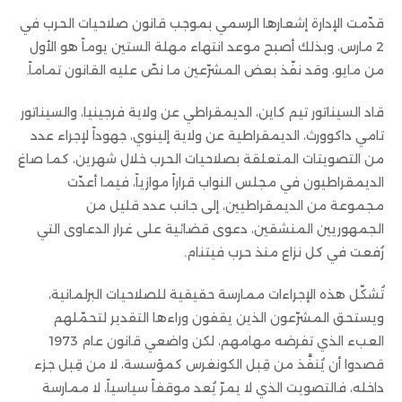
قدّمت الإدارة إشعارها الرسمي بموجب قانون صلاحيات الحرب في
2 مارس، وبذلك أصبح موعد انتهاء مهلة الستين يوماً هو الأول
من مايو، وقد نفّذ بعض المشرّعين ما نصّ عليه القانون تماماً.
قاد السيناتور تيم كاين، الديمقراطي عن ولاية فرجينيا، والسيناتور
تامي داكوورث، الديمقراطية عن ولاية إلينوي، جهوداً لإجراء عدد
من التصويتات المتعلقة بصلاحيات الحرب خلال شهرين، كما صاغ
الديمقراطيون في مجلس النواب قراراً موازياً، فيما أعدّت
مجموعة من الديمقراطيين، إلى جانب عدد قليل من
الجمهوريين المنشقين، دعوى قضائية على غرار الدعاوى التي
رُفعت في كل نزاع منذ حرب فيتنام.
تُشكّل هذه الإجراءات ممارسة حقيقية للصلاحيات البرلمانية،
ويستحق المشرّعون الذين يقفون وراءها التقدير لتحمّلهم
العبء الذي تفرضه مهامهم، لكن واضعي قانون عام 1973
قصدوا أن يُنفَّذ من قِبل الكونغرس كمؤسسة، لا من قِبل جزء
داخله، فالتصويت الذي لا يمرّ يُعد موقفاً سياسياً، لا ممارسة