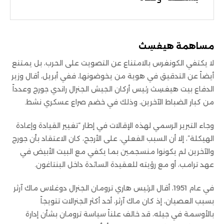
مساهمة هيغسِث
لا يكتفي الكونغرس بالامتناع عن التصويت على الحرب، بل يمتنع
أيضاً عن التدقيق في هوية من يخوضونها، ففي أبريل، أقال وزير
الدفاع بيت هيغسِث رئيس أركان الجيش الجنرال راندي جورج وعدداً
من كبار الضباط الآخرين، وذلك في خضم صراع عسكري نشط.
وجاء التبرير الرسمي لهذه الإقالات في إطار “تغيير القيادة وإعادة
الهيكلة”، إلا أن السبب الفعلي، على الأرجح، كان الاعتقاد بأن جورج
والآخرين لم يكونوا منسجمين بما يكفي مع البيت الأبيض في
عهد ترامب، أو مع رؤيته للعقيدة السائدة داخل البنتاغون.
في عام 1951، أقال الرئيس هاري ترومان الجنرال دوغلاس ماك آرثر
بسبب العصيان، إذ كان ماك آرثر، أحد أكثر الجنرالات تتويجاً
بالأوسمة في جيله، قد خالف علناً سياسة ترومان بشأن إدارة