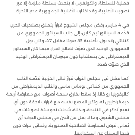
فعلية للسلطة، والكونغرس لا يتحدث بسلطة ملزمة إلا عبر
تصويت الأغلبية، وقد اختارت الأغلبية الجمهورية عدم التحرك.
في 4 مارس، رفض مجلس الشيوخ قراراً يتعلق بصلاحيات الحرب
قدّمه السيناتور تيم كاين، إلى جانب السيناتور الجمهوري من
كنتاكي راند بول، بأغلبية 53 صوتاً مقابل 47، وكان بول
الجمهوري الوحيد الذي صوّت لصالح القرار، فيما كان السيناتور
الديمقراطي عن بنسلفانيا جون فيترمان الديمقراطي الوحيد
الذي صوّت ضده.
كما فشل في مجلس النواب قرارٌ ثنائي الحزبية قدّمه النائب
الجمهوري من كنتاكي توماس ماسي والنائب الديمقراطي من
كاليفورنيا رو خانا، إذ سقط بفارق سبعة أصوات، مع معارضة أربعة
ديمقراطيين له، وتكرر المصير نفسه مع قرارات لاحقة دون أي
تغيير يُذكر في النتيجة، وبذلك، سُجلت نحو ستة تصويتات في
مجلس الشيوخ، وما لا يقل عن اثنين في مجلس النواب؛ أي
ثماني فرص لممارسة الصلاحية الدستورية، وثماني مرات جرى
فيها الامتناع عن استخدامها.