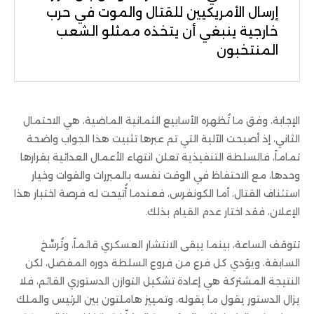
إرسال الأمريكيين للقتال والموت في حرب
خارجية ينبغي أن يتخذه ممثلو الشعب
المنتخبون
الإجابة، وفق ما تُظهره الأسابيع الثمانية الماضية، هي الاحتمال
الثاني، إذ أصبحت الآلية التي تم عبرها تثبيت هذا الجواب واضحة
تماماً، فالسلطة التنفيذية تعلن انتهاء الأعمال العدائية بقرارها
وحدها، مع الاحتفاظ في الوقت نفسه بالمبررات والقوات وخيار
استئناف القتال، أما الكونغرس، فعندما أُتيحت له فرصة اختبار هذا
الإعلان، فقد اختار عدم القيام بذلك.
تتوقف الساعة، بينما يبقى الانتشار العسكري قائماً، وتُرسَّخ
السابقة، ويؤدي كل فرع من فروع السلطة دوره المفضل، لكن
النتيجة المشتركة هي إعادة تشكيل التوازن الدستوري القائم، فلا
يزال الدستور يقول ما يقوله، وتمييز هاملتون بين الرئيس والملك