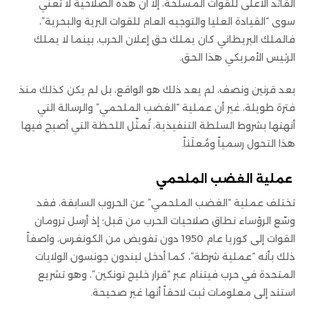
القائد الأعلى للقوات المسلحة، إلا أن هذه الصلاحية لا تعني
سوى “القيادة العليا والتوجيه العام للقوات البرية والبحرية”،
فالملك البريطاني كان يملك حق إعلان الحرب، بينما لا يملك
الرئيس الأمريكي هذا الحق.
بعد قرنين ونصف، لم يعد ذلك هو الواقع، بل لم يكن كذلك منذ
فترة طويلة، غير أن عملية “الغضب الملحمي” والرسالة التي
أنهتها بشروط السلطة التنفيذية، تُمثّل اللحظة التي أصبح فيها
هذا التحول رسمياً ومُعلَناً.
عملية الغضب الملحمي
تختلف عملية “الغضب الملحمي” عن الحروب السابقة، فقد
وسّع الرؤساء نطاق صلاحيات الحرب من قبل؛ إذ أرسل ترومان
القوات إلى كوريا عام 1950 دون تفويض من الكونغرس، واصفاً
ذلك بأنه “عملية شرطة”، كما أدخل ليندون جونسون الولايات
المتحدة في حرب فيتنام عبر “قرار خليج تونكين”، وهو تشريع
استند إلى معلومات ثبت لاحقاً أنها غير صحيحة.