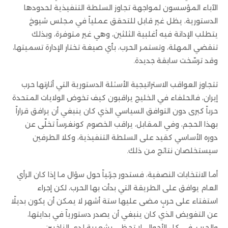
الآباء المؤسسون لمواجهة تجاوز السلطة التنفيذية لحدودها
الدستورية، يظل غير قابل للتحقق عملياً في مجلس شيوخ
يتطلب الإدانة فيه أغلبية الثلثين، وهي غير متوفرة، وبذلك
تنقضي المهلة، وتستمر الحرب، بأي صيغة تختار الإدارة تسميتها،
وقد ترسّخت سابقة جديدة.
تتجاوز العواقب الاستراتيجية الأسئلة الدستورية التي أثارتها حرب
إيران، فالحلفاء في الخليج يراقبون كيف تخوض الولايات المتحدة
حرباً كبرى دون التوافق السياسي الذي كان ينبغي أن يرافق قراراً
بهذا الحجم، وفي المقابل، يراقب الخصوم كونغرساً تخلّى عن
دوره الأساسي كقيد على السلطة التنفيذية، وكلا الطرفين
سيستخلصان نتائج من ذلك.
أما الانتخابات النصفية، فستدور جزئياً حول سؤال ما إذا كان الرأي
العام يوافق على الطريقة التي بدأت بها الحرب، لكن إجراء
استفتاء على حربٍ مضى عليها ستة أشهر لا يمكن أن يكون بديلًا
عن التفويض الذي كان ينبغي أن يصدر دستورياً في بدايتها،
والحرب، في كل الأحوال، لا تحظى بشعبية لدى الناخبين.