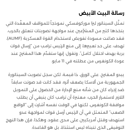
رسالة البيت الأبيض
تمثّل السيناتور ليزا موركوفسكي نموذجاً للمواقف المعقّدة التي
يتخذها كثير من المشرّعين عند مواجهة تصويتات تتعلق بالحرب،
فقد صاغت مسودة تفويض لاستخدام القوة العسكرية (AUMF)،
تهدف، على حد تعبيرها، إلى منع الرئيس ترامب من “إرسال قوات
برية بهدف احتلال كامل”، وتقول: إنها ستقدّم هذا المقترح عند
عودة الكونغرس من عطلته في 11 مايو.
يبدو المقترح، على الورق، ذا قيمة، لكن سجل تصويت السيناتورة
الجمهورية من ألاسكا يضعف أثره، فقد كانت قد صوتت سابقاً
ضد إجراء كان من شأنه منع الإدارة من الحصول على التمويل
اللازم لاستمرار الحرب، معتبرة أن ترامب كان ينبغي أن يطلب
موافقة الكونغرس، لكنها في الوقت نفسه أشارت إلى “الواقع
الصعب” المتمثل في أن الرئيس أرسل قوات لمواجهة عدو
استهدف وقتل أمريكيين على مدى عقود، وهكذا، فإن هذا النهج
التوفيقي الذي تتبناه ليس استثناءً، بل هو القاعدة.