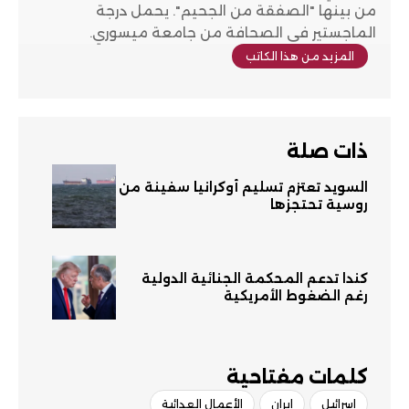
من بينها "الصفقة من الجحيم". يحمل درجة
الماجستير في الصحافة من جامعة ميسوري.
المزيد من هذا الكاتب
ذات صلة
السويد تعتزم تسليم أوكرانيا سفينة من
روسية تحتجزها
كندا تدعم المحكمة الجنائية الدولية
رغم الضغوط الأمريكية
كلمات مفتاحية​
إسرائيل
إيران
الأعمال العدائية