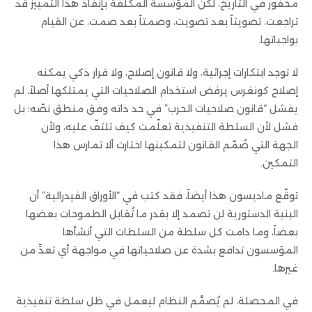
محفور في التاريخ، لكن المؤسسة المكلّفة بإنفاذ هذا التمييز قد
تراجعت، تصويتاً بعد تصويت، وصمتاً بعد صمت، عن القيام
بواجباتها.
لا توجد ابتكارات إجرائية، ولا قانون إصلاح، ولا قرار ذكي يمكنه
إصلاح كونغرس يرفض استخدام الصلاحيات التي يمتلكها أصلاً، لم
يفشل “قانون صلاحيات الحرب” في حد ذاته وفق منطق نصّه؛ بل
فشل لأن السلطة التنفيذية تعلّمت كيف تلتفّ عليه، ولأن
الجهة التي صُمّم القانون لتمكينها اختارت ألا تمارس هذا
التمكين.
توقّع ماديسون هذا أيضاً، فقد كتب في “الأوراق الفيدرالية” أن
البنية الدستورية لن تصمد إلا بقدر ما تُقابل الطموحات بعضها
بعضاً، وما دامت كل سلطة من السلطات التي أنشأها
المؤسسون تدافع بشدة عن صلاحياتها في مواجهة أي تعدٍّ من
غيرها.
في المحصلة، لم يُصمَّم النظام ليعمل في ظل سلطة تنفيذية