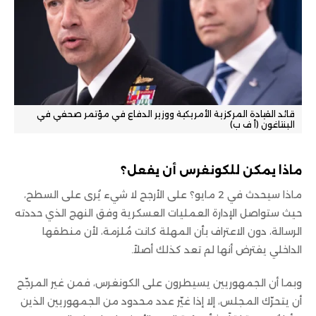
قائد القيادة المركزية الأمريكية ووزير الدفاع في مؤتمر صحفي في
البنتاغون (أ ف ب)
ماذا يمكن للكونغرس أن يفعل؟
ماذا سيحدث في 2 مايو؟ على الأرجح لا شيء يُرى على السطح،
حيث ستواصل الإدارة العمليات العسكرية وفق النهج الذي حددته
الرسالة، دون الاعتراف بأن المهلة كانت مُلزمة، لأن منطقها
الداخلي يفترض أنها لم تعد كذلك أصلاً.
وبما أن الجمهوريين يسيطرون على الكونغرس، فمن غير المرجّح
أن يتحرّك المجلس، إلا إذا غيّر عدد محدود من الجمهوريين الذين