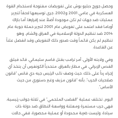
وحصل جورج دبليو بوش على تفويضات مفتوحة لاستخدام القوة
العسكرية في عامي 2001 و2002، جرى توسيعها لاحقاً لتبرير
عمليات ضد جهات لم تكن موجودة أصلاً عند إقرارها، أما باراك
أوباما فقد اعتمد على تفويض عام 2001 لتبرير حملة جوية عام
2014 ضد تنظيم الدولة الإسلامية في العراق والشام، وهو
تنظيم لم يكن قائماً وقت صدور ذلك التفويض وقد انفصل علناً
عن القاعدة.
وفي ولايته الأولى، أمر ترامب بقتل قاسم سليماني، قائد فيلق
القدس الإيراني، في مطار بالعراق، متحدياً الكونغرس أن يتخذ أي
إجراء رداً على ذلك، حيث وصف نائب الرئيس جيه دي فانس “قانون
صلاحيات الحرب”، بأنه “قانون مزيف وغير دستوري من حيث
الأساس”.
اليوم، تختلف عملية “الغضب الملحمي” في ثلاثة جوانب رئيسية،
فهي حرب مستمرة ومعلنة وواسعة النطاق ضد دولة ذات
سيادة، وليست ضربة محدودة أو عملية محصورة، ففي حالات