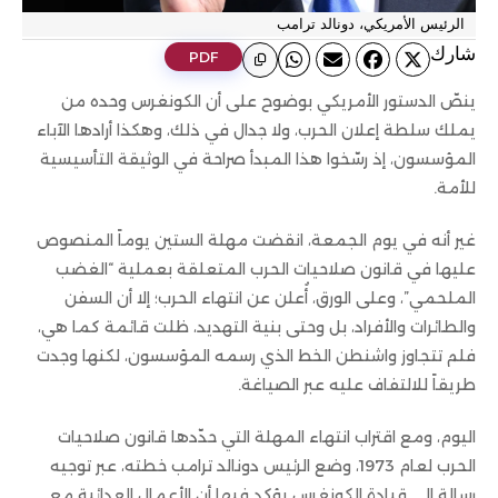
الرئيس الأمريكي، دونالد ترامب
ﺷﺎرك
PDF
ينصّ الدستور الأمريكي بوضوح على أن الكونغرس وحده من
يملك سلطة إعلان الحرب، ولا جدال في ذلك، وهكذا أرادها الآباء
المؤسسون، إذ رسّخوا هذا المبدأ صراحة في الوثيقة التأسيسية
للأمة.
غير أنه في يوم الجمعة، انقضت مهلة الستين يوماً المنصوص
عليها في قانون صلاحيات الحرب المتعلقة بعملية “الغضب
الملحمي”، وعلى الورق، أُعلن عن انتهاء الحرب؛ إلا أن السفن
والطائرات والأفراد، بل وحتى بنية التهديد، ظلت قائمة كما هي،
فلم تتجاوز واشنطن الخط الذي رسمه المؤسسون، لكنها وجدت
طريقاً للالتفاف عليه عبر الصياغة.
اليوم، ومع اقتراب انتهاء المهلة التي حدّدها قانون صلاحيات
الحرب لعام 1973، وضع الرئيس دونالد ترامب خطته، عبر توجيه
رسالة إلى قيادة الكونغرس يؤكد فيها أن الأعمال العدائية مع