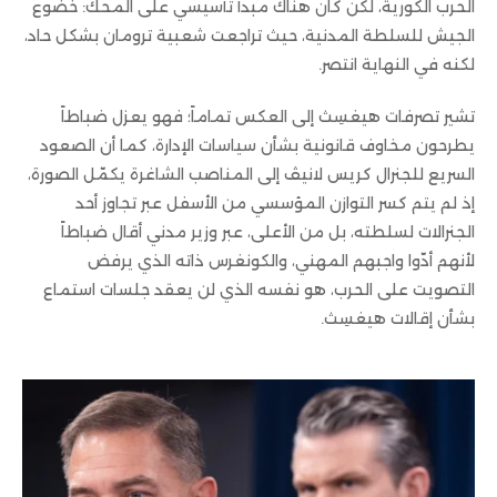
الحرب الكورية، لكن كان هناك مبدأ تأسيسي على المحك: خضوع
الجيش للسلطة المدنية، حيث تراجعت شعبية ترومان بشكل حاد،
لكنه في النهاية انتصر.
تشير تصرفات هيغسِث إلى العكس تماماً؛ فهو يعزل ضباطاً
يطرحون مخاوف قانونية بشأن سياسات الإدارة، كما أن الصعود
السريع للجنرال كريس لانيڤ إلى المناصب الشاغرة يكمّل الصورة،
إذ لم يتم كسر التوازن المؤسسي من الأسفل عبر تجاوز أحد
الجنرالات لسلطته، بل من الأعلى، عبر وزير مدني أقال ضباطاً
لأنهم أدّوا واجبهم المهني، والكونغرس ذاته الذي يرفض
التصويت على الحرب، هو نفسه الذي لن يعقد جلسات استماع
بشأن إقالات هيغسِث.