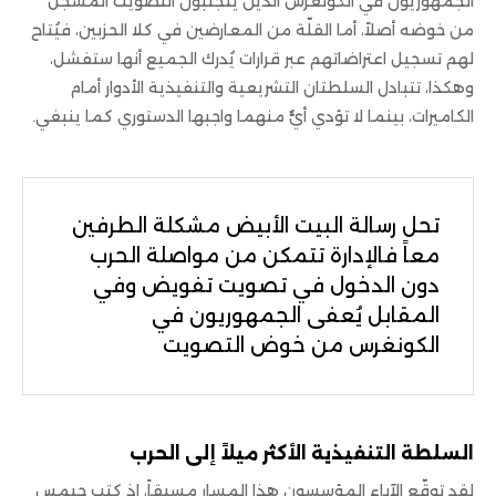
الجمهوريون في الكونغرس الذين يتجنبون التصويت المسجّل
من خوضه أصلاً، أما القلّة من المعارضين في كلا الحزبين، فيُتاح
لهم تسجيل اعتراضاتهم عبر قرارات يُدرك الجميع أنها ستفشل،
وهكذا، تتبادل السلطتان التشريعية والتنفيذية الأدوار أمام
الكاميرات، بينما لا تؤدي أيٌّ منهما واجبها الدستوري كما ينبغي.
تحل رسالة البيت الأبيض مشكلة الطرفين
معاً فالإدارة تتمكن من مواصلة الحرب
دون الدخول في تصويت تفويض وفي
المقابل يُعفى الجمهوريون في
الكونغرس من خوض التصويت
السلطة التنفيذية الأكثر ميلاً إلى الحرب
لقد توقّع الآباء المؤسسون هذا المسار مسبقاً، إذ كتب جيمس