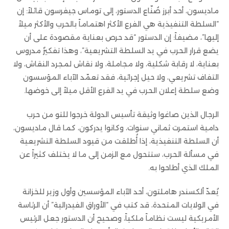
ماديسون، أحد أبرز صُنّاع الدستور، إلى توماس جيفرسون قائلاً: إن
“السلطة التنفيذية هي الفرع الأكثر اهتماماً بالحرب والأكثر ميلاً
إليها”، مضيفاً: إن الدستور “قد حرص بعناية مقصودة على أن
يضع قرار الحرب في يد السلطة التشريعية”، وهذا تفكيرٌ مدروس
بعناية، لا رقابة شكلية، ولا مجاملة، ولا نقاش لمجرد النقاش، ولا
التفاف تشريعي، ولا حيل إجرائية، فقد تعمّد الآباء المؤسسون
وضع سلطة إعلان الحرب في يد الفرع الأقل ميلاً إلى خوضها.
الرجال الذين صاغوا وثيقة تأسيس الدولة خرجوا للتو من حرب
دامية استمرت ثماني سنوات، وكانوا يدركون، كما قال ماديسون،
أن السلطة التنفيذية، إذا أُطلقت من قيود السلطة التشريعية
في مسألة الحرب، ستتحول مع الزمن إلى ما لا يختلف كثيراً عن
الملك الذي أطاحوا به.
يُعدّ ألكسندر هاملتون، أحد الآباء المؤسسين وأول وزير للخزانة
في الولايات المتحدة، قد كتب في “الأوراق الفيدرالية” أن الرئاسة
الأمريكية ليست نظاماً ملكياً، وصحيح أن الدستور جعل الرئيس