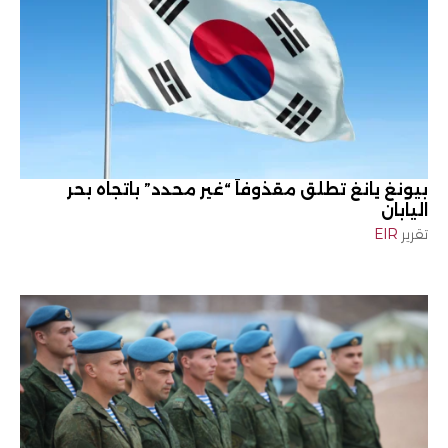
بيونغ يانغ تطلق مقذوفاً “غير محدد” باتجاه بحر
اليابان
تقرير
EIR