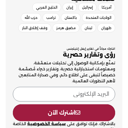
أمريكا
إسرائيل
إيران
الخليج العربي
الولايات المتحدة
باكستان
ترامب
حزب الله
طهران
لبنان
مضيق هرمز
وقف إطلاق النار
اشترك مجاناً في تقارير إيغل إنتيلجنس
رؤى وتقارير حصرية
تمتّع بإمكانية الوصول إلى تحليلات متعمّقة،
ومعلومات استخباراتية حصرية، وتقارير خبراء مُصمّمة
خصيصاً لتبقى على اطلاع دائم، وفي صدارة المتابعين
لأهم التطورات العالمية.
اشترك الآن
بالاشتراك، فإنك توافق على
سياسة الخصوصية
الخاصة