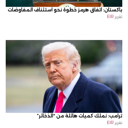
باكستان: اتفاق هرمز خطوة نحو استئناف المفاوضات
تقرير
EIR
ترامب: نملك كميات هائلة من “الذخائر”
تقرير
EIR