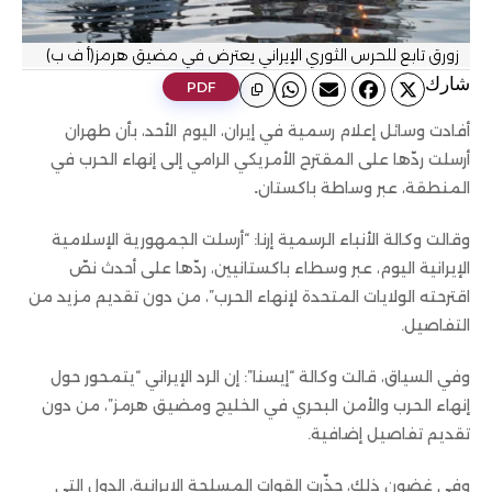
زورق تابع للحرس الثوري الإيراني يعترض في مضيق هرمز(أ ف ب)
ﺷﺎرك
PDF
أفادت وسائل إعلام رسمية في إيران، اليوم الأحد، بأن طهران
أرسلت ردّها على المقترح الأمريكي الرامي إلى إنهاء الحرب في
المنطقة، عبر وساطة باكستان
.
وقالت وكالة الأنباء الرسمية إرنا: “أرسلت الجمهورية الإسلامية
الإيرانية اليوم، عبر وسطاء باكستانيين، ردّها على أحدث نصّ
اقترحته الولايات المتحدة لإنهاء الحرب”، من دون تقديم مزيد من
التفاصيل.
وفي السياق، قالت وكالة “إيسنا”: إن الرد الإيراني “يتمحور حول
إنهاء الحرب والأمن البحري في الخليج ومضيق هرمز”، من دون
تقديم تفاصيل إضافية.
وفي غضون ذلك، حذّرت القوات المسلحة الإيرانية، الدول التي