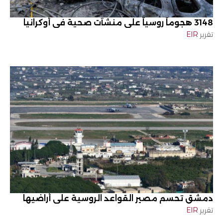
3148 هجوماً روسياً على منشآت صحية في أوكرانيا
تقرير
EIR
دمشق تحسم مصير القواعد الروسية على أراضيها
تقرير
EIR