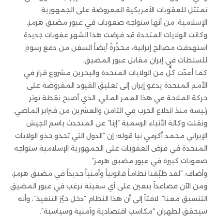
تمتثل للعقوبات الأمريكية المفروضة على الجمهورية
الإسلامية، من أنها ستواجه صعوبات في عبور مضيق هرمز.
وكانت الولايات المتحدة قد فرضت هذا الشهر عقوبات جديدة
استهدفت مصالح إيرانية، محذّرةً أيضاً السفن من دفع رسوم
للسلطات في إيران مقابل عبور المضيق.
كما أعدّت كلٌّ من الولايات المتحدة والبحرين مشروع قرار في
الأمم المتحدة يدعو إيران إلى تعليق القيود المفروضة على
حركة الملاحة في هذا الممر المائي، الذي أصبح نقطة توتر
رئيسة منذ اندلاع الحرب في الثامن والعشرين من فبراير الماضي.
ونقلت وكالة الأنباء الرسمية “إرنا” عن المتحدث باسم الجيش
الإيراني محمد أكرمي نيا قوله: إن “الدول التي تحذو حذو الولايات
المتحدة في فرض العقوبات على الجمهورية الإسلامية ستواجه
صعوبات كبيرة في عبور مضيق هرمز”.
وأضاف: “لقد طبّقنا نظاماً قانونياً وأمنياً جديداً في مضيق هرمز،
ومن الآن فصاعداً يتعين على أي سفينة ترغب في عبور المضيق
التنسيق معنا”، لافتاً إلى أن هذا النظام “دخل حيّز التنفيذ”، وأنه
سيحقق لطهران “مكاسب اقتصادية وأمنية وسياسية”.