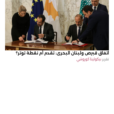
اتفاق قبرص ولبنان البحري: تقدم أم نقطة توتر؟
تقرير
نيكوليتا كوروشي