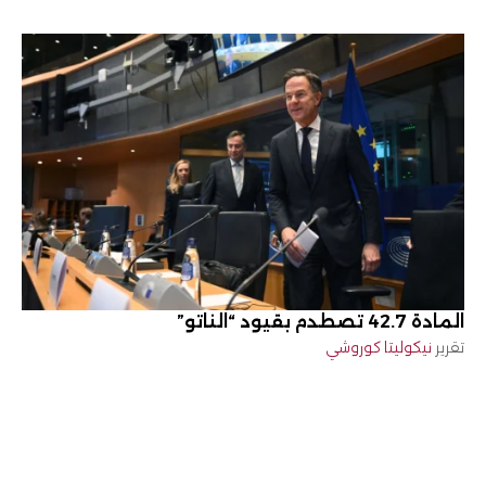
المادة 42.7 تصطدم بقيود “الناتو”
تقرير
نيكوليتا كوروشي