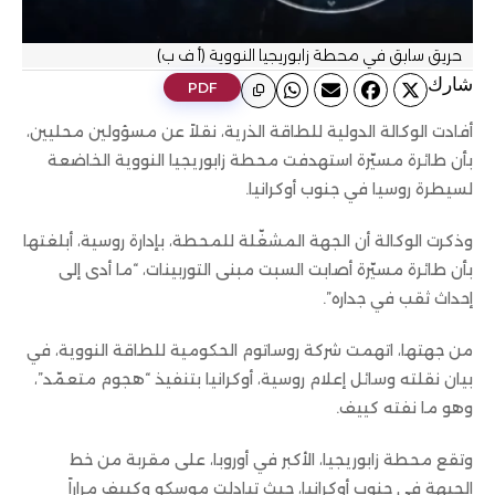
حريق سابق في محطة زابوريجيا النووية (أ ف ب)
ﺷﺎرك
PDF
أفادت الوكالة الدولية للطاقة الذرية، نقلاً عن مسؤولين محليين،
بأن طائرة مسيّرة استهدفت محطة زابوريجيا النووية الخاضعة
لسيطرة روسيا في جنوب أوكرانيا.
وذكرت الوكالة أن الجهة المشغّلة للمحطة، بإدارة روسية، أبلغتها
بأن طائرة مسيّرة أصابت السبت مبنى التوربينات، “ما أدى إلى
إحداث ثقب في جداره”.
من جهتها، اتهمت شركة روساتوم الحكومية للطاقة النووية، في
بيان نقلته وسائل إعلام روسية، أوكرانيا بتنفيذ “هجوم متعمّد”،
وهو ما نفته كييف.
وتقع محطة زابوريجيا، الأكبر في أوروبا، على مقربة من خط
الجبهة في جنوب أوكرانيا، حيث تبادلت موسكو وكييف مراراً