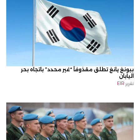
بيونغ يانغ تطلق مقذوفاً “غير محدد” باتجاه بحر
اليابان
تقرير
EIR