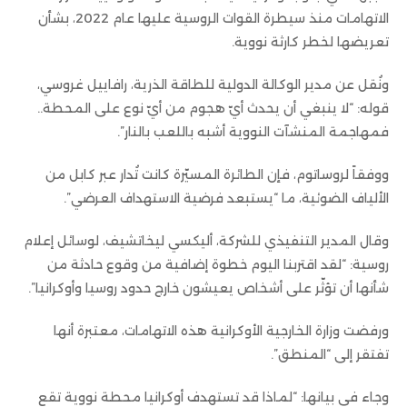
الاتهامات منذ سيطرة القوات الروسية عليها عام 2022، بشأن
تعريضها لخطر كارثة نووية.
ونُقل عن مدير الوكالة الدولية للطاقة الذرية، رافاييل غروسي،
قوله: “لا ينبغي أن يحدث أيّ هجوم من أيّ نوع على المحطة..
فمهاجمة المنشآت النووية أشبه باللعب بالنار”.
ووفقاً لروساتوم، فإن الطائرة المسيّرة كانت تُدار عبر كابل من
الألياف الضوئية، ما “يستبعد فرضية الاستهداف العرضي”.
وقال المدير التنفيذي للشركة، أليكسي ليخاتشيف، لوسائل إعلام
روسية: “لقد اقتربنا اليوم خطوة إضافية من وقوع حادثة من
شأنها أن تؤثّر على أشخاص يعيشون خارج حدود روسيا وأوكرانيا”.
ورفضت وزارة الخارجية الأوكرانية هذه الاتهامات، معتبرة أنها
تفتقر إلى “المنطق”.
وجاء في بيانها: “لماذا قد تستهدف أوكرانيا محطة نووية تقع