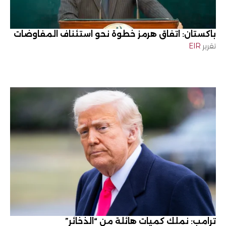
باكستان: اتفاق هرمز خطوة نحو استئناف المفاوضات
تقرير
EIR
ترامب: نملك كميات هائلة من “الذخائر”