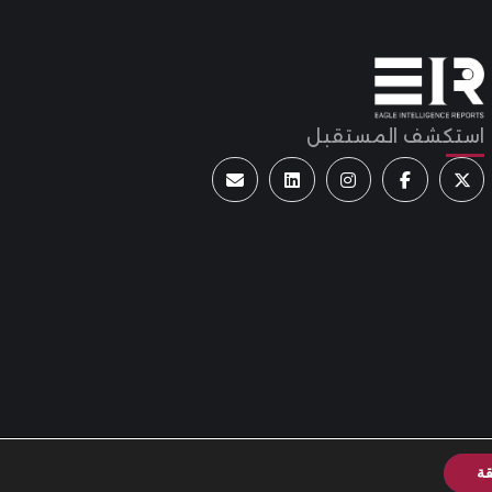
استكشف المستقبل
قة