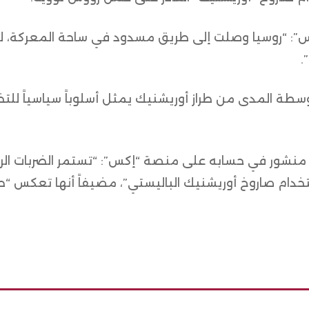
: “روسيا وصلت إلى طريق مسدود في ساحة المعركة، لذ
.
سطة المدى من طراز أوريشنيك يمثل أسلوباً سياسياً للت
بر منشور في حسابه على منصة “إكس”: “تستمر الضربات ال
تخدام صاروخ أوريشنيك الباليستي”، مضيفاً أنها تعكس “طر