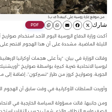
من موقع غارة روسية على كييف(أ ف ب)
ﺷﺎرك
PDF
أكدت وزارة الدفاع الروسية اليوم الأحد استخدام صواريخ
الليلة الماضية، مشددة على أن هذا الهجوم اقتصر على
وقالت الوزارة في بيان: “رداً على هجمات أوكرانيا الإر
لروسيا الاتحادية ضربة كبيرة بواسطة صواريخ “أوريشنيك”
الجوية، وصواريخ كروز من طراز “تسيركون”، إضافة إلى مسي
وأوردت السلطات الأوكرانية في وقت سابق أن الهجوم الر
ومن جانبها، قالت مسؤولة السياسة الخارجية في الاتحاد ا
قصف واسع النطاق، والذي شمل بحسب التقارير استخدام