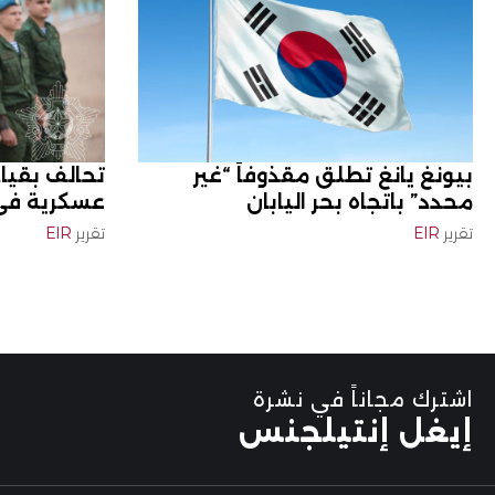
بيونغ يانغ تطلق مقذوفاً “غير
تحالف بقياد
محدد” باتجاه بحر اليابان
عسكرية في 
تقرير
EIR
تقرير
EIR
اشترك مجاناً في نشرة
إيغل إنتيلجنس