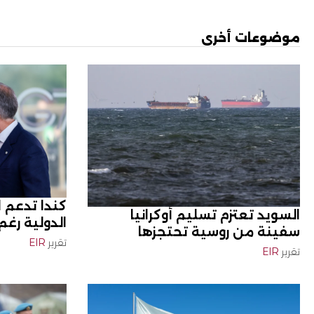
موضوعات أخرى
كندا تدعم 
السويد تعتزم تسليم أوكرانيا
الدولية رغم
سفينة من روسية تحتجزها
تقرير
EIR
تقرير
EIR