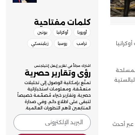
الضغوط الأمريكية
كلمات مفتاحية​
أوروبا
أوكرانيا
بوتين
وكرانيا
ترامب
روسيا
زيلينسكي
اشترك مجاناً في تقارير إيغل إنتيلجنس
المسلحة
رؤى وتقارير حصرية
لبالستية
تمتّع بإمكانية الوصول إلى تحليلات
متعمّقة، ومعلومات استخباراتية
حصرية، وتقارير خبراء مُصمّمة خصيصاً
لتبقى على اطلاع دائم، وفي صدارة
المتابعين لأهم التطورات العالمية.
 عبر أحدث