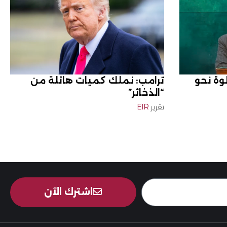
وة نحو
ترامب: نملك كميات هائلة من
“الذخائر”
تقرير
EIR
اشترك الآن