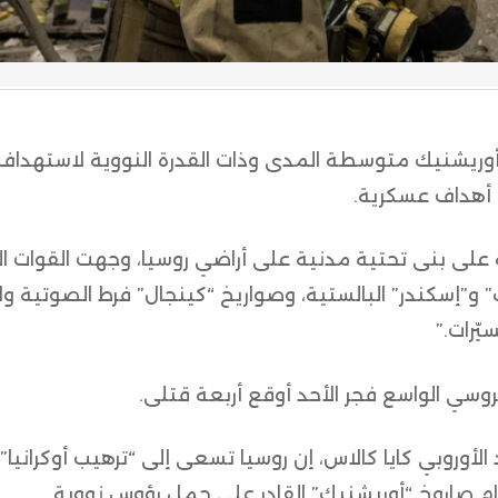
 أوريشنيك متوسطة المدى وذات القدرة النووية لاستهداف أ
 أهداف عسكرية.
هابية على بنى تحتية مدنية على أراضي روسيا، وجهت القوات 
 و”إسكندر” البالستية، وصواريخ “كينجال” فرط الصوتية وا
ّرات.”
وسي الواسع فجر الأحد أوقع أربعة قتلى.
لأوروبي كايا كالاس، إن روسيا تسعى إلى “ترهيب أوكرانيا”
 صاروخ “أوريشنيك” القادر على حمل رؤوس نووية.