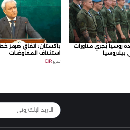
ة روسيا يُجري مناورات
باكستان: اتفاق هرمز خط
بيلاروسيا
استئناف المفاوضات
تقرير
EIR