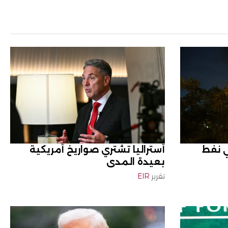
 نفط
أستراليا تشتري صواريخ أمريكية
بعيدة المدى
تقرير
EIR