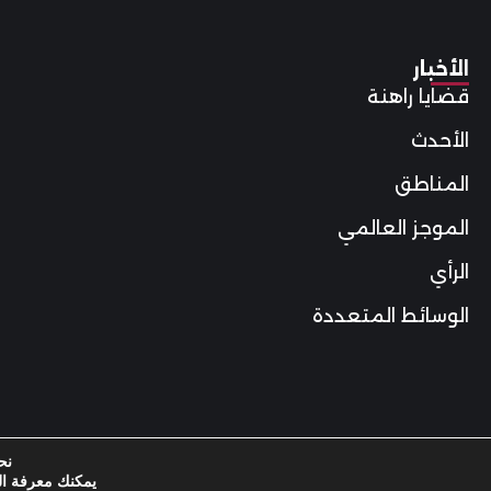
الأخبار
قضايا راهنة
الأحدث
المناطق
الموجز العالمي
الرأي
الوسائط المتعددة
نح
© 2026 تقارير إيغل إنتليجنس. جميع الحقوق محفوظة. | Reg. No.: J2025045739001 | VAT: RO52032420 | Bucharest, Romania
يمكنك معرفة ال
اشترك الآن